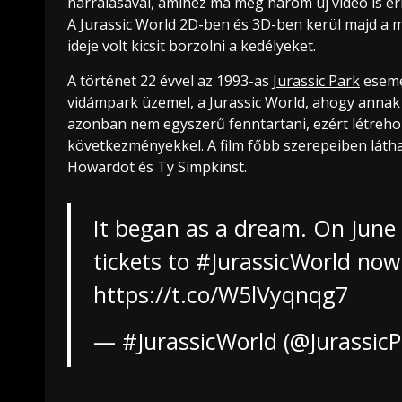
narrálásával, amihez ma még három új videó is érk
A
Jurassic World
2D-ben és 3D-ben kerül majd a mo
ideje volt kicsit borzolni a kedélyeket.
A történet 22 évvel az 1993-as
Jurassic Park
esemén
vidámpark üzemel, a
Jurassic World
, ahogy annak
azonban nem egyszerű fenntartani, ezért létrehoz
következményekkel. A film főbb szerepeiben láthat
Howardot és Ty Simpkinst.
It began as a dream. On June 1
tickets to
#JurassicWorld
now
https://t.co/W5lVyqnqg7
— #JurassicWorld (@Jurassic