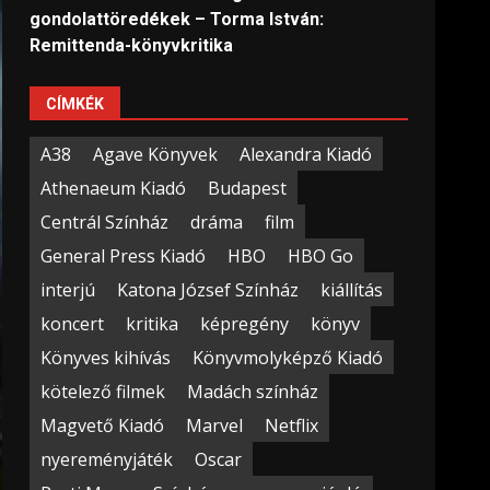
gondolattöredékek – Torma István:
Remittenda-könyvkritika
CÍMKÉK
A38
Agave Könyvek
Alexandra Kiadó
Athenaeum Kiadó
Budapest
Centrál Színház
dráma
film
General Press Kiadó
HBO
HBO Go
interjú
Katona József Színház
kiállítás
koncert
kritika
képregény
könyv
Könyves kihívás
Könyvmolyképző Kiadó
kötelező filmek
Madách színház
Magvető Kiadó
Marvel
Netflix
nyereményjáték
Oscar