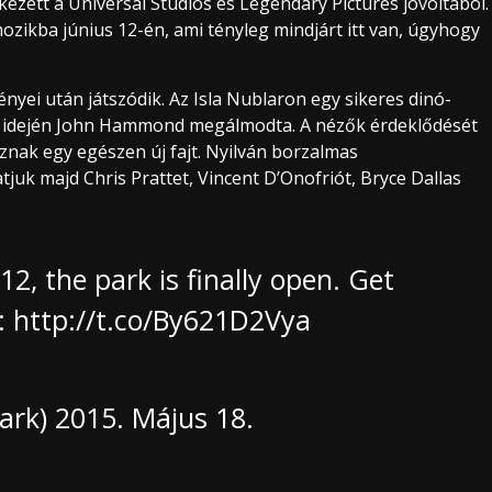
ezett a Universal Studios és Legendary Pictures jóvoltából.
zikba június 12-én, ami tényleg mindjárt itt van, úgyhogy
yei után játszódik. Az Isla Nublaron egy sikeres dinó-
 idején John Hammond megálmodta. A nézők érdeklődését
nak egy egészen új fajt. Nyilván borzalmas
juk majd Chris Prattet, Vincent D’Onofriót, Bryce Dallas
2, the park is finally open. Get
:
http://t.co/By621D2Vya
Park)
2015. Május 18.