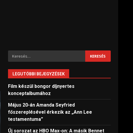
Keresés:
LEGUTÓBBI BEJEGYZÉSEK
Film készül bongor díjnyertes
konceptalbumához
Május 20-án Amanda Seyfried
főszereplésével érkezik az „Ann Lee
testamentuma”
Új sorozat az HBO Max-on: A másik Bennet