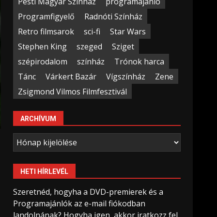
Pesti Magyar Színház
programajánló
Programfigyelő
Radnóti Színház
Retro filmsarok
sci-fi
Star Wars
Stephen King
szeged
Sziget
szépirodalom
színház
Trónok harca
Tánc
Várkert Bazár
Vígszínház
Zene
Zsigmond Vilmos Filmfesztivál
ARCHÍVUM
Archívum
HETI HÍRLEVÉL
Szeretnéd, hogyha a DVD-premierek és a
Programajánlók az e-mail fiókodban
landolnának? Hogyha igen, akkor iratkozz fel