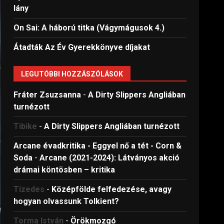
lány
On Sai: A ​háború titka (Vágymágusok 4.)
Átadták Az Év Gyerekkönyve díjakat
LEGUTÓBBI HOZZÁSZÓLÁSOK
Fráter Zsuzsanna
-
A Dirty Slippers Angliában
turnézott
Tibike
-
A Dirty Slippers Angliában turnézott
Arcane évadkritika - Eggyel nő a tét - Corn &
Soda
-
Arcane (2021-2024): Látványos akció
drámai köntösben – kritika
Tizedes
-
Középfölde felfedezése, avagy
hogyan olvassunk Tolkient?
Torma István
-
Örökmozgó