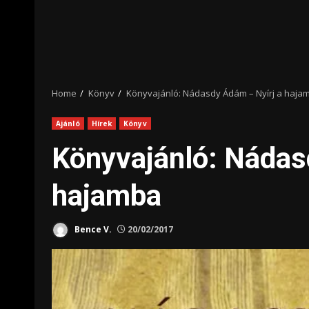
Home
Könyv
Könyvajánló: Nádasdy Ádám – Nyírj a haja
Ajánló
Hírek
Könyv
Könyvajánló: Nádas
hajamba
Bence V.
20/02/2017