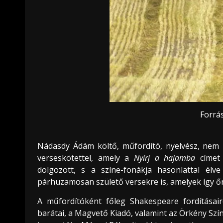
Forrá
Nádasdy Ádám költő, műfordító, nyelvész, nem u
verseskötettel, amely a
Nyírj a hajamba
címet 
dolgozott, s a színe-fonákja hasonlattal él
párhuzamosan születő versekre is, amelyek így őr
A műfordítóként főleg Shakespeare fordításair
barátai, a Magvető Kiadó, valamint az Örkény Szí