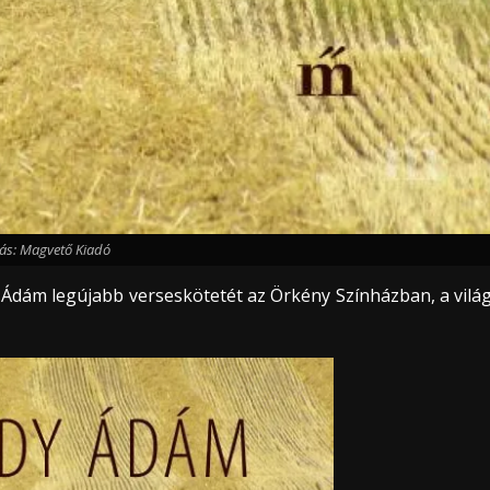
ás: Magvető Kiadó
Ádám legújabb verseskötetét az Örkény Színházban, a vilá