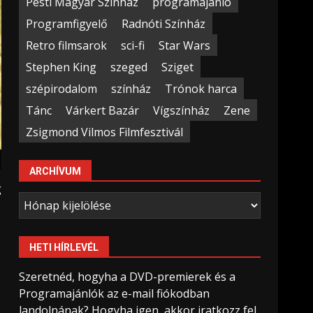
Pesti Magyar Színház
programajánló
Programfigyelő
Radnóti Színház
Retro filmsarok
sci-fi
Star Wars
Stephen King
szeged
Sziget
szépirodalom
színház
Trónok harca
Tánc
Várkert Bazár
Vígszínház
Zene
Zsigmond Vilmos Filmfesztivál
ARCHÍVUM
g
Archívum
HETI HÍRLEVÉL
Szeretnéd, hogyha a DVD-premierek és a
Programajánlók az e-mail fiókodban
landolnának? Hogyha igen, akkor iratkozz fel