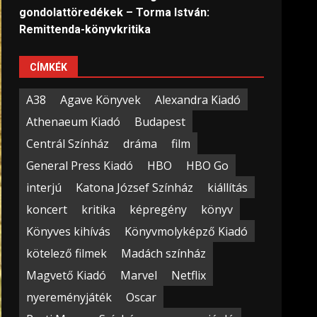
gondolattöredékek – Torma István:
Remittenda-könyvkritika
CÍMKÉK
A38
Agave Könyvek
Alexandra Kiadó
Athenaeum Kiadó
Budapest
Centrál Színház
dráma
film
General Press Kiadó
HBO
HBO Go
interjú
Katona József Színház
kiállítás
koncert
kritika
képregény
könyv
Könyves kihívás
Könyvmolyképző Kiadó
kötelező filmek
Madách színház
Magvető Kiadó
Marvel
Netflix
nyereményjáték
Oscar