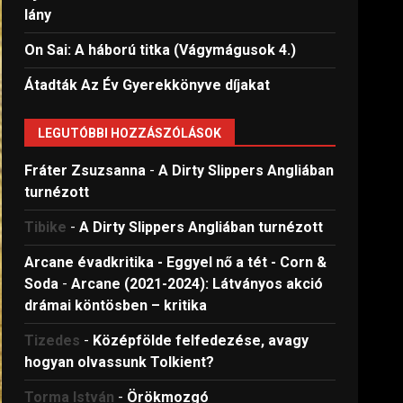
lány
On Sai: A ​háború titka (Vágymágusok 4.)
Átadták Az Év Gyerekkönyve díjakat
LEGUTÓBBI HOZZÁSZÓLÁSOK
Fráter Zsuzsanna
-
A Dirty Slippers Angliában
turnézott
Tibike
-
A Dirty Slippers Angliában turnézott
Arcane évadkritika - Eggyel nő a tét - Corn &
Soda
-
Arcane (2021-2024): Látványos akció
drámai köntösben – kritika
Tizedes
-
Középfölde felfedezése, avagy
hogyan olvassunk Tolkient?
Torma István
-
Örökmozgó