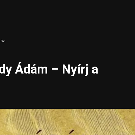
mba
dy Ádám – Nyírj a