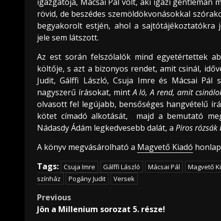
igazgatója, Mácsai Pál volt, aki igazi gentleman 
rövid, de beszédes szemöldökvonásokkal szórako
begyakorolt estjén, ahol a sajtótájékoztatókra
jele sem látszott.
Az est során felszólalók mind egyetértettek
költője, s azt a bizonyos rendet, amit csinál, id
Judit, Gálffi László, Csuja Imre és Mácsai Pál
nagyszerű írásokat, mint
A ló, A rend, amit csinálo
olvasott fel legújabb, bensőséges hangvételű ír
kötet címadó alkotását, majd a bemutató megk
Nádasdy Ádám legkedvesebb dalát, a
Piros rózsák
A könyv megvásárolható a
Magvető Kiadó
honlap
Tags:
Csuja Imre
Gálffi László
Mácsai Pál
Magvető K
színház
Pogány Judit
Versek
Post
Previous
Jön a Millenium sorozat 5. része!
navigation