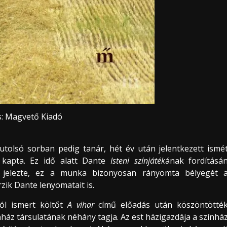
s: Magvető Kiadó
tolsó sorban pedig tanár, hét év után jelentkezett ismé
kapta. Ez idő alatt Dante
Isteni színjáték
ának fordításá
ve jelezte, ez a munka bizonyosan rányomta bélyegét 
zik Dante lenyomatait is.
ól ismert költőt
A vihar
című előadás után köszöntötté
nház társulatának néhány tagja. Az est házigazdája a színhá