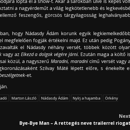
módjára lopta el a show-t. Akár a sarokban ülve is képes vol
ztatni a nagyérdeműt a világ legkötetlenebb és legkevésb
 jellemző feszengős, görcsös tárgyilagosság leghalványab
 abban, hogy Nádasdy Ádám korunk egyik legkiemelkedőb
ővel megfelelően fogják értékelni majd. Ez után pedig Pogán
 szavalták el Nádasdy néhány versét, többek között olya
k
vagy az
Elkezd a dolgok végére járni.
Ezután maga a költő i
ásai közül, a nagyszerű
Maradni, maradni
című versét vagy 
oronázásaként Szilvay Máté lépett előre, s énekelte e
 beszélgetnek
-et.
ján.
iadó
Marton László
Nádasdy Ádám
Nyírj a hajamba
Örkény
Nex
Bye-Bye Man – A rettegés neve trailerrel rioga