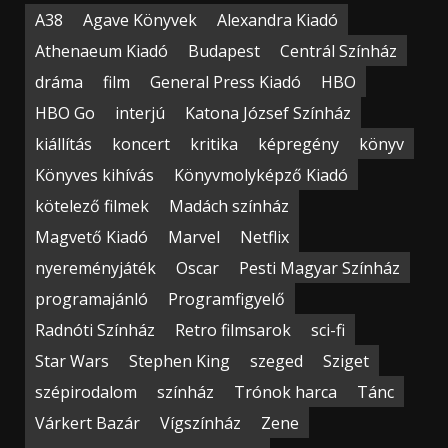
A38
Agave Könyvek
Alexandra Kiadó
Athenaeum Kiadó
Budapest
Centrál Színház
dráma
film
General Press Kiadó
HBO
HBO Go
interjú
Katona József Színház
kiállítás
koncert
kritika
képregény
könyv
Könyves kihívás
Könyvmolyképző Kiadó
kötelező filmek
Madách színház
Magvető Kiadó
Marvel
Netflix
nyereményjáték
Oscar
Pesti Magyar Színház
programajánló
Programfigyelő
Radnóti Színház
Retro filmsarok
sci-fi
Star Wars
Stephen King
szeged
Sziget
szépirodalom
színház
Trónok harca
Tánc
Várkert Bazár
Vígszínház
Zene