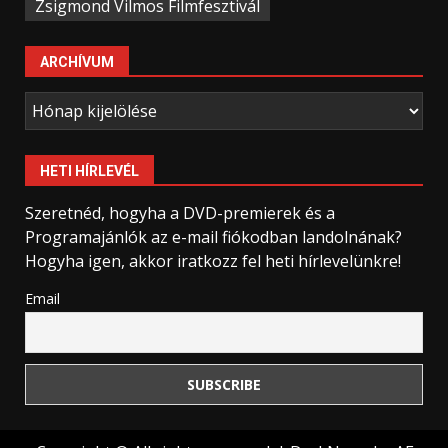
Zsigmond Vilmos Filmfesztivál
ARCHÍVUM
Archívum
HETI HÍRLEVÉL
Szeretnéd, hogyha a DVD-premierek és a
Programajánlók az e-mail fiókodban landolnának?
Hogyha igen, akkor iratkozz fel heti hírlevelünkre!
Email