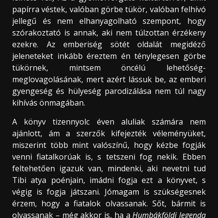
papírra véstek, valóban görbe tükör, valóban felhívó
jellegű és nem elhanyagolható szempont, hogy
szórakoztató is annak, aki nem túlzottan érzékeny
ezekre. Az emberiség sötét oldalát megidéző
jeleneteket inkább éreztem én ténylegesen görbe
tükörnek, mintsem öncélú lehetőség-
meglovagolásának, mert azért lássuk be, az emberi
gyengeség és hülyeség parodizálása nem túl nagy
kihívás önmagában.
A könyv tizennyolc éven aluliak számára nem
ajánlott, ám a szerzők kifejezték véleményüket,
miszerint több mint valószínű, hogy kézbe fogják
venni fiatalkorúak is, s tetszeni fog nekik. Ebben
feltehetően igazuk van, mindenki, aki nevetni tud
Tibi atya poénjain, imádni fogja ezt a könyvet, s
végig is fogja játszani. Jómagam is szükségesnek
érzem, hogy a fiatalok olvassanak. Sőt, bármit is
olvassanak – még akkor is, ha a
Humbákföldi legenda