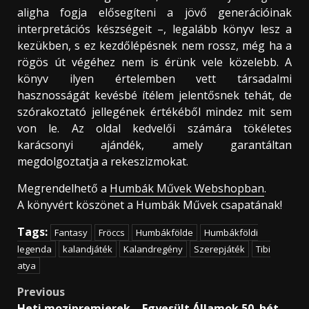
aligha fogja elősegíteni a jövő generációinak
interpretációs készségeit –, legalább könyv lesz a
kezükben, s ez kezdőlépésnek nem rossz, még ha a
rögös út végéhez nem is érünk vele közelebb. A
könyv ilyen értelemben vett társadalmi
hasznosságát kevésbé ítélem jelentősnek tehát, de
szórakoztató jellegének értékéből mindez mit sem
von le. Az oldal kedvelői számára tökéletes
karácsonyi ajándék, amely garantáltan
megdolgoztatja a rekeszizmokat.
Megrendelhető a
Humbák Művek Webshopban
.
A könyvért köszönet a Humbák Művek csapatának!
Tags:
Fantasy
Fröccs
Humbákfölde
Humbákföldi
legenda
kalandjáték
Kalandregény
Szerepjáték
Tibi
atya
Post
Previous
Heti mozipremierek – Egyesült Államok 50. hét