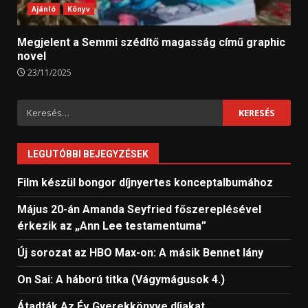
Ajánló
Könyv
Megjelent a Semmi szédítő magasság című graphic
novel
23/11/2025
Keresés:
LEGUTÓBBI BEJEGYZÉSEK
Film készül bongor díjnyertes konceptalbumához
Május 20-án Amanda Seyfried főszereplésével
érkezik az „Ann Lee testamentuma”
Új sorozat az HBO Max-on: A másik Bennet lány
On Sai: A ​háború titka (Vágymágusok 4.)
Átadták Az Év Gyerekkönyve díjakat