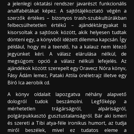
a jelenlegi oktatási rendszer javarészt funkcionális
analfabétákat képez. A sajtótájékoztató végén a
szerzők értékes – bizonyos trash-szubkultúrákban
felbecsülhetetlen értékű – ajándéktárgyakat is
kisorsoltak a sajtósok között, akik helyesen tudtak
dönteni egy, a könyvből idézett dilemma kapcsán. Így
például, hogy mi a teendő, ha a kalauz nem létező
jegyünket kéri. A válasz elárulása nélkül, de
megsúgom: opció a válasz nélküli lefejelés. Az
ajándékok között szerepelt egy Oravecz Nóra könyv,
Fásy Ádám lemez, Pataki Attila önéletrajz illetve egy
Bíró Ica aerobik cd.
A könyv oldalait lapozgatva néhány alapvető
dologról tudok beszámolni. Legfőképp a
mérhetetlen trágárságról, alpáriságról,
polgárpukkasztó gusztustalanságról. Bár aki ismeri
és szereti a Tibi atya-féle ironikus humort, az tudja
miről beszélek, mivel ez tudatos eleme a