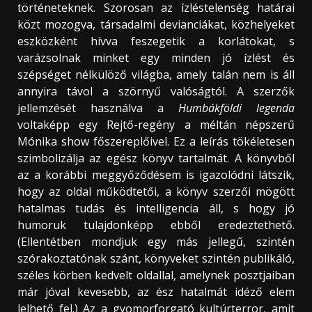
történeteknek. Szorosan az ízléstelenség határai
közt mozogva, társadalmi devianciákat, közhelyeket
eszközként hívva feszegetik a korlátokat, s
varázsolnak minket egy minden jó ízlést és
szépséget nélkülöző világba, amely talán nem is áll
annyira távol a szörnyű valóságtól. A szerzők
jellemzését használva a
Humbákföldi legenda
voltaképp egy Rejtő-regény a méltán népszerű
Mónika show főszereplőivel. Ez a leírás tökéletesen
szimbolizálja az egész könyv tartalmát. A könyvből
az a korábbi meggyőződésem is igazolódni látszik,
hogy az oldal működtetői, a könyv szerzői mögött
hatalmas tudás és intelligencia áll, s hogy jó
humoruk tulajdonképp ebből eredeztethető.
(Ellentétben mondjuk egy más jellegű, szintén
szórakoztatónak szánt, könyveket szintén publikáló,
széles körben kedvelt oldallal, amelynek posztjaiban
már jóval kevesebb, az ész hatalmát idéző elem
lelhető fel.) Az a gyomorforgató kultúrterror, amit