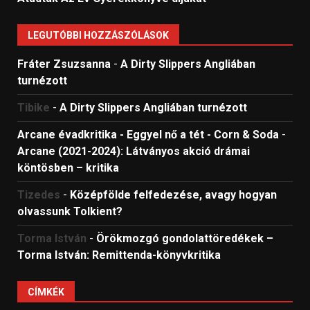
LEGUTÓBBI HOZZÁSZÓLÁSOK
Fráter Zsuzsanna
-
A Dirty Slippers Angliában
turnézott
Tibike
-
A Dirty Slippers Angliában turnézott
Arcane évadkritika - Eggyel nő a tét - Corn & Soda
-
Arcane (2021-2024): Látványos akció drámai
köntösben – kritika
Tizedes
-
Középfölde felfedezése, avagy hogyan
olvassunk Tolkient?
Torma István
-
Örökmozgó gondolattöredékek –
Torma István: Remittenda-könyvkritika
CÍMKÉK