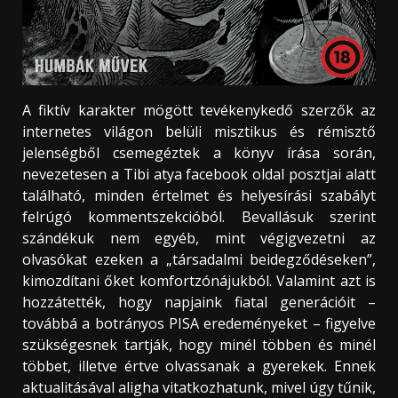
A fiktív karakter mögött tevékenykedő szerzők az
internetes világon belüli misztikus és rémisztő
jelenségből csemegéztek a könyv írása során,
nevezetesen a Tibi atya facebook oldal posztjai alatt
található, minden értelmet és helyesírási szabályt
felrúgó kommentszekcióból. Bevallásuk szerint
szándékuk nem egyéb, mint végigvezetni az
olvasókat ezeken a „társadalmi beidegződéseken”,
kimozdítani őket komfortzónájukból. Valamint azt is
hozzátették, hogy napjaink fiatal generációit –
továbbá a botrányos PISA eredeményeket – figyelve
szükségesnek tartják, hogy minél többen és minél
többet, illetve értve olvassanak a gyerekek. Ennek
aktualitásával aligha vitatkozhatunk, mivel úgy tűnik,