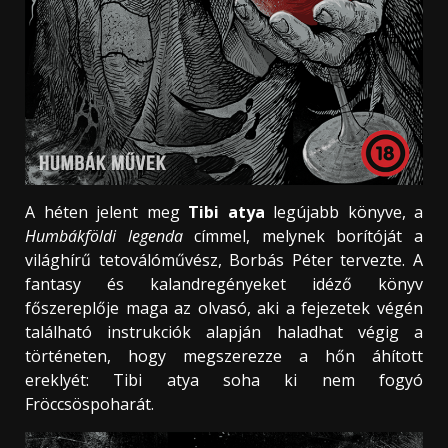
A héten jelent meg
Tibi atya
legújabb könyve, a
Humbákföldi legenda
címmel, melynek borítóját a
világhírű tetoválóművész, Borbás Péter tervezte. A
fantasy és kalandregényeket idéző könyv
főszereplője maga az olvasó, aki a fejezetek végén
található instrukciók alapján haladhat végig a
történeten, hogy megszerezze a hőn áhított
ereklyét: Tibi atya soha ki nem fogyó
Fröccsöspoharát.