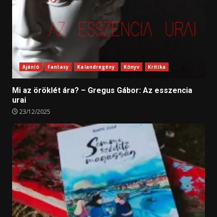
Ajánló
Fantasy
Kalandregény
Könyv
Kritika
Mi az öröklét ára? – Gregus Gábor: Az esszencia
urai
23/12/2025