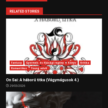
RELATED STORIES
Fantasy
Gyermek- és ifjúsági regény
Könyv
Kritika
Romantikus
Young adult
On Sai: A ​háború titka (Vágymágusok 4.)
29/03/2026