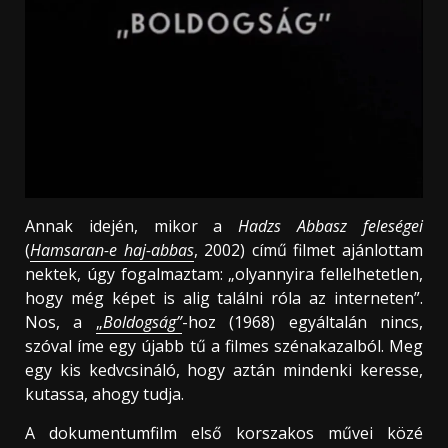
Annak idején, mikor a
Hadzs Abbasz feleségei
(
Hamsaran-e haj-abbas
, 2002) című filmet ajánlottam
nektek, úgy fogalmaztam: „olyannyira fellelhetetlen,
hogy még képet is alig találni róla az interneten”.
Nos, a
„
Boldogság”
-hoz (1968) egyáltalán nincs,
szóval íme egy újabb tű a filmes szénakazalból. Meg
egy kis kedvcsináló, hogy aztán mindenki keresse,
kutassa, ahogy tudja.
A dokumentumfilm első korszakos művei közé