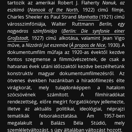
tartozik az amerikai Robert J. Flaherty
Nanuk, az
eszkimó
(
Nanook of the North
, 1922) című filmje,
Charles Sheeler és Paul Strand
Manhatta
(1921) című
városszimfóniája, Walter Ruttmann
Berlin, egy
nagyváros szimfóniája
(
Berlin: Die synfonie einer
Großstadt
, 1927) című alkotása, valamint Jean Vigo
műve, a
Nizzáról jut eszembe
(
À propos de Nice
, 1930). A
dokumentumfilm műfaja az 1920-as évektől kezdve
fontos szegmense a filmművészetnek, de csak a
hatvanas évek utáni időszaktól kezdve beszélhetünk
konstruktív magyar dokumentumfilmezésről. Az
ötvenes években hazánkban a híradófilmezés élte
virágkorát, mely tulajdonképpen a hatalom
szócsövének számított. A filmhíradókat
rendezettség, előre megírt forgatókönyv jellemezte,
illetve az aktuális politikai, ideológiai, néprajzi
tematikák felsorakoztatása. Ám 1957-ben
megalakult a Balázs Béla Stúdió, mely
szemléletváltozást, s úgy általában változást hozott.