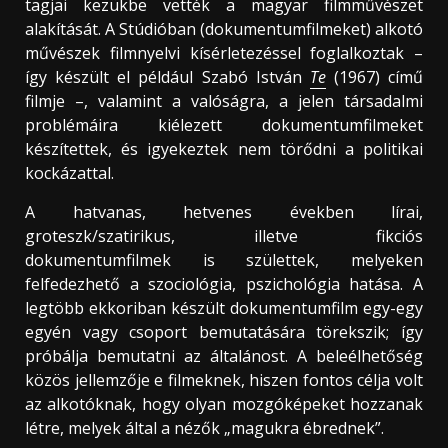
tagjai kezükbe vették a magyar filmművészet
alakítását. A Stúdióban (dokumentumfilmeket) alkotó
művészek filmnyelvi kísérletezéssel foglalkoztak –
így készült el például Szabó István
Te
(1967) című
filmje –, valamint a valóságra, a jelen társadalmi
problémáira kiélezett dokumentumfilmeket
készítettek, és igyekeztek nem törődni a politikai
kockázattal.
A hatvanas, hetvenes években lírai,
groteszk/szatirikus, illetve fikciós
dokumentumfilmek is születtek, melyeken
felfedezhető a szociológia, pszichológia hatása. A
legtöbb ekkoriban készült dokumentumfilm egy-egy
egyén vagy csoport bemutatására törekszik; így
próbálja bemutatni az általánost. A beleélhetőség
közös jellemzője e filmeknek, hiszen fontos célja volt
az alkotóknak, hogy olyan mozgóképeket hozzanak
létre, melyek által a nézők „magukra ébrednek”.