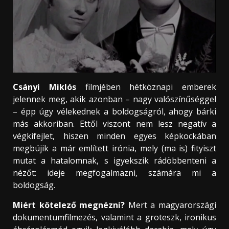
Csányi Miklós
filmjében hétköznapi emberek
jelennek meg, akik azonban – nagy valószínűséggel
– épp úgy vélekednek a boldogságról, ahogy bárki
más akkoriban. Ettől viszont nem lesz negatív a
végkifejlet, hiszen minden egyes képkockában
megbújik a már említett irónia, mely (ma is) fityiszt
mutat a hatalomnak, s igyekszik rádöbbenteni a
nézőt: ideje megfogalmazni, számára mi a
boldogság.
Miért kötelező megnézni?
Mert a magyarországi
dokumentumfilmezés, valamint a groteszk, ironikus