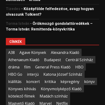
Tizedes
-
Középfölde felfedezése, avagy hogyan
olvassunk Tolkient?
Torma István
-
Örökmozgó gondolattöredékek –
Torma István: Remittenda-könyvkritika
CÍMKÉK
A38
Agave Könyvek
Alexandra Kiadó
Athenaeum Kiadó
Budapest
Centrál Színház
dráma
film
General Press Kiadó
HBO
HBO Go
interjú
Katona József Színház
kiállítás
koncert
kritika
képregény
könyv
Könyves kihívás
Könyvmolyképző Kiadó
kötelező filmek
Madách színház
Magvető Kiadó
Marvel
Netflix