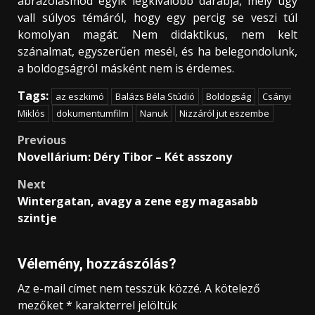
ábrázolásmód egyik legkiválóbb darabja, mely úgy
vall súlyos témáról, hogy egy percig se veszi túl
komolyan magát. Nem didaktikus, nem kelt
szánalmat, egyszerűen mesél, és ha belegondolunk,
a boldogságról másként nem is érdemes.
Tags:
az eszkimó
Balázs Béla Stúdió
Boldogság
Csányi
Miklós
dokumentumfilm
Nanuk
Nizzáról jut eszembe
Post
Previous
Novellárium: Déry Tibor – Két asszony
navigation
Next
Wintergatan, avagy a zene egy magasabb
szintje
Vélemény, hozzászólás?
Az e-mail címet nem tesszük közzé.
A kötelező
mezőket
*
karakterrel jelöltük