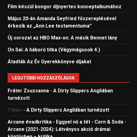
Film készül bongor díjnyertes konceptalbumához
Május 20-án Amanda Seyfried főszereplésével
érkezik az „Ann Lee testamentuma”
Új sorozat az HBO Max-on: A másik Bennet lány
On Sai: A ​háború titka (Vágymágusok 4.)
Átadták Az Év Gyerekkönyve díjakat
LEGUTÓBBI HOZZÁSZÓLÁSOK
Fráter Zsuzsanna
-
A Dirty Slippers Angliában
turnézott
Tibike
-
A Dirty Slippers Angliában turnézott
Arcane évadkritika - Eggyel nő a tét - Corn & Soda
-
Arcane (2021-2024): Látványos akció drámai
köntösben – kritika