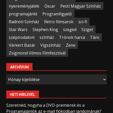
nyereményjáték
Oscar
Pesti Magyar Színház
programajánló
Programfigyelő
Radnóti Színház
Retro filmsarok
sci-fi
Star Wars
Stephen King
szeged
Sziget
szépirodalom
színház
Trónok harca
Tánc
Várkert Bazár
Vígszínház
Zene
Zsigmond Vilmos Filmfesztivál
ARCHÍVUM
Archívum
HETI HÍRLEVÉL
Szeretnéd, hogyha a DVD-premierek és a
Programajánlók az e-mail fiókodban landolnának?