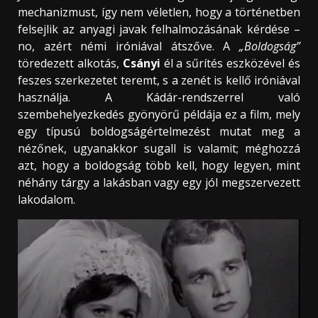
mechanizmust, így nem véletlen, hogy a történetben
felsejlik az anyagi javak felhalmozásának kérdése –
no, azért némi iróniával átszőve. A
„Boldogság”
töredezett alkotás,
Csányi
él a sűrítés eszközével és
feszes szerkezetet teremt, s a zenét is kellő iróniával
használja. A Kádár-rendszerrel való
szembehelyezkedés gyönyörű példája ez a film, mely
egy típusú boldogságértelmezést mutat meg a
nézőnek, ugyanakkor sugall is valamit; méghozzá
azt, hogy a boldogság több kell, hogy legyen, mint
néhány tárgy a lakásban vagy egy jól megszervezett
lakodalom.