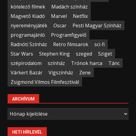
kötelező filmek
Madách színház
Magvető Kiadó
Marvel
Netflix
nyereményjáték
Oscar
Pesti Magyar Színház
programajánló
Programfigyelő
Radnóti Színház
Retro filmsarok
sci-fi
Star Wars
Stephen King
szeged
Sziget
szépirodalom
színház
Trónok harca
Tánc
Várkert Bazár
Vígszínház
Zene
Zsigmond Vilmos Filmfesztivál
ARCHÍVUM
Archívum
HETI HÍRLEVÉL