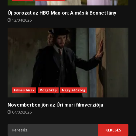
Új sorozat az HBO Max-on: A másik Bennet lány
12/04/2026
Filmes hírek
Mozgókép
Nagylátószög
Novemberben jön az Úri muri filmverziója
04/02/2026
Keresés: