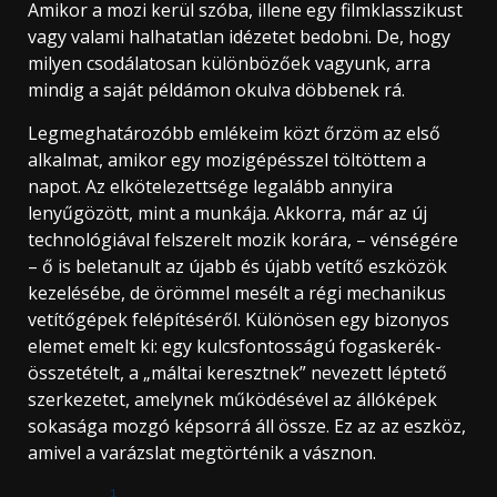
Amikor a mozi kerül szóba, illene egy filmklasszikust
vagy valami halhatatlan idézetet bedobni. De, hogy
milyen csodálatosan különbözőek vagyunk, arra
mindig a saját példámon okulva döbbenek rá.
Legmeghatározóbb emlékeim közt őrzöm az első
alkalmat, amikor egy mozigépésszel töltöttem a
napot. Az elkötelezettsége legalább annyira
lenyűgözött, mint a munkája. Akkorra, már az új
technológiával felszerelt mozik korára, – vénségére
– ő is beletanult az újabb és újabb vetítő eszközök
kezelésébe, de örömmel mesélt a régi mechanikus
vetítőgépek felépítéséről. Különösen egy bizonyos
elemet emelt ki: egy kulcsfontosságú fogaskerék-
összetételt, a „máltai keresztnek” nevezett léptető
szerkezetet, amelynek működésével az állóképek
sokasága mozgó képsorrá áll össze. Ez az az eszköz,
amivel a varázslat megtörténik a vásznon.