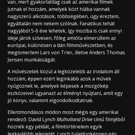
van, mert gyakorlatilag csak az amerikai filmek
jutnak el hozzám, amelyek közt hiába vannak
nagyszerű alkotások, többségében, úgy éreztem,
egyáltalán nem nekem szólnak. Fanatikus tehát
nagyjából 5-6 éve lehetek, így moziba is csak ennyi
ideje járok szívesen, főleg amióta elmerültem az
európai, különösen a dán filmművészetben, és
megismertem Lars von Trier, illetve Anders Thomas
Jensen munkásságát.
A művészetek közül a legközelebb az irodalom áll
hozzám, éppen ezért leginkább azok a művek
nyűgöznek le, amelyek képesek a mozgókép
eszközeivel ugyanazt az élményt nyújtani, amit egy
jó könyv, valamint elgondolkodtatnak.
Ellentmondásos módon most mégis egy amerikai
rendező: David Lynch
Mulholland Drive
című filmjéből
hoznék egy példát, a filmtörténelem egyik
legkiválóbb jelenetét. Lynch tulajdonképpen egy