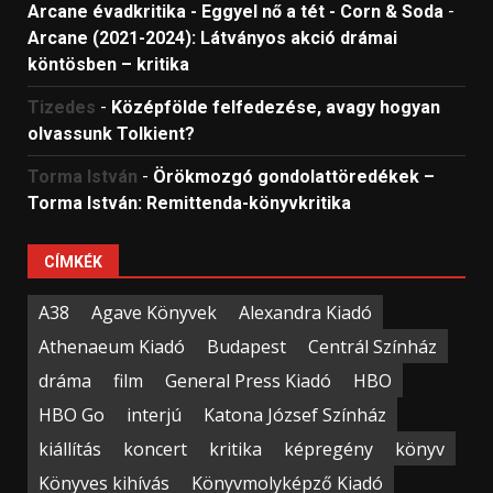
Arcane évadkritika - Eggyel nő a tét - Corn & Soda
-
Arcane (2021-2024): Látványos akció drámai
köntösben – kritika
Tizedes
-
Középfölde felfedezése, avagy hogyan
olvassunk Tolkient?
Torma István
-
Örökmozgó gondolattöredékek –
Torma István: Remittenda-könyvkritika
CÍMKÉK
A38
Agave Könyvek
Alexandra Kiadó
Athenaeum Kiadó
Budapest
Centrál Színház
dráma
film
General Press Kiadó
HBO
HBO Go
interjú
Katona József Színház
kiállítás
koncert
kritika
képregény
könyv
Könyves kihívás
Könyvmolyképző Kiadó