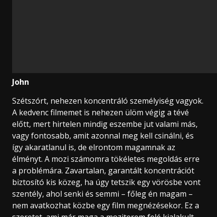
John
Szétszórt, nehezen koncentráló személyiség vagyok.
A kedvenc filmemet is nehezen ülöm végig a tévé
előtt, mert hirtelen mindig eszembe jut valami más,
vagy fontosabb, amit azonnal meg kell csinálni, és
így akaratlanul is, de elrontom magamnak az
élményt. A mozi számomra tökéletes megoldás erre
a problémára. Zavartalan, garantált koncentrációt
biztosító kis közeg, ha úgy tetszik egy vörösbe vont
szentély, ahol senki és semmi – főleg én magam –
nem avatkozhat közbe egy film megnézésekor. Ez a
szeretet, ami már maga a moziterem felé kialakult,