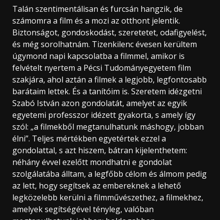
Talán szentimentálisan és furcsán hangzik, de
számomra a film és a mozi az otthont jelentik.
Biztonságot, gondoskodást, szeretetet, odafigyelést,
és még sorolhatnám. Tizenkilenc évesen kerültem
úgymond napi kapcsolatba a filmmel, amikor is
felvételt nyertem a Pécsi Tudományegyetem film
szakjára, ahol aztán a filmek a legjobb, legfontosabb
barátaim lettek. És a tanítóim is. Szeretem idézgetni
Szabó István azon gondolatát, amelyet az egyik
egyetemi professzor idézett gyakorta, s amely így
szól: „a filmekből megtanulhatunk máshogy, jobban
élni”. Teljes mértékben egyetértek ezzel a
gondolattal, s azt hiszem, bátran kijelenthetem:
néhány évvel ezelőtt mondhatni e gondolat
szolgálatába álltam, a legfőbb célom és álmom pedig
az lett, hogy segítsek az embereknek a lehető
legközelebb kerülni a filmművészethez, a filmekhez,
amelyek segítségével tényleg, valóban