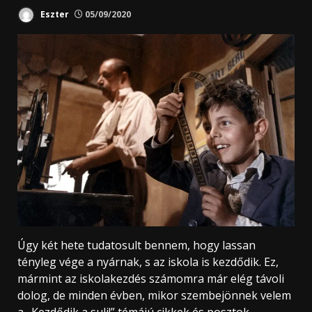
Eszter
05/09/2020
Úgy két hete tudatosult bennem, hogy lassan
tényleg vége a nyárnak, s az iskola is kezdődik. Ez,
mármint az iskolakezdés számomra már elég távoli
dolog, de minden évben, mikor szembejönnek velem
a „Kezdődik a suli!” témájú cikkek és posztok,