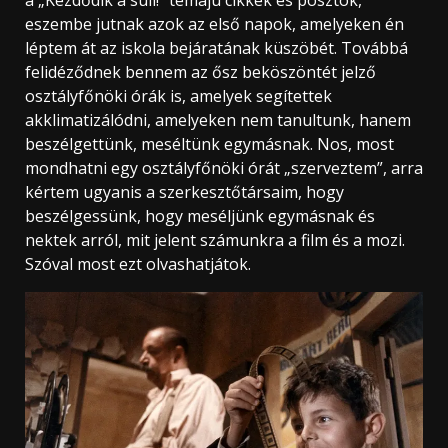
eszembe jutnak azok az első napok, amelyeken én
léptem át az iskola bejáratának küszöbét. Továbbá
felidéződnek bennem az ősz beköszöntét jelző
osztályfőnöki órák is, amelyek segítettek
akklimatizálódni, amelyeken nem tanultunk, hanem
beszélgettünk, meséltünk egymásnak. Nos, most
mondhatni egy osztályfőnöki órát „szerveztem”, arra
kértem ugyanis a szerkesztőtársaim, hogy
beszélgessünk, hogy meséljünk egymásnak és
nektek arról, mit jelent számunkra a film és a mozi.
Szóval most ezt olvashatjátok.