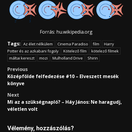
Forrás: hu.wikipedia.org
Tags:
Az élet nélkülem
Cinema Paradiso
film
Harry
Potter és az azkabani fogoly
Kötelező film
kötelező filmek
máltai kereszt
mozi
Mulholland Drive
Shirin
Post
Previous
Középfölde felfedezése #10 – Elveszett mesék
navigation
könyve
Next
Mi az a szükségnapló? – Háy János: Ne haragudj,
véletlen volt
Vélemény, hozzászólás?