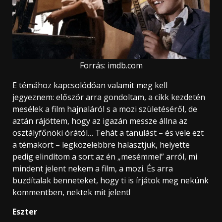
Forrás: imdb.com
E témához kapcsolódóan valamit meg kell
jegyeznem: először arra gondoltam, a cikk kezdetén
mesélek a film hajnaláról s a mozi születéséről, de
aztán rájöttem, hogy az igazán messze állna az
osztályfőnöki órától… Tehát a tanulást – és vele ezt
a témakört – legközelebbre halasztjuk, helyette
pedig elindítom a sort az én „mesémmel” arról, mi
mindent jelent nekem a film, a mozi. És arra
buzdítalak benneteket, hogy ti is írjátok meg nekünk
kommentben, nektek mit jelent!
Eszter