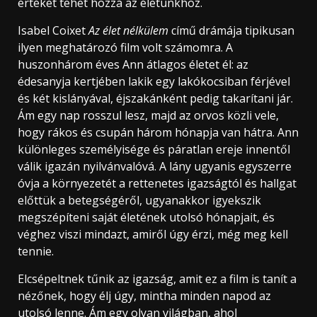
értéket tehet hozzá az életünkhöz.
Isabel Coixet
Az élet nélkülem
című drámája tipikusan
ilyen meghatározó film volt számomra. A
huszonhárom éves Ann átlagos életet él: az
édesanyja kertjében lakik egy lakókocsiban férjével
és két kislányával, éjszakánként pedig takarítani jár.
Ám egy nap rosszul lesz, majd az orvos közli vele,
hogy rákos és csupán három hónapja van hátra. Ann
különleges személyisége és páratlan ereje innentől
válik igazán nyilvánvalóvá. A lány ugyanis egyszerre
óvja a környezetét a rettenetes igazságtól és hallgat
előttük a betegségéről, ugyanakkor igyekszik
megszépíteni saját életének utolsó hónapjait, és
véghez viszi mindazt, amiről úgy érzi, még meg kell
tennie.
Elcsépeltnek tűnik az igazság, amit ez a film is tanít a
nézőnek, hogy élj úgy, mintha minden napod az
utolsó lenne. Ám egy olyan világban, ahol