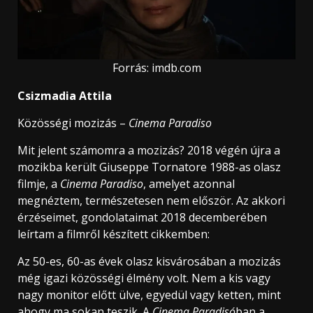
Forrás: imdb.com
Csizmadia Attila
Közösségi mozizás –
Cinema Paradiso
Mit jelent számomra a mozizás? 2018 végén újra a
mozikba került Giuseppe Tornatore 1988-as olasz
filmje, a
Cinema Paradiso
, amelyet azonnal
megnéztem, természetesen nem először. Az akkori
érzéseimet, gondolataimat 2018 decemberében
leírtam a filmről készített cikkemben:
Az 50-es, 60-as évek olasz kisvárosában a mozizás
még igazi közösségi élmény volt. Nem a kis vagy
nagy monitor előtt ülve, egyedül vagy ketten, mint
ahogy ma sokan teszik. A
Cinema Paradisó
ban a