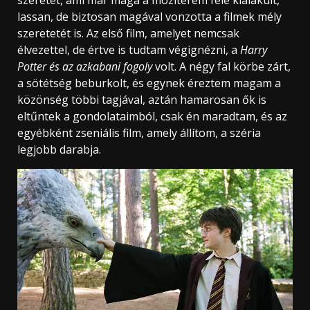
lassan, de biztosan magával vonzotta a filmek mély
szeretetét is. Az első film, amelyet nemcsak
élvezettel, de értve is tudtam végignézni, a
Harry
Potter és az azkabani fogoly
volt. A négy fal körbe zárt,
a sötétség beburkolt, és egynek éreztem magam a
közönség többi tagjával, aztán hamarosan ők is
eltűntek a gondolataimból, csak én maradtam, és az
egyébként zseniális film, amely állítom, a széria
legjobb darabja.