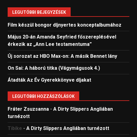
LEGUTÓBBI BEJEGYZÉSEK
Film készül bongor díjnyertes konceptalbumához
Május 20-án Amanda Seyfried főszereplésével
érkezik az „Ann Lee testamentuma”
Új sorozat az HBO Max-on: A másik Bennet lány
On Sai: A ​háború titka (Vágymágusok 4.)
Átadták Az Év Gyerekkönyve díjakat
LEGUTÓBBI HOZZÁSZÓLÁSOK
Fráter Zsuzsanna
-
A Dirty Slippers Angliában
turnézott
Tibike
-
A Dirty Slippers Angliában turnézott