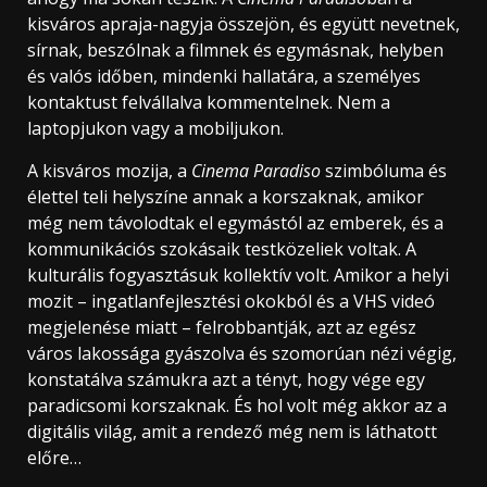
kisváros apraja-nagyja összejön, és együtt nevetnek,
sírnak, beszólnak a filmnek és egymásnak, helyben
és valós időben, mindenki hallatára, a személyes
kontaktust felvállalva kommentelnek. Nem a
laptopjukon vagy a mobiljukon.
A kisváros mozija, a
Cinema Paradiso
szimbóluma és
élettel teli helyszíne annak a korszaknak, amikor
még nem távolodtak el egymástól az emberek, és a
kommunikációs szokásaik testközeliek voltak. A
kulturális fogyasztásuk kollektív volt. Amikor a helyi
mozit – ingatlanfejlesztési okokból és a VHS videó
megjelenése miatt – felrobbantják, azt az egész
város lakossága gyászolva és szomorúan nézi végig,
konstatálva számukra azt a tényt, hogy vége egy
paradicsomi korszaknak. És hol volt még akkor az a
digitális világ, amit a rendező még nem is láthatott
előre…