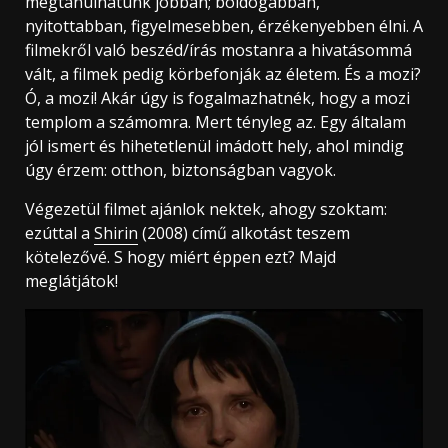
megtanulhatunk jobban; boldogabban,
nyitottabban, figyelmesebben, érzékenyebben élni. A
filmekről való beszéd/írás mostanra a hivatásommá
vált, a filmek pedig körbefonják az életem. És a mozi?
Ó, a mozi! Akár úgy is fogalmazhatnék, hogy a mozi
templom a számomra. Mert tényleg az. Egy általam
jól ismert és hihetetlenül imádott hely, ahol mindig
úgy érzem: otthon, biztonságban vagyok.
Végezetül filmet ajánlok nektek, ahogy szoktam:
ezúttal a
Shirin
(2008) című alkotást teszem
kötelezővé. S hogy miért éppen ezt? Majd
meglátjátok!