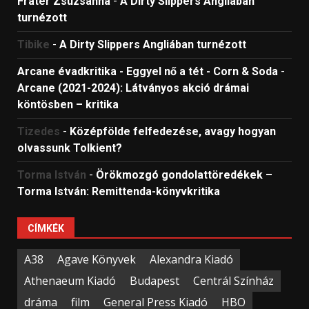
Fráter Zsuzsanna
-
A Dirty Slippers Angliában
turnézott
Tibike
-
A Dirty Slippers Angliában turnézott
Arcane évadkritika - Eggyel nő a tét - Corn & Soda
-
Arcane (2021-2024): Látványos akció drámai
köntösben – kritika
Tizedes
-
Középfölde felfedezése, avagy hogyan
olvassunk Tolkient?
Torma István
-
Örökmozgó gondolattöredékek –
Torma István: Remittenda-könyvkritika
CÍMKÉK
A38
Agave Könyvek
Alexandra Kiadó
Athenaeum Kiadó
Budapest
Centrál Színház
dráma
film
General Press Kiadó
HBO