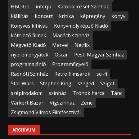
HBO Go
interjú
Katona József Színház
kiállítás
koncert
kritika
képregény
könyv
Könyves kihívás
Könyvmolyképző Kiadó
kötelező filmek
Madách színház
Magvető Kiadó
Marvel
Netflix
nyereményjáték
Oscar
Pesti Magyar Színház
programajánló
Programfigyelő
Radnóti Színház
Retro filmsarok
sci-fi
Star Wars
Stephen King
szeged
Sziget
szépirodalom
színház
Trónok harca
Tánc
Várkert Bazár
Vígszínház
Zene
Zsigmond Vilmos Filmfesztivál
ARCHÍVUM