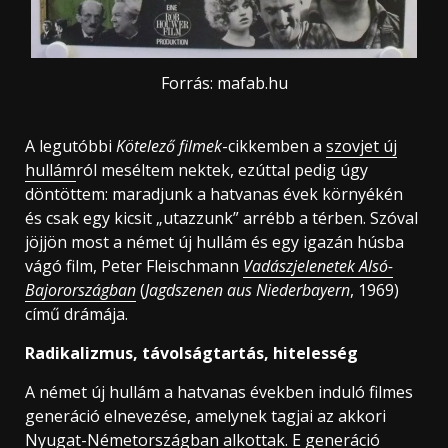
Forrás: mafab.hu
A legutóbbi
Kötelező filmek
-cikkemben a
szovjet új
hullám
ról meséltem nektek, ezúttal pedig úgy
döntöttem: maradjunk a hatvanas évek környékén
és csak egy kicsit „utazzunk” arrébb a térben. Szóval
jöjjön most a német új hullám és egy igazán húsba
vágó film, Peter Fleischmann
Vadászjelenetek Alsó-
Bajorországban
(
Jagdszenen aus Niederbayern
, 1969)
című drámája.
Radikalizmus, távolságtartás, hitelesség
A német új hullám a hatvanas években induló filmes
generáció elnevezése, amelynek tagjai az akkori
Nyugat-Németországban alkottak. E generáció