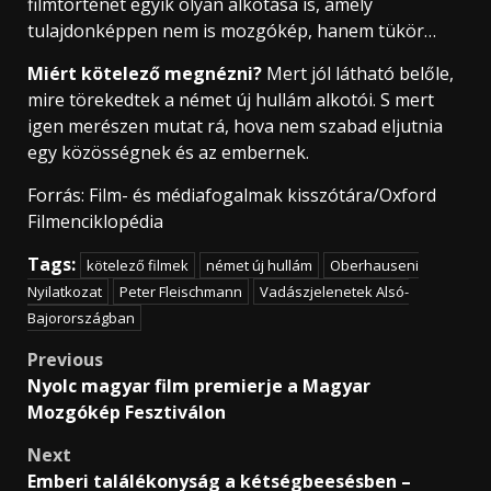
filmtörténet egyik olyan alkotása is, amely
tulajdonképpen nem is mozgókép, hanem tükör…
Miért kötelező megnézni?
Mert jól látható belőle,
mire törekedtek a német új hullám alkotói. S mert
igen merészen mutat rá, hova nem szabad eljutnia
egy közösségnek és az embernek.
Forrás: Film- és médiafogalmak kisszótára/Oxford
Filmenciklopédia
Tags:
kötelező filmek
német új hullám
Oberhauseni
Nyilatkozat
Peter Fleischmann
Vadászjelenetek Alsó-
Bajorországban
Post
Previous
Nyolc magyar film premierje a Magyar
navigation
Mozgókép Fesztiválon
Next
Emberi találékonyság a kétségbeesésben –