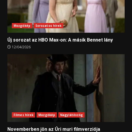
Mozgókép
Sorozatos hírek
Új sorozat az HBO Max-on: A másik Bennet lány
12/04/2026
Filmes hírek
Mozgókép
Nagylátószög
Novemberben jön az Úri muri filmverziója