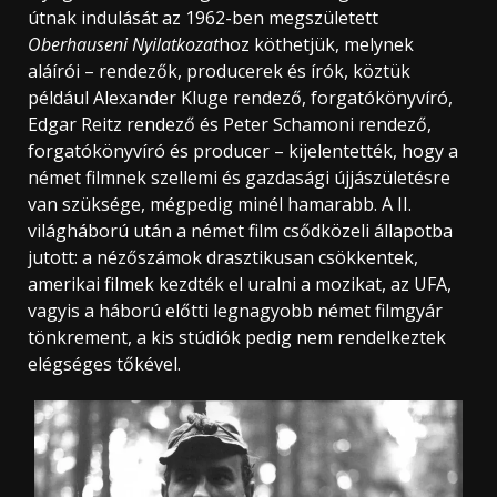
útnak indulását az 1962-ben megszületett
Oberhauseni Nyilatkozat
hoz köthetjük, melynek
aláírói – rendezők, producerek és írók, köztük
például Alexander Kluge rendező, forgatókönyvíró,
Edgar Reitz rendező és Peter Schamoni rendező,
forgatókönyvíró és producer – kijelentették, hogy a
német filmnek szellemi és gazdasági újjászületésre
van szüksége, mégpedig minél hamarabb. A II.
világháború után a német film csődközeli állapotba
jutott: a nézőszámok drasztikusan csökkentek,
amerikai filmek kezdték el uralni a mozikat, az UFA,
vagyis a háború előtti legnagyobb német filmgyár
tönkrement, a kis stúdiók pedig nem rendelkeztek
elégséges tőkével.