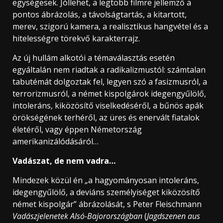
egységesek. Jóllehet, a legtöbb filmre jellemző a
pontos ábrázolás, a távolságtartás, a kitartott,
merev, szigorú kamera, a realisztikus hangvétel és a
hitelességre törekvő karakterrajz.
Az új hullám alkotói a témaválasztás esetén
egyáltalán nem riadtak a radikalizmustól: számtalan
tabutémát dolgoztak fel, legyen szó a fasizmusról, a
terrorizmusról, a német kispolgárok idegengyűlölő,
intoleráns, kiközösítő viselkedéséről, a bűnös apák
örökségének terhéről, az üres és enervált fiatalok
életéről, vagy éppen Németország
amerikanizálódásáról…
Vadászat, de nem vadra…
Mindezek közül én „a hagyományosan intoleráns,
idegengyűlölő, a deviáns személyiséget kiközösítő
német kispolgár” ábrázolását, s Peter Fleischmann
Vadászjelenetek Alsó-Bajorországban
(
Jagdszenen aus