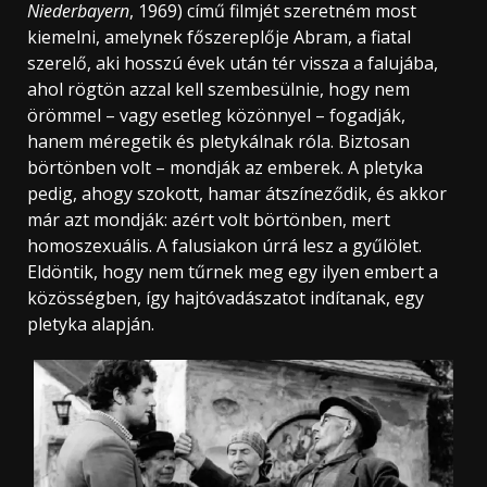
Niederbayern
, 1969) című filmjét szeretném most
kiemelni, amelynek főszereplője Abram, a fiatal
szerelő, aki hosszú évek után tér vissza a falujába,
ahol rögtön azzal kell szembesülnie, hogy nem
örömmel – vagy esetleg közönnyel – fogadják,
hanem méregetik és pletykálnak róla. Biztosan
börtönben volt – mondják az emberek. A pletyka
pedig, ahogy szokott, hamar átszíneződik, és akkor
már azt mondják: azért volt börtönben, mert
homoszexuális. A falusiakon úrrá lesz a gyűlölet.
Eldöntik, hogy nem tűrnek meg egy ilyen embert a
közösségben, így hajtóvadászatot indítanak, egy
pletyka alapján.