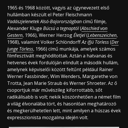
1965 és 1968 között, vagyis az úgynevezett első
hullámban készült el Peter Fleischmann
Vadászjelenetek Alsó-Bajorországban
című filmje,
Alexander Kluge
Búcsú a tegnaptól
(
Abschied von
Gestern
, 1966), Werner Herzog
Életjel
(
Lebenszeichen
,
1968), valamint Volker Schlöndorff
Az ifjú Törless
(
Der
junge Törless
, 1966) című munkája, amelyek számos
filmfesztivált meghódítottak. Aztán a hatvanas és
hetvenes évek fordulóján elindult a második hullám,
amelynek képviselői között feltűnt például Rainer
Werner Fassbinder, Wim Wenders, Margarethe von
Trotta, Jean Marie Straub és Werner Shroeter. Az ő
csoportjuk már művészileg kiforrottabb, sőt
radikálisabb is volt; nekik köszönhetően a német film
a világ élvonalába tört, és hasonlóan meghatározó
és megkerülhetetlen lett, mint amilyen a húszas évek
expresszionista mozgalma idején volt.