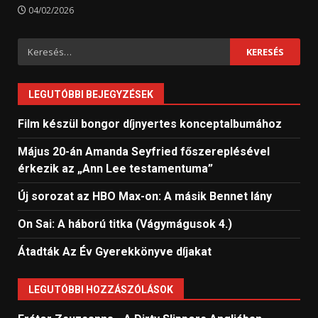
04/02/2026
Keresés:
LEGUTÓBBI BEJEGYZÉSEK
Film készül bongor díjnyertes konceptalbumához
Május 20-án Amanda Seyfried főszereplésével
érkezik az „Ann Lee testamentuma”
Új sorozat az HBO Max-on: A másik Bennet lány
On Sai: A ​háború titka (Vágymágusok 4.)
Átadták Az Év Gyerekkönyve díjakat
LEGUTÓBBI HOZZÁSZÓLÁSOK