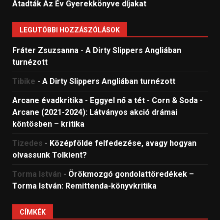
Átadták Az Év Gyerekkönyve díjakat
LEGUTÓBBI HOZZÁSZÓLÁSOK
Fráter Zsuzsanna
-
A Dirty Slippers Angliában
turnézott
Tibike
-
A Dirty Slippers Angliában turnézott
Arcane évadkritika - Eggyel nő a tét - Corn & Soda
-
Arcane (2021-2024): Látványos akció drámai
köntösben – kritika
Tizedes
-
Középfölde felfedezése, avagy hogyan
olvassunk Tolkient?
Torma István
-
Örökmozgó gondolattöredékek –
Torma István: Remittenda-könyvkritika
CÍMKÉK