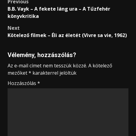
Post
Previous
B.B. Vayk – A fekete láng ura – A Tűzfehér
navigation
könyvkritika
Next
Kötelező filmek – Éli az életét (Vivre sa vie, 1962)
Vélemény, hozzászólás?
Az e-mail címet nem tesszük közzé.
A kötelező
mezőket
*
karakterrel jelöltük
Hozzászólás
*