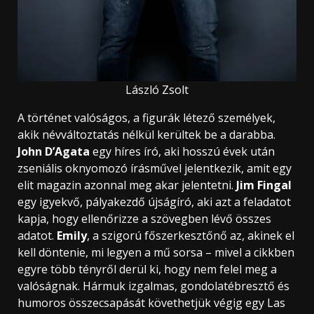
László Zsolt
A történet valóságos, a figurák létező személyek,
akik névváltoztatás nélkül kerültek be a darabba.
John D’Agata
egy híres író, aki hosszú évek után
zseniális oknyomozó írásművel jelentkezik, amit egy
elit magazin azonnal meg akar jelentetni.
Jim Fingal
egy igyekvő, pályakezdő újságíró, aki azt a feladatot
kapja, hogy ellenőrizze a szövegben lévő összes
adatot.
Emily
, a szigorú főszerkesztőnő az, akinek el
kell döntenie, mi legyen a mű sorsa – mivel a cikkben
egyre több tényről derül ki, hogy nem felel meg a
valóságnak. Hármuk izgalmas, gondolatébresztő és
humoros összecsapását követhetjük végig egy Las