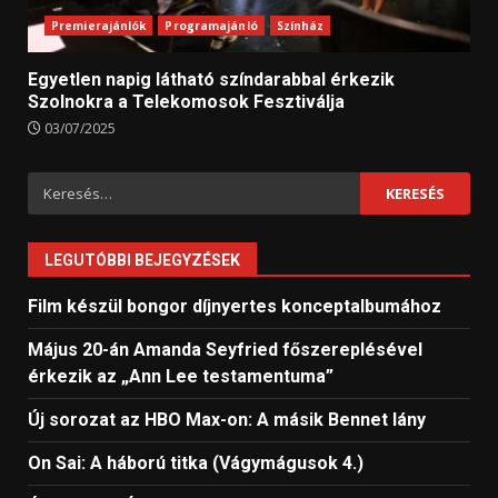
Premierajánlók
Programajánló
Színház
Egyetlen napig látható színdarabbal érkezik
Szolnokra a Telekomosok Fesztiválja
03/07/2025
Keresés:
LEGUTÓBBI BEJEGYZÉSEK
Film készül bongor díjnyertes konceptalbumához
Május 20-án Amanda Seyfried főszereplésével
érkezik az „Ann Lee testamentuma”
Új sorozat az HBO Max-on: A másik Bennet lány
On Sai: A ​háború titka (Vágymágusok 4.)