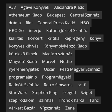
A38
Agave Könyvek
Alexandra Kiadó
Athenaeum Kiadó
Budapest
Centrál Színház
dráma
film
General Press Kiadó
HBO
HBO Go
interjú
Katona József Színház
kiállítás
koncert
kritika
képregény
könyv
Könyves kihívás
Könyvmolyképző Kiadó
kötelező filmek
Madách színház
Magvető Kiadó
Marvel
Netflix
nyereményjáték
Oscar
Pesti Magyar Színház
programajánló
Programfigyelő
Radnóti Színház
Retro filmsarok
sci-fi
Star Wars
Stephen King
szeged
Sziget
szépirodalom
színház
Trónok harca
Tánc
Várkert Bazár
Vígszínház
Zene