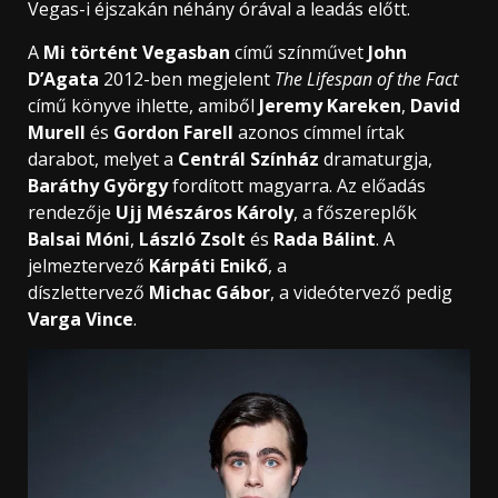
Vegas-i éjszakán néhány órával a leadás előtt.
A
Mi történt Vegasban
című színművet
John
D’Agata
2012-ben megjelent
The Lifespan of the Fact
című könyve ihlette, amiből
Jeremy Kareken
,
David
Murell
és
Gordon Farell
azonos címmel írtak
darabot, melyet a
Centrál Színház
dramaturgja,
Baráthy György
fordított magyarra. Az előadás
rendezője
Ujj Mészáros Károly
, a főszereplők
Balsai Móni
,
László Zsolt
és
Rada Bálint
. A
jelmeztervező
Kárpáti Enikő
, a
díszlettervező
Michac Gábor
, a videótervező pedig
Varga Vince
.