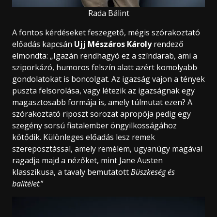
Rada Bálint
A fontos kérdéseket feszegető, mégis szórakoztató
előadás kapcsán
Ujj Mészáros Károly
rendező
elmondta: „Igazán rendhagyó ez a színdarab, ami a
sziporkázó, humoros felszín alatt azért komolyabb
gondolatokat is boncolgat. Az igazság vajon a tények
puszta felsorolása, vagy létezik az igazságnak egy
magasztosabb formája is, amely túlmutat ezen? A
szórakoztató riposzt sorozat apropója pedig egy
szegény sorsú fiatalember öngyilkosságához
kötődik. Különleges előadás lesz remek
szereposztással, amely remélem, ugyanúgy magával
ragadja majd a nézőket, mint Jane Austen
klasszikusa, a tavaly bemutatott
Büszkeség és
balítélet
.”