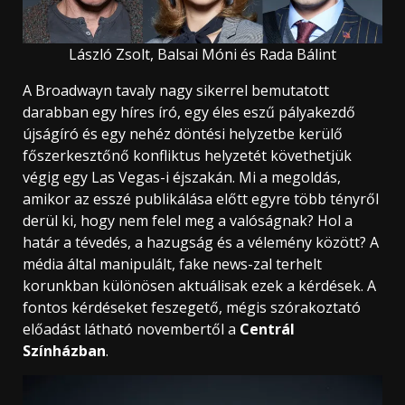
László Zsolt, Balsai Móni és Rada Bálint
A Broadwayn tavaly nagy sikerrel bemutatott
darabban egy híres író, egy éles eszű pályakezdő
újságíró és egy nehéz döntési helyzetbe kerülő
főszerkesztőnő konfliktus helyzetét követhetjük
végig egy Las Vegas-i éjszakán. Mi a megoldás,
amikor az esszé publikálása előtt egyre több tényről
derül ki, hogy nem felel meg a valóságnak? Hol a
határ a tévedés, a hazugság és a vélemény között? A
média által manipulált, fake news-zal terhelt
korunkban különösen aktuálisak ezek a kérdések. A
fontos kérdéseket feszegető, mégis szórakoztató
előadást
látható novembertől a
Centrál
Színházban
.