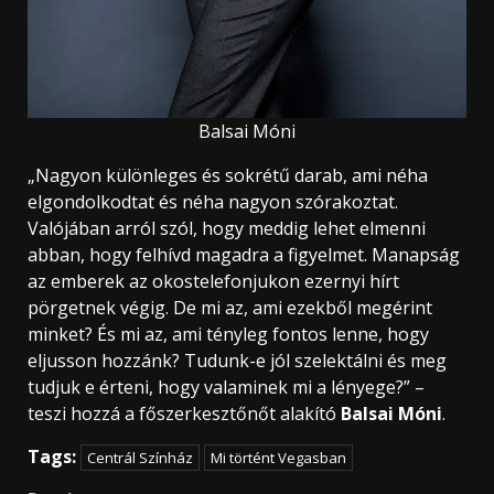
Balsai Móni
„Nagyon különleges és sokrétű darab, ami néha
elgondolkodtat és néha nagyon szórakoztat.
Valójában arról szól, hogy meddig lehet elmenni
abban, hogy felhívd magadra a figyelmet. Manapság
az emberek az okostelefonjukon ezernyi hírt
pörgetnek végig. De mi az, ami ezekből megérint
minket? És mi az, ami tényleg fontos lenne, hogy
eljusson hozzánk? Tudunk-e jól szelektálni és meg
tudjuk e érteni, hogy valaminek mi a lényege?” –
teszi hozzá a főszerkesztőnőt alakító
Balsai Móni
.
Tags:
Centrál Színház
Mi történt Vegasban