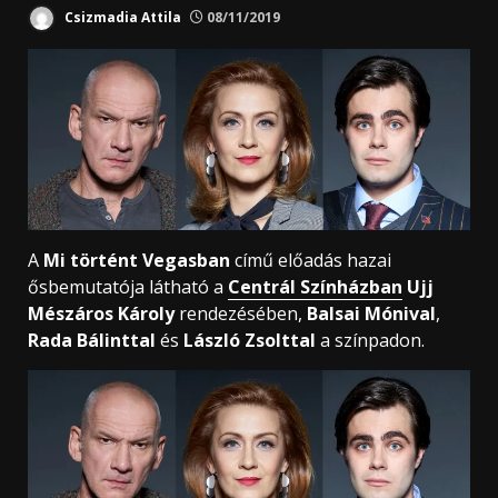
Csizmadia Attila
08/11/2019
A
Mi történt Vegasban
című előadás hazai
ősbemutatója látható a
Centrál Színházban
Ujj
Mészáros Károly
rendezésében,
Balsai Mónival
,
Rada Bálinttal
és
László Zsolttal
a színpadon.