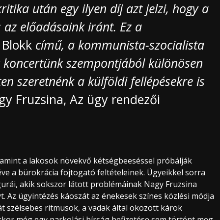
ritika után egy ilyen díj azt jelzi, hogy a
 az előadásaink iránt. Ez a
 Blokk
című, a kommunista-szocialista
lk koncertünk szempontjából különösen
tten szeretnénk a külföldi fellépésekre is
gy Fruzsina, Az ügy rendezői
g, amint a lakosok növekvő kétségbeeséssel próbálják
 téve a bürokrácia fojtogató feltételeinek. Ügyeikkel sorra
gurái, akik sokszor látott problémáinak Nagy Fruzsina
t. Az ügyintézés káoszát az énekesek színes közlési módja
át szélsebes ritmusok, a vadak által okozott károk
 akkor még egy parkolási bírság befizetése sem történt meg…