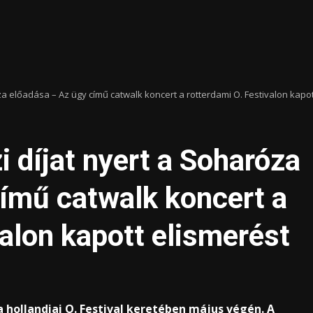
a előadása – Az ügy című catwalk koncert a rotterdami O. Festivalon kapot
 díjat nyert a Soharóza
ímű catwalk koncert a
valon kapott elismerést
a hollandiai O. Festival keretében május végén. A