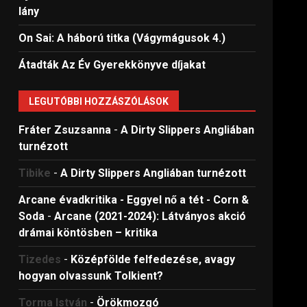
lány
On Sai: A ​háború titka (Vágymágusok 4.)
Átadták Az Év Gyerekkönyve díjakat
LEGUTÓBBI HOZZÁSZÓLÁSOK
Fráter Zsuzsanna
-
A Dirty Slippers Angliában
turnézott
Tibike
-
A Dirty Slippers Angliában turnézott
Arcane évadkritika - Eggyel nő a tét - Corn &
Soda
-
Arcane (2021-2024): Látványos akció
drámai köntösben – kritika
Tizedes
-
Középfölde felfedezése, avagy
hogyan olvassunk Tolkient?
Torma István
-
Örökmozgó