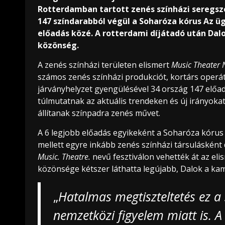
Rotterdamban tartott zenés színházi seregsz
147 színdarabból végül a Soharóza kórus Az üg
előadás közé. A rotterdami díjátadó után Dalo
közönség.
A zenés színházi területen elismert
Music Theater
számos zenés színházi produkciót, kortárs operátó
járványhelyzet gyengülésével 34 ország 147 előad
túlmutatnak az aktuális trendeken és új irányok
állítanak színpadra zenés művet.
A 6 legjobb előadás egyikeként a Soharóza kóru
mellett egyre inkább zenés színházi társulásként 
Music. Theatre.
nevű fesztiválon vehették át az eli
közönsége kétszer láthatta legújabb, Dalok a kam
„
Hatalmas megtiszteltetés ez a
nemzetközi figyelem miatt is. 