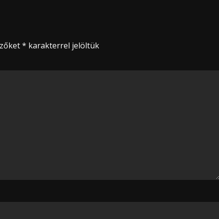
ezőket
*
karakterrel jelöltük