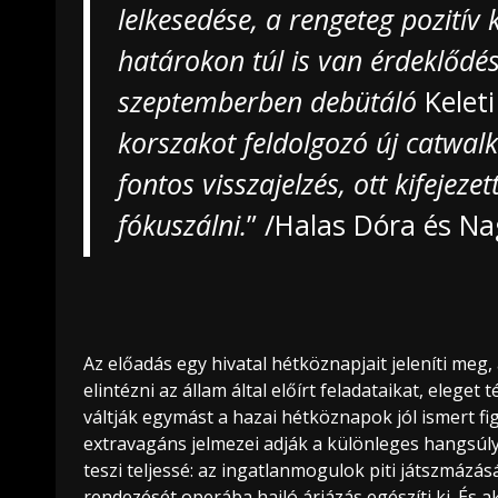
lelkesedése, a rengeteg pozitív k
határokon túl is van érdeklődés
szeptemberben debütáló
Keleti
korszakot feldolgozó új catwa
fontos visszajelzés, ott kifejeze
fókuszálni.
” /Halas Dóra és Na
Az előadás egy hivatal hétköznapjait jeleníti me
elintézni az állam által előírt feladataikat, eleget
váltják egymást a hazai hétköznapok jól ismert fi
extravagáns jelmezei adják a különleges hangsúly
teszi teljessé: az ingatlanmogulok piti játszmázás
rendezését operába hajló áriázás egészíti ki. És