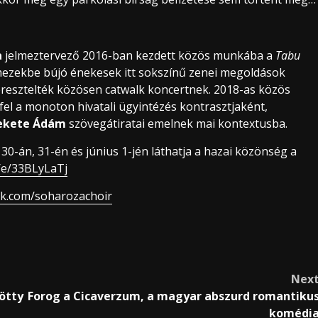
a
jelmeztervező 2016-ban kezdett közös munkába a
Tabu
lmezekbe bújó énekesek itt sokszínű zenei megoldások
keresztelték közösen catwalk koncertnek. 2018-as közös
l a monoton hivatali ügyintézés kontrasztjaként,
ekete Ádám
szövegátiratai emelnek mai kontextusba.
0-án, 31-én és június 1-jén láthatja a hazai közönség a
e/e/33BLyLaTj
ok.com/soharozachoir
Nex
ötty
Forog a Cicaverzum, a magyar abszurd romantiku
komédi