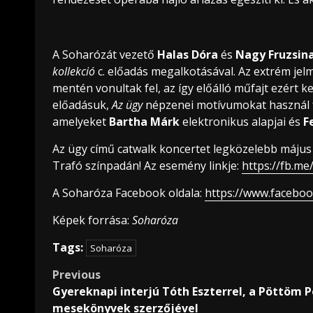
A Soharózát vezető
Halas Dóra
és
Nagy Fruzsin
kollekció
c. előadás megalkotásával. Az extrém je
mentén vonultak fel, az így előálló műfajt ezért 
előadásuk,
Az ügy
népzenei motívumokat használ fe
amelyeket
Bartha Márk
elektronikus alapjai és
F
Az ügy című catwalk koncertet legközelebb május 3
Trafó színpadán! Az esemény linkje:
https://fb.m
A Soharóza Facebook oldala:
https://www.facebo
Képek forrása:
Soharóza
Tags:
Soharóza
Post
Previous
Gyereknapi interjú Tóth Eszterrel, a Pöttöm P
navigation
mesekönyvek szerzőjével