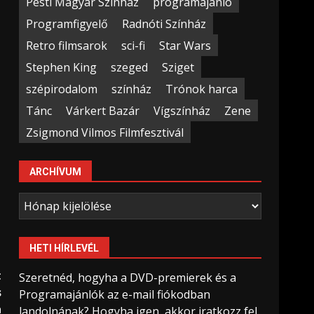
Pesti Magyar Színház
programajánló
Programfigyelő
Radnóti Színház
Retro filmsarok
sci-fi
Star Wars
Stephen King
szeged
Sziget
szépirodalom
színház
Trónok harca
Tánc
Várkert Bazár
Vígszínház
Zene
Zsigmond Vilmos Filmfesztivál
ARCHÍVUM
Archívum
HETI HÍRLEVÉL
t
Szeretnéd, hogyha a DVD-premierek és a
s
Programajánlók az e-mail fiókodban
a
landolnának? Hogyha igen, akkor iratkozz fel