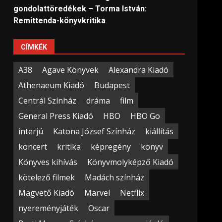
gondolattöredékek – Torma István:
Remittenda-könyvkritika
CÍMKÉK
A38
Agave Könyvek
Alexandra Kiadó
Athenaeum Kiadó
Budapest
Centrál Színház
dráma
film
General Press Kiadó
HBO
HBO Go
interjú
Katona József Színház
kiállítás
koncert
kritika
képregény
könyv
Könyves kihívás
Könyvmolyképző Kiadó
kötelező filmek
Madách színház
Magvető Kiadó
Marvel
Netflix
nyereményjáték
Oscar