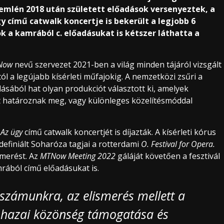
emlén 2018 után született előadások versenyeztek, a
y című catwalk koncertje is bekerült a legjobb 6
k a kamrából c. előadásukat is kétszer láthatta a
 Now
nevű szervezet 2021-ben a világ minden tájáról vizsgált
l a legújabb kísérleti műfajokig. A nemzetközi zsűri a
ásából hat olyan produkciót választott ki, amelyek
at határoznak meg, vagy különleges közelítésmóddal
s
Az ügy
című catwalk koncertjét is díjazták. A kísérleti kórus
definiált Soharóza tagjai a rotterdami
O. Festival for Opera.
smerést. Az
MTNow Meeting 2022
gáláját követően a fesztivál
rából című előadásukat is.
 számunkra, az elismerés mellett a
A hazai közönség támogatása és