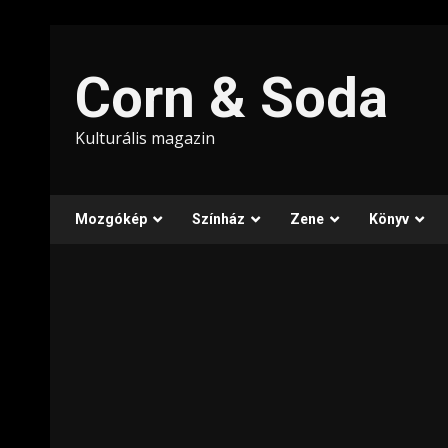
Skip
to
Corn & Soda
content
Kulturális magazin
Mozgókép
Színház
Zene
Könyv