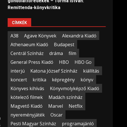
gondolattöredékek – Torma István:
Remittenda-könyvkritika
CÍMKÉK
A38
Agave Könyvek
Alexandra Kiadó
Athenaeum Kiadó
Budapest
Centrál Színház
dráma
film
General Press Kiadó
HBO
HBO Go
interjú
Katona József Színház
kiállítás
koncert
kritika
képregény
könyv
Könyves kihívás
Könyvmolyképző Kiadó
kötelező filmek
Madách színház
Magvető Kiadó
Marvel
Netflix
nyereményjáték
Oscar
a
Pesti Magyar Színház
programajánló
s