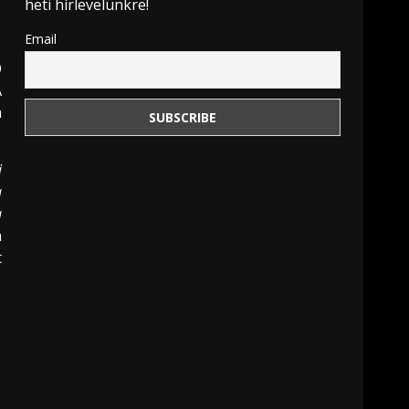
heti hírlevelünkre!
Email
O
A
a
i
a
a
n
t