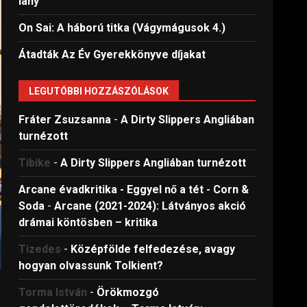
lány
On Sai: A ​háború titka (Vágymágusok 4.)
Átadták Az Év Gyerekkönyve díjakat
LEGUTÓBBI HOZZÁSZÓLÁSOK
Fráter Zsuzsanna
-
A Dirty Slippers Angliában
turnézott
Tibike
-
A Dirty Slippers Angliában turnézott
Arcane évadkritika - Eggyel nő a tét - Corn &
Soda
-
Arcane (2021-2024): Látványos akció
drámai köntösben – kritika
Tizedes
-
Középfölde felfedezése, avagy
hogyan olvassunk Tolkient?
Torma István
-
Örökmozgó