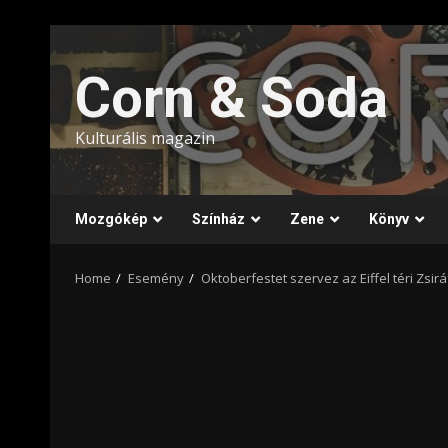
Skip
to
Corn & Soda
content
Kulturális magazin
Mozgókép
Színház
Zene
Könyv
Home
Esemény
Oktoberfestet szervez az Eiffel téri Zsirá