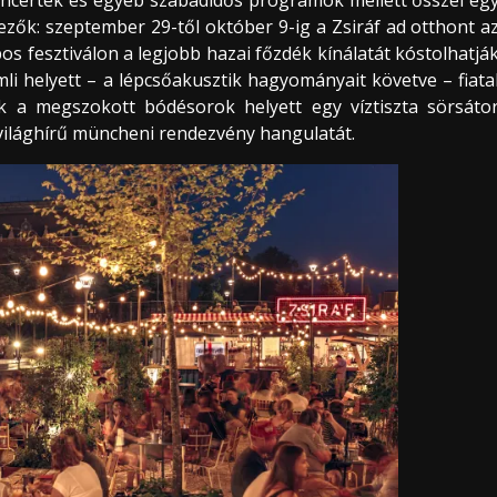
zők: szeptember 29-től október 9-ig a Zsiráf ad otthont a
pos fesztiválon a legjobb hazai főzdék kínálatát kóstolhatjá
mli helyett – a lépcsőakusztik hagyományait követve – fiata
 a megszokott bódésorok helyett egy víztiszta sörsáto
a világhírű müncheni rendezvény hangulatát.