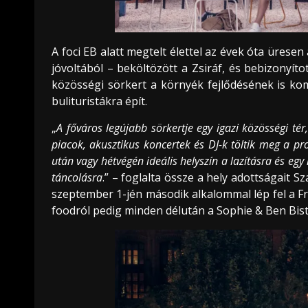
A foci EB alatt megtelt élettel az évek óta üresen
jóvoltából – beköltözött a Zsiráf, és bebizonyít
közösségi sörkert a környék fejlődésének is ko
bulituristákra épít.
„
A főváros legújabb sörkertje egy igazi közösségi tér
piacok, akusztikus koncertek és DJ-k töltik meg a 
után vagy hétvégén ideális helyszín a lazításra és eg
táncolásra
.” – foglalta össze a hely adottságait Sz
szeptember 1-jén második alkalommal lép fel a Fr
foodról pedig minden délután a Sophie & Ben Bis