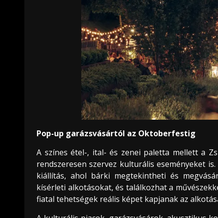
Pop-up garázsvásártól az Oktoberfestig
A színes étel-, ital- és zenei paletta mellett a
rendszeresen szervez kulturális eseményeket is
kiállítás, ahol bárki megtekintheti és megvásá
kísérleti alkotásokat, és találkozhat a művészekk
fiatal tehetségek reális képet kapjanak az alkotása
A kulturális piacok, garázsvásárok, akusztikus 