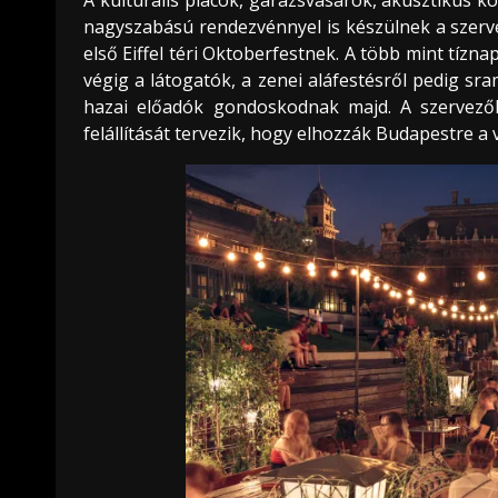
nagyszabású rendezvénnyel is készülnek a szerve
első Eiffel téri Oktoberfestnek. A több mint tízna
végig a látogatók, a zenei aláfestésről pedig sra
hazai előadók gondoskodnak majd. A szervezők
felállítását tervezik, hogy elhozzák Budapestre 