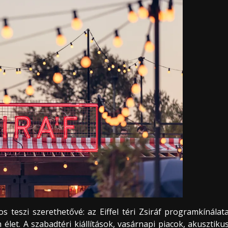
teszi szerethetővé: az Eiffel téri Zsiráf programkínálat
 élet. A szabadtéri kiállítások, vasárnapi piacok, akusztiku