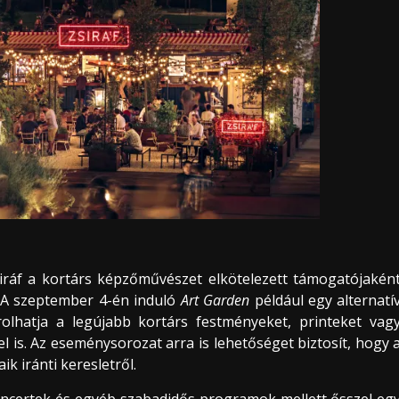
 Zsiráf a kortárs képzőművészet elkötelezett támogatójakén
. A szeptember 4-én induló
Art Garden
például egy alternatí
rolhatja a legújabb kortárs festményeket, printeket vag
el is. Az eseménysorozat arra is lehetőséget biztosít, hogy 
ik iránti keresletről.
koncertek és egyéb szabadidős programok mellett ősszel eg