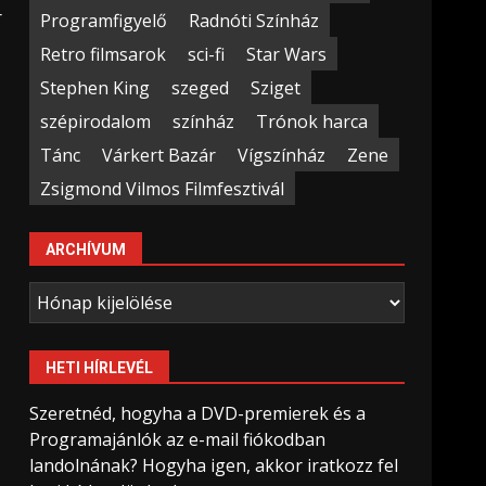
r
Programfigyelő
Radnóti Színház
Retro filmsarok
sci-fi
Star Wars
Stephen King
szeged
Sziget
szépirodalom
színház
Trónok harca
Tánc
Várkert Bazár
Vígszínház
Zene
Zsigmond Vilmos Filmfesztivál
ARCHÍVUM
Archívum
HETI HÍRLEVÉL
Szeretnéd, hogyha a DVD-premierek és a
Programajánlók az e-mail fiókodban
landolnának? Hogyha igen, akkor iratkozz fel