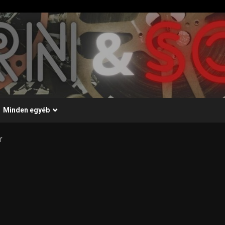
Minden egyéb
f