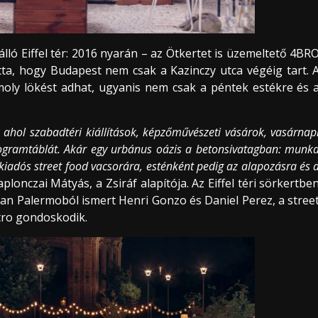
 álló Eiffel tér: 2016 nyarán – az Ötkertet is üzemeltető 4BR
otta, hogy Budapest nem csak a Kazinczy utca végéig tart. 
moly lökést adhat, ugyanis nem csak a péntek estékre és 
, ahol szabadtéri kiállítások, képzőművészeti vásárok, vasárnap
programtáblát. Akár egy urbánus oázis a betonsivatagban: munk
y kiadós street food vacsorára, esténként pedig az alapozásra és 
aplonczai Mátyás, a Zsiráf alapítója. Az Eiffel téri sörkertbe
an Palermoból ismert Henri Gonzo és Daniel Perez, a stree
tro gondoskodik.