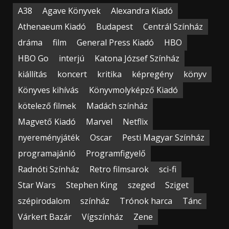
A38
Agave Könyvek
Alexandra Kiadó
Athenaeum Kiadó
Budapest
Centrál Színház
dráma
film
General Press Kiadó
HBO
HBO Go
interjú
Katona József Színház
kiállítás
koncert
kritika
képregény
könyv
Könyves kihívás
Könyvmolyképző Kiadó
kötelező filmek
Madách színház
Magvető Kiadó
Marvel
Netflix
nyereményjáték
Oscar
Pesti Magyar Színház
programajánló
Programfigyelő
Radnóti Színház
Retro filmsarok
sci-fi
Star Wars
Stephen King
szeged
Sziget
szépirodalom
színház
Trónok harca
Tánc
Várkert Bazár
Vígszínház
Zene