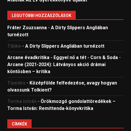
LEGUTÓBBI HOZZÁSZÓLÁSOK
Fráter Zsuzsanna
-
A Dirty Slippers Angliában
turnézott
Tibike
-
A Dirty Slippers Angliában turnézott
Arcane évadkritika - Eggyel nő a tét - Corn & Soda
-
Arcane (2021-2024): Látványos akció drámai
köntösben – kritika
Tizedes
-
Középfölde felfedezése, avagy hogyan
olvassunk Tolkient?
Torma István
-
Örökmozgó gondolattöredékek –
Torma István: Remittenda-könyvkritika
CÍMKÉK