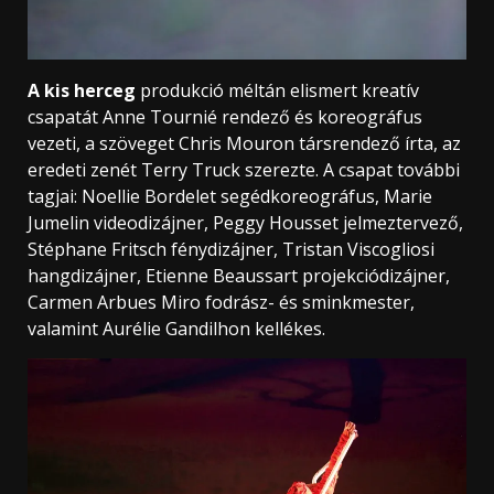
A kis herceg
produkció méltán elismert kreatív
csapatát Anne Tournié rendező és koreográfus
vezeti, a szöveget Chris Mouron társrendező írta, az
eredeti zenét Terry Truck szerezte. A csapat további
tagjai: Noellie Bordelet segédkoreográfus, Marie
Jumelin videodizájner, Peggy Housset jelmeztervező,
Stéphane Fritsch fénydizájner, Tristan Viscogliosi
hangdizájner, Etienne Beaussart projekciódizájner,
Carmen Arbues Miro fodrász- és sminkmester,
valamint Aurélie Gandilhon kellékes.