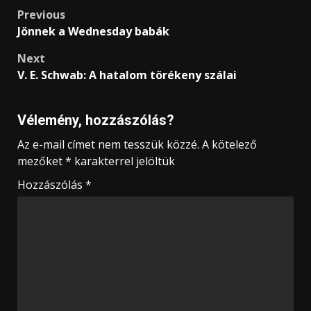
Post
Previous
Jönnek a Wednesday babák
navigation
Next
V. E. Schwab: A hatalom törékeny szálai
Vélemény, hozzászólás?
Az e-mail címet nem tesszük közzé.
A kötelező
mezőket
*
karakterrel jelöltük
Hozzászólás
*