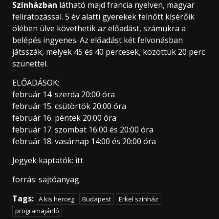
Színházban
látható majd francia nyelven, magyar
feliratozással. 5 év alatti gyerekek felnőtt kísérőik
ölében ülve követhetik az előadást, számukra a
belépés ingyenes. Az előadást két felvonásban
játsszák, melyek 45 és 40 percesek, közöttük 20 perc
szünettel.
ELŐADÁSOK:
február 14. szerda 20:00 óra
február 15. csütörtök 20:00 óra
február 16. péntek 20:00 óra
február 17. szombat 16:00 és 20:00 óra
február 18. vasárnap 14:00 és 20:00 óra
Jegyek kaptatók:
itt
forrás: sajtóanyag
Tags:
A kis herceg
Budapest
Erkel színház
programajánló