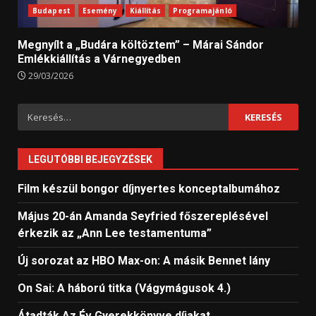
Budapest
Esemény
Kiállítás
Programajánló
Megnyílt a „Budára költöztem” – Márai Sándor
Emlékkiállítás a Várnegyedben
29/03/2026
Keresés:
LEGUTÓBBI BEJEGYZÉSEK
Film készül bongor díjnyertes konceptalbumához
Május 20-án Amanda Seyfried főszereplésével
érkezik az „Ann Lee testamentuma”
Új sorozat az HBO Max-on: A másik Bennet lány
On Sai: A ​háború titka (Vágymágusok 4.)
Átadták Az Év Gyerekkönyve díjakat