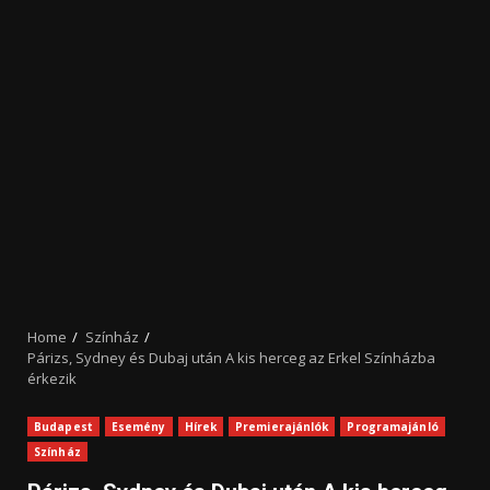
Home
Színház
Párizs, Sydney és Dubaj után A kis herceg az Erkel Színházba
érkezik
Budapest
Esemény
Hírek
Premierajánlók
Programajánló
Színház