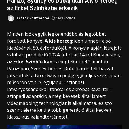
Párizs, Sydney és Dubaj után A kis herceg
az Erkel Színházba érkezik
Fráter Zsuzsanna
16/12/2023
Minden idők egyik legkelendőbb és legtöbbet
fordított könyve,
A kis herceg
idén ünnepli első
kiadásának 80. évfordulóját. A könyv alapján létrejött
színházi produkció 2024. február 14-től Budapesten,
az
Erkel Színházban
is megtekinthető, miután
Párizsban, Sydney-ben és Dubajban is telt házzal
játszották, a Broadway-n pedig egy teljes szezonban
műsoron volt. A legújabb – színházi
látványosságokkal, tánccal és akrobatikával teli –
színpadi adaptáció a még kevesek által ismert
videomapping technológiát is alkalmazza, és szó
szerint életre kelti a több generáció által kedvelt
klasszikus kalandtörténetet.