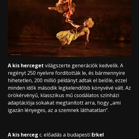
A kis herceget
világszerte generációk kedvelik. A
regényt 250 nyelvre fordították le, és bármennyire
hihetetlen, 200 millió példányt adtak el belőle, ezzel
minden idők második legkelendőbb könyvévé vált. Az
örökérvényű, klasszikus mű csodálatos színházi
adaptációja sokakat megtanított arra, hogy „ami
igazán lényeges, az a szemnek láthatatlan”.
A kis herceg
c. előadás a budapesti
Erkel