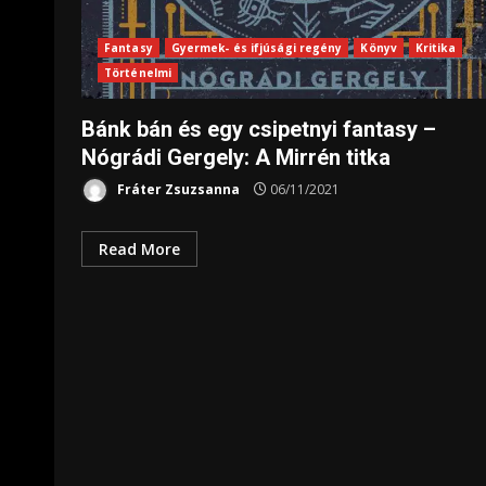
Fantasy
Gyermek- és ifjúsági regény
Könyv
Kritika
Történelmi
Bánk bán és egy csipetnyi fantasy –
Nógrádi Gergely: A Mirrén titka
Fráter Zsuzsanna
06/11/2021
Read More