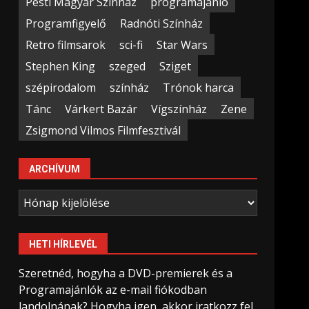
Pesti Magyar Színház
programajánló
Programfigyelő
Radnóti Színház
Retro filmsarok
sci-fi
Star Wars
Stephen King
szeged
Sziget
szépirodalom
színház
Trónok harca
Tánc
Várkert Bazár
Vígszínház
Zene
Zsigmond Vilmos Filmfesztivál
ARCHÍVUM
Archívum
HETI HÍRLEVÉL
Szeretnéd, hogyha a DVD-premierek és a
Programajánlók az e-mail fiókodban
landolnának? Hogyha igen, akkor iratkozz fel