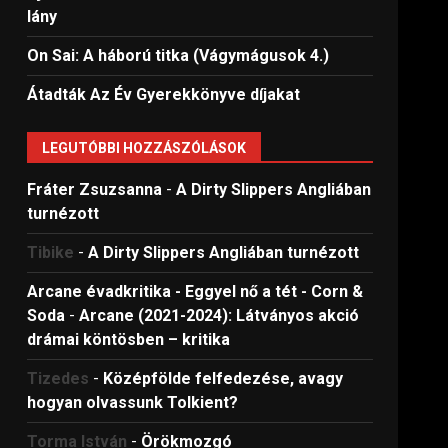
lány
On Sai: A ​háború titka (Vágymágusok 4.)
Átadták Az Év Gyerekkönyve díjakat
LEGUTÓBBI HOZZÁSZÓLÁSOK
Fráter Zsuzsanna
-
A Dirty Slippers Angliában
turnézott
Tibike
-
A Dirty Slippers Angliában turnézott
Arcane évadkritika - Eggyel nő a tét - Corn &
Soda
-
Arcane (2021-2024): Látványos akció
drámai köntösben – kritika
Tizedes
-
Középfölde felfedezése, avagy
hogyan olvassunk Tolkient?
Torma István
-
Örökmozgó