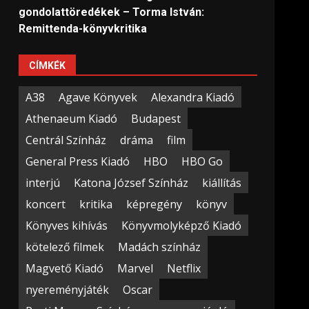
gondolattöredékek – Torma István:
Remittenda-könyvkritika
CÍMKÉK
A38
Agave Könyvek
Alexandra Kiadó
Athenaeum Kiadó
Budapest
Centrál Színház
dráma
film
General Press Kiadó
HBO
HBO Go
interjú
Katona József Színház
kiállítás
koncert
kritika
képregény
könyv
Könyves kihívás
Könyvmolyképző Kiadó
kötelező filmek
Madách színház
Magvető Kiadó
Marvel
Netflix
nyereményjáték
Oscar