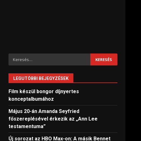
Keresés:
LEGUTÓBBI BEJEGYZÉSEK
Film készül bongor díjnyertes
konceptalbumához
Május 20-án Amanda Seyfried
főszereplésével érkezik az „Ann Lee
testamentuma”
Új sorozat az HBO Max-on: A másik Bennet