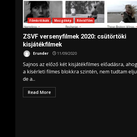
Filmkritikák
Mozgókép
Rövidfilm
ZSVF versenyfilmek 2020: csütörtöki
kisjátékfilmek
Erunder
11/09/2020
Sajnos az előző két kisjátékfilmes előadásra, aho
a kísérleti filmes blokkra szintén, nem tudtam elju
de a...
Read More