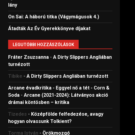
lány
On Sai: A ​háború titka (Vágymágusok 4.)
Átadták Az Év Gyerekkönyve díjakat
LEGUTÓBBI HOZZÁSZÓLÁSOK
Fráter Zsuzsanna
-
A Dirty Slippers Angliában
turnézott
Tibike
-
A Dirty Slippers Angliában turnézott
Arcane évadkritika - Eggyel nő a tét - Corn &
Soda
-
Arcane (2021-2024): Látványos akció
drámai köntösben – kritika
Tizedes
-
Középfölde felfedezése, avagy
hogyan olvassunk Tolkient?
Torma István
-
Örökmozgó