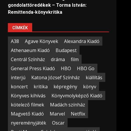
gondolattöredékek – Torma István:
Remittenda-könyvkritika
CÍMKÉK
A38
Agave Könyvek
Alexandra Kiadó
Athenaeum Kiadó
Budapest
Centrál Színház
dráma
film
General Press Kiadó
HBO
HBO Go
interjú
Katona József Színház
kiállítás
koncert
kritika
képregény
könyv
Könyves kihívás
Könyvmolyképző Kiadó
kötelező filmek
Madách színház
Magvető Kiadó
Marvel
Netflix
nyereményjáték
Oscar