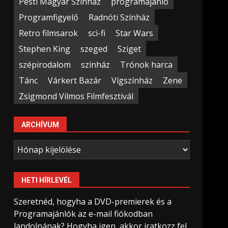
Pesti Magyar Színház
programajánló
Programfigyelő
Radnóti Színház
Retro filmsarok
sci-fi
Star Wars
Stephen King
szeged
Sziget
szépirodalom
színház
Trónok harca
Tánc
Várkert Bazár
Vígszínház
Zene
Zsigmond Vilmos Filmfesztivál
ARCHÍVUM
Archívum
HETI HÍRLEVÉL
Szeretnéd, hogyha a DVD-premierek és a
Programajánlók az e-mail fiókodban
landolnának? Hogyha igen, akkor iratkozz fel