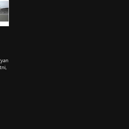
gyan
tni,