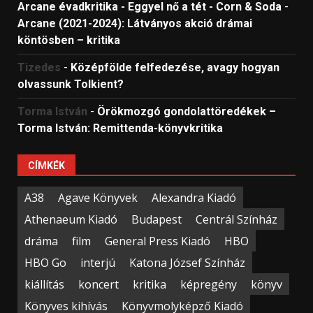
Arcane évadkritika - Eggyel nő a tét - Corn & Soda
-
Arcane (2021-2024): Látványos akció drámai
köntösben – kritika
Tizedes
-
Középfölde felfedezése, avagy hogyan
olvassunk Tolkient?
Torma István
-
Örökmozgó gondolattöredékek –
Torma István: Remittenda-könyvkritika
CÍMKÉK
A38
Agave Könyvek
Alexandra Kiadó
Athenaeum Kiadó
Budapest
Centrál Színház
dráma
film
General Press Kiadó
HBO
HBO Go
interjú
Katona József Színház
kiállítás
koncert
kritika
képregény
könyv
Könyves kihívás
Könyvmolyképző Kiadó