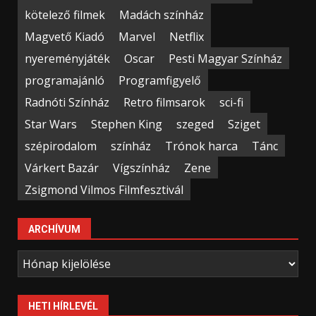
kötelező filmek
Madách színház
Magvető Kiadó
Marvel
Netflix
nyereményjáték
Oscar
Pesti Magyar Színház
programajánló
Programfigyelő
Radnóti Színház
Retro filmsarok
sci-fi
Star Wars
Stephen King
szeged
Sziget
szépirodalom
színház
Trónok harca
Tánc
Várkert Bazár
Vígszínház
Zene
Zsigmond Vilmos Filmfesztivál
ARCHÍVUM
Archívum
HETI HÍRLEVÉL