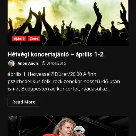
Ajánló
Zene
Hétvégi koncertajánló – április 1-2.
Anon Anon
01/04/2016
április 1. Hexvessel@Dürer/20.00 A finn
pszichedelikus folk-rock zenekar hosszú idő után
ismét Budapesten ad koncertet, ráadásul az...
Read More