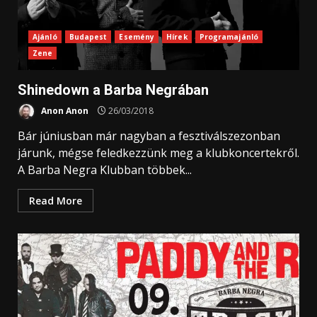
Ajánló
Budapest
Esemény
Hírek
Programajánló
Zene
Shinedown a Barba Negrában
Anon Anon
26/03/2018
Bár júniusban már nagyban a fesztiválszezonban
járunk, mégse feledkezzünk meg a klubkoncertekről.
A Barba Negra Klubban többek...
Read More