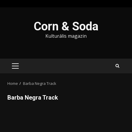
Skip
to
Corn & Soda
content
Kulturális magazin
PRIMARY
MENU
Home
Barba Negra Track
Barba Negra Track