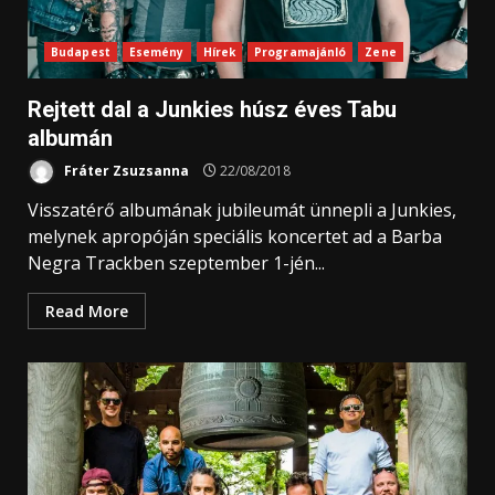
Budapest
Esemény
Hírek
Programajánló
Zene
Rejtett dal a Junkies húsz éves Tabu
albumán
Fráter Zsuzsanna
22/08/2018
Visszatérő albumának jubileumát ünnepli a Junkies,
melynek apropóján speciális koncertet ad a Barba
Negra Trackben szeptember 1-jén...
Read More