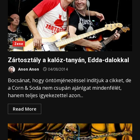
Zene
Zártosztály a kalóz-tanyán, Edda-dalokkal
Anon Anon
04/08/2014
Bocsánat, hogy öntömjénezéssel indítjuk a cikket, de
a Corn & Soda nem csupán ajánlgat mindenfélét,
hanem teljes igyekezettel azon...
Read More