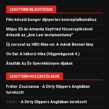
LEGUTÓBBI BEJEGYZÉSEK
Film készül bongor díjnyertes konceptalbumához
Május 20-án Amanda Seyfried főszereplésével
érkezik az „Ann Lee testamentuma”
Új sorozat az HBO Max-on: A másik Bennet lány
On Sai: A ​háború titka (Vágymágusok 4.)
Átadták Az Év Gyerekkönyve díjakat
LEGUTÓBBI HOZZÁSZÓLÁSOK
Fráter Zsuzsanna
-
A Dirty Slippers Angliában
turnézott
Tibike
-
A Dirty Slippers Angliában turnézott