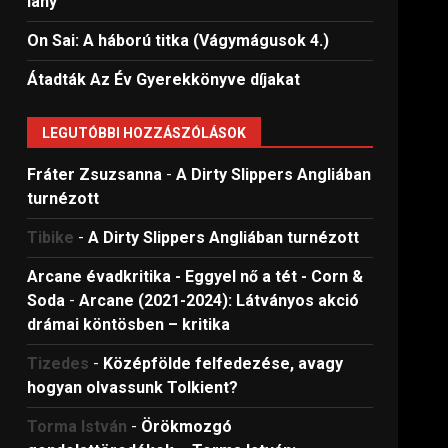
lány
On Sai: A ​háború titka (Vágymágusok 4.)
Átadták Az Év Gyerekkönyve díjakat
LEGUTÓBBI HOZZÁSZÓLÁSOK
Fráter Zsuzsanna
-
A Dirty Slippers Angliában
turnézott
Tibike
-
A Dirty Slippers Angliában turnézott
Arcane évadkritika - Eggyel nő a tét - Corn &
Soda
-
Arcane (2021-2024): Látványos akció
drámai köntösben – kritika
Tizedes
-
Középfölde felfedezése, avagy
hogyan olvassunk Tolkient?
Torma István
-
Örökmozgó