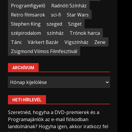
Programfigyelő
Radnóti Színház
Retro filmsarok
sci-fi
Star Wars
Stephen King
szeged
Sziget
szépirodalom
színház
Trónok harca
Tánc
Várkert Bazár
Vígszínház
Zene
Zsigmond Vilmos Filmfesztivál
ARCHÍVUM
Archívum
HETI HÍRLEVÉL
Szeretnéd, hogyha a DVD-premierek és a
Programajánlók az e-mail fiókodban
landolnának? Hogyha igen, akkor iratkozz fel