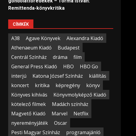
gondolattöredékek – Torma István:
Remittenda-könyvkritika
CÍMKÉK
A38
Agave Könyvek
Alexandra Kiadó
Athenaeum Kiadó
Budapest
Centrál Színház
dráma
film
General Press Kiadó
HBO
HBO Go
interjú
Katona József Színház
kiállítás
koncert
kritika
képregény
könyv
Könyves kihívás
Könyvmolyképző Kiadó
kötelező filmek
Madách színház
Magvető Kiadó
Marvel
Netflix
nyereményjáték
Oscar
Pesti Magyar Színház
programajánló