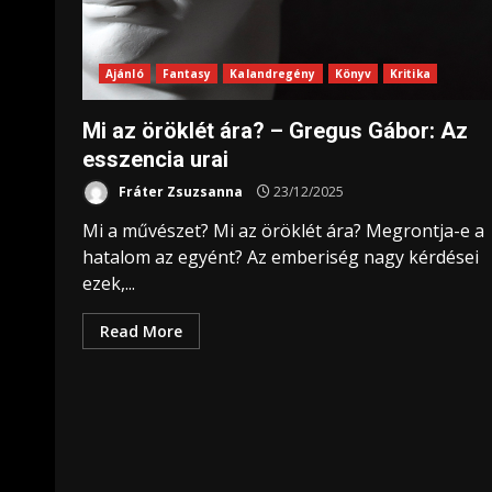
Ajánló
Fantasy
Kalandregény
Könyv
Kritika
Mi az öröklét ára? – Gregus Gábor: Az
esszencia urai
Fráter Zsuzsanna
23/12/2025
Mi a művészet? Mi az öröklét ára? Megrontja-e a
hatalom az egyént? Az emberiség nagy kérdései
ezek,...
Read More