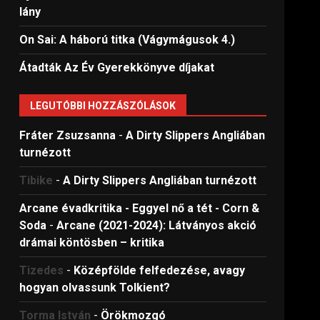
lány
On Sai: A ​háború titka (Vágymágusok 4.)
Átadták Az Év Gyerekkönyve díjakat
LEGUTÓBBI HOZZÁSZÓLÁSOK
Fráter Zsuzsanna
-
A Dirty Slippers Angliában
turnézott
Tibike
-
A Dirty Slippers Angliában turnézott
Arcane évadkritika - Eggyel nő a tét - Corn &
Soda
-
Arcane (2021-2024): Látványos akció
drámai köntösben – kritika
Tizedes
-
Középfölde felfedezése, avagy
hogyan olvassunk Tolkient?
Torma István
-
Örökmozgó