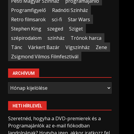
Pesti Magyar Színház
programajánló
Programfigyelő
Radnóti Színház
Retro filmsarok
sci-fi
Star Wars
Stephen King
szeged
Sziget
szépirodalom
színház
Trónok harca
Tánc
Várkert Bazár
Vígszínház
Zene
Zsigmond Vilmos Filmfesztivál
ARCHÍVUM
Archívum
HETI HÍRLEVÉL
Szeretnéd, hogyha a DVD-premierek és a
Programajánlók az e-mail fiókodban
landolnának? Hogyha igen, akkor iratkozz fel