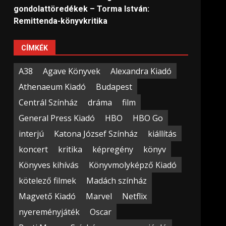
gondolattöredékek – Torma István:
Remittenda-könyvkritika
CÍMKÉK
A38
Agave Könyvek
Alexandra Kiadó
Athenaeum Kiadó
Budapest
Centrál Színház
dráma
film
General Press Kiadó
HBO
HBO Go
interjú
Katona József Színház
kiállítás
koncert
kritika
képregény
könyv
Könyves kihívás
Könyvmolyképző Kiadó
kötelező filmek
Madách színház
Magvető Kiadó
Marvel
Netflix
nyereményjáték
Oscar