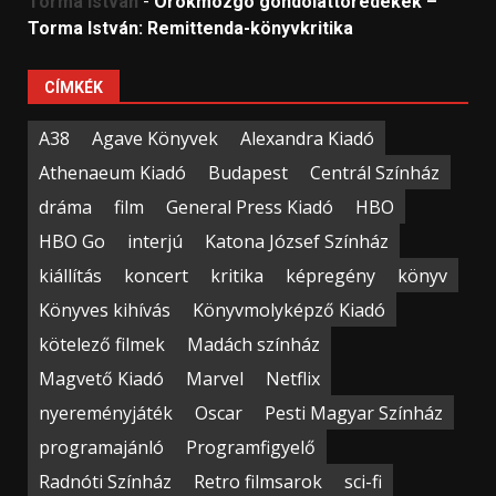
Torma István
-
Örökmozgó gondolattöredékek –
Torma István: Remittenda-könyvkritika
CÍMKÉK
A38
Agave Könyvek
Alexandra Kiadó
Athenaeum Kiadó
Budapest
Centrál Színház
dráma
film
General Press Kiadó
HBO
HBO Go
interjú
Katona József Színház
kiállítás
koncert
kritika
képregény
könyv
Könyves kihívás
Könyvmolyképző Kiadó
kötelező filmek
Madách színház
Magvető Kiadó
Marvel
Netflix
nyereményjáték
Oscar
Pesti Magyar Színház
programajánló
Programfigyelő
Radnóti Színház
Retro filmsarok
sci-fi