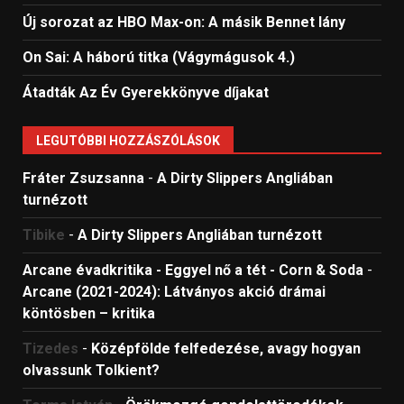
Új sorozat az HBO Max-on: A másik Bennet lány
On Sai: A ​háború titka (Vágymágusok 4.)
Átadták Az Év Gyerekkönyve díjakat
LEGUTÓBBI HOZZÁSZÓLÁSOK
Fráter Zsuzsanna
-
A Dirty Slippers Angliában
turnézott
Tibike
-
A Dirty Slippers Angliában turnézott
Arcane évadkritika - Eggyel nő a tét - Corn & Soda
-
Arcane (2021-2024): Látványos akció drámai
köntösben – kritika
Tizedes
-
Középfölde felfedezése, avagy hogyan
olvassunk Tolkient?