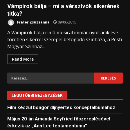
Vámpírok bálja – mi a vérszívók sikerének
titka?
Fráter Zsuzsanna
09/06/2015
A Vámpírok bálja című musical immár nyolcadik éve
töretlen sikerrel szerepel befogadó színháza, a Pesti
Magyar Színház...
Read More
Keresés:
LEGUTÓBBI BEJEGYZÉSEK
Film készül bongor díjnyertes konceptalbumához
Május 20-án Amanda Seyfried főszereplésével
érkezik az „Ann Lee testamentuma”