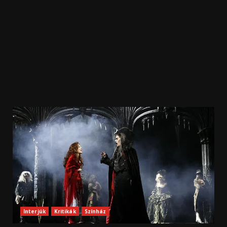
Interjúk
Kritikák
Színház