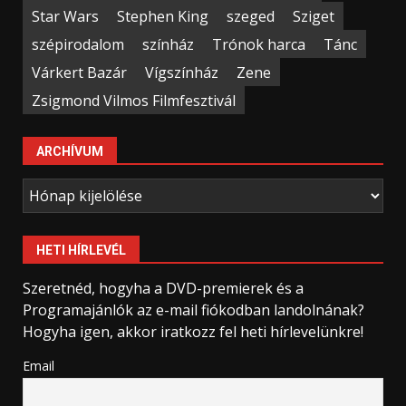
Star Wars
Stephen King
szeged
Sziget
szépirodalom
színház
Trónok harca
Tánc
Várkert Bazár
Vígszínház
Zene
Zsigmond Vilmos Filmfesztivál
ARCHÍVUM
Archívum
HETI HÍRLEVÉL
Szeretnéd, hogyha a DVD-premierek és a
Programajánlók az e-mail fiókodban landolnának?
Hogyha igen, akkor iratkozz fel heti hírlevelünkre!
Email