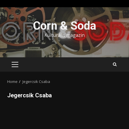
Skip
to
Corn & Soda
content
Kulturális magazin
PRIMARY
MENU
Home
Jegercsik Csaba
Jegercsik Csaba