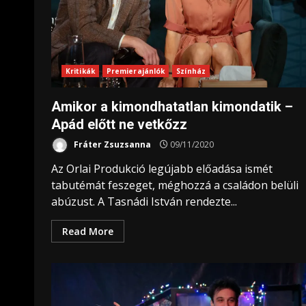
Kritikák
Premierajánlók
Színház
Amikor a kimondhatatlan kimondatik –
Apád előtt ne vetkőzz
Fráter Zsuzsanna
09/11/2020
Az Orlai Produkció legújabb előadása ismét
tabutémát feszeget, méghozzá a családon belüli
abúzust. A Tasnádi István rendezte...
Read More