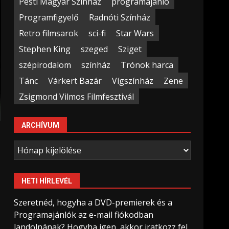
Pesti Magyar Színház
programajánló
Programfigyelő
Radnóti Színház
Retro filmsarok
sci-fi
Star Wars
Stephen King
szeged
Sziget
szépirodalom
színház
Trónok harca
Tánc
Várkert Bazár
Vígszínház
Zene
Zsigmond Vilmos Filmfesztivál
ARCHÍVUM
Archívum
HETI HÍRLEVÉL
Szeretnéd, hogyha a DVD-premierek és a
Programajánlók az e-mail fiókodban
landolnának? Hogyha igen, akkor iratkozz fel