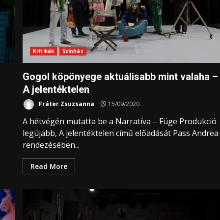
Kritikák
Színház
Gogol köpönyege aktuálisabb mint valaha –
A jelentéktelen
Fráter Zsuzsanna
15/09/2020
A hétvégén mutatta be a Narratíva – Füge Produkció
legújabb, A jelentéktelen című előadását Pass Andrea
rendezésében...
Read More