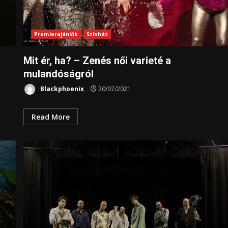
Premierajánlók
Színház
Mit ér, ha? – Zenés női varieté a
mulandóságról
Blackphoenix
20/07/2021
Read More