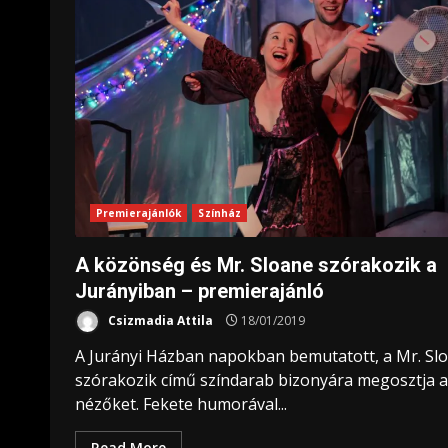
Premierajánlók
Színház
A közönség és Mr. Sloane szórakozik a
Jurányiban – premierajánló
Csizmadia Attila
18/01/2019
A Jurányi Házban napokban bemutatott, a Mr. Sl
szórakozik című színdarab bizonyára megosztja a
nézőket. Fekete humorával...
Read More