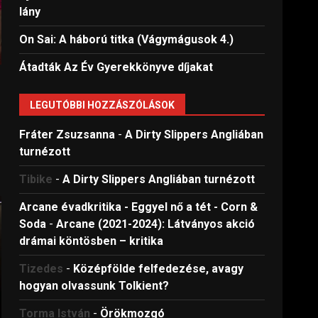
lány
On Sai: A ​háború titka (Vágymágusok 4.)
Átadták Az Év Gyerekkönyve díjakat
LEGUTÓBBI HOZZÁSZÓLÁSOK
Fráter Zsuzsanna
-
A Dirty Slippers Angliában
turnézott
Tibike
-
A Dirty Slippers Angliában turnézott
Arcane évadkritika - Eggyel nő a tét - Corn &
Soda
-
Arcane (2021-2024): Látványos akció
drámai köntösben – kritika
Tizedes
-
Középfölde felfedezése, avagy
hogyan olvassunk Tolkient?
Torma István
-
Örökmozgó