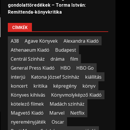
gondolattöredékek – Torma István:
Remittenda-könyvkritika
CÍMKÉK
A38
Agave Könyvek
Alexandra Kiadó
Athenaeum Kiadó
Budapest
Centrál Színház
dráma
film
General Press Kiadó
HBO
HBO Go
interjú
Katona József Színház
kiállítás
koncert
kritika
képregény
könyv
Könyves kihívás
Könyvmolyképző Kiadó
kötelező filmek
Madách színház
Magvető Kiadó
Marvel
Netflix
nyereményjáték
Oscar