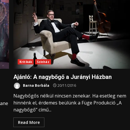
Kritikák
Színház
Ajánló: A nagybőgő a Jurányi Házban
Barna Borbála
20/11/2016
Nagybőgős nélkül nincsen zenekar. Ha esetleg nem
hinnénk el, érdemes beülünk a Füge Produkció „A
oane
nagybőgő” című...
Read More