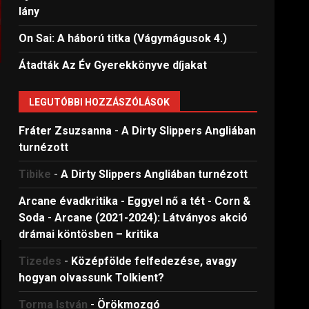
lány
On Sai: A ​háború titka (Vágymágusok 4.)
Átadták Az Év Gyerekkönyve díjakat
LEGUTÓBBI HOZZÁSZÓLÁSOK
Fráter Zsuzsanna
-
A Dirty Slippers Angliában
turnézott
Tibike
-
A Dirty Slippers Angliában turnézott
Arcane évadkritika - Eggyel nő a tét - Corn &
Soda
-
Arcane (2021-2024): Látványos akció
drámai köntösben – kritika
Tizedes
-
Középfölde felfedezése, avagy
hogyan olvassunk Tolkient?
Torma István
-
Örökmozgó