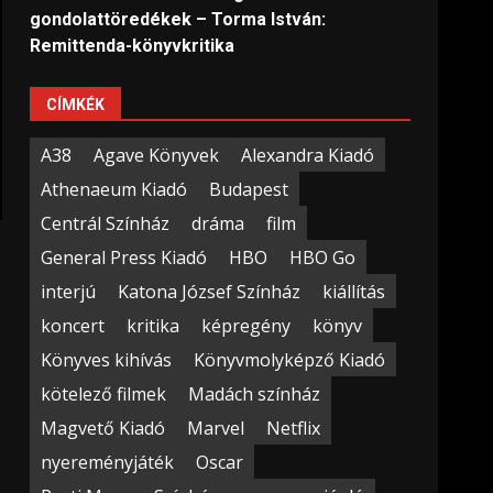
gondolattöredékek – Torma István:
Remittenda-könyvkritika
CÍMKÉK
A38
Agave Könyvek
Alexandra Kiadó
Athenaeum Kiadó
Budapest
Centrál Színház
dráma
film
General Press Kiadó
HBO
HBO Go
interjú
Katona József Színház
kiállítás
koncert
kritika
képregény
könyv
Könyves kihívás
Könyvmolyképző Kiadó
kötelező filmek
Madách színház
Magvető Kiadó
Marvel
Netflix
nyereményjáték
Oscar