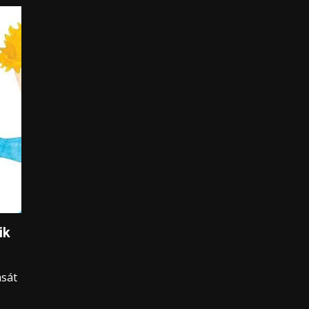
ik
ását