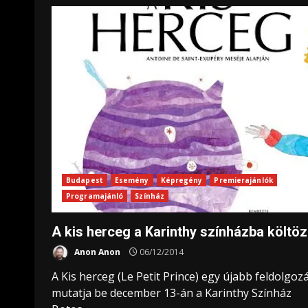
Budapest
Esemény
Képregény
Premierajánlók
Programajánló
Színház
A kis herceg a Karinthy színházba költöz
Anon Anon
06/12/2014
A Kis herceg (Le Petit Prince) egy újabb feldolgoz
mutatja be december 13-án a Karinthy Színház