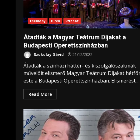
Esemény
Hírek
Színház
Átadták a Magyar Teátrum Díjakat a
Budapesti Operettszínházban
Szokolay Dávid
21/12/2022
Átadták a színházi háttér- és kiszolgálószakmák
művelőit elismerő Magyar Teátrum Díjakat hétfő
este a Budapesti Operettszínházban. Elismerést...
Read More