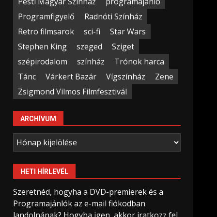
Pesti Magyar Színház
programajánló
Programfigyelő
Radnóti Színház
Retro filmsarok
sci-fi
Star Wars
Stephen King
szeged
Sziget
szépirodalom
színház
Trónok harca
Tánc
Várkert Bazár
Vígszínház
Zene
Zsigmond Vilmos Filmfesztivál
ARCHÍVUM
Archívum
HETI HÍRLEVÉL
Szeretnéd, hogyha a DVD-premierek és a
Programajánlók az e-mail fiókodban
landolnának? Hogyha igen, akkor iratkozz fel