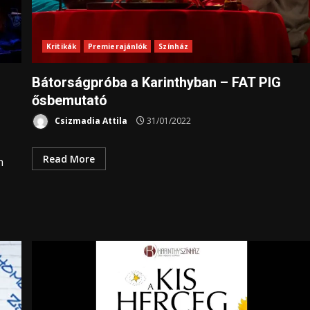
Kritikák
Premierajánlók
Színház
Bátorságpróba a Karinthyban – FAT PIG
ősbemutató
Csizmadia Attila
31/01/2022
Read More
n