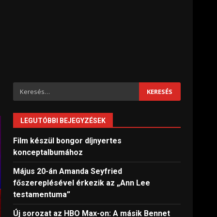
Keresés:
LEGUTÓBBI BEJEGYZÉSEK
Film készül bongor díjnyertes
konceptalbumához
Május 20-án Amanda Seyfried
főszereplésével érkezik az „Ann Lee
testamentuma”
Új sorozat az HBO Max-on: A másik Bennet