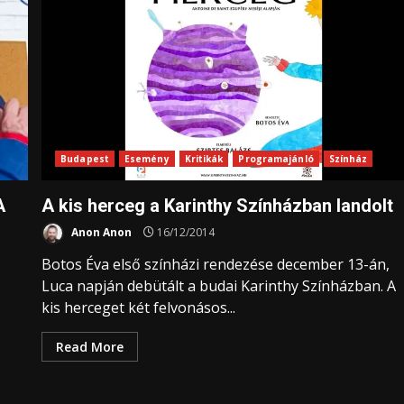
Budapest
Esemény
Kritikák
Programajánló
Színház
A
A kis herceg a Karinthy Színházban landolt
Anon Anon
16/12/2014
Botos Éva első színházi rendezése december 13-án,
Luca napján debütált a budai Karinthy Színházban. A
kis herceget két felvonásos...
Read More