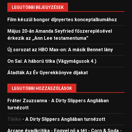
LEGUTÓBBI BEJEGYZÉSEK
Film készül bongor díjnyertes konceptalbumához
Május 20-án Amanda Seyfried főszereplésével
érkezik az „Ann Lee testamentuma”
Új sorozat az HBO Max-on: A másik Bennet lány
On Sai: A ​háború titka (Vágymágusok 4.)
Átadták Az Év Gyerekkönyve díjakat
LEGUTÓBBI HOZZÁSZÓLÁSOK
Fráter Zsuzsanna
-
A Dirty Slippers Angliában
turnézott
Tibike
-
A Dirty Slippers Angliában turnézott
Arcane évadkritika - Eggyel nő a tét - Corn & Soda
-