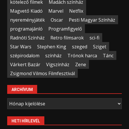
kötelező filmek
Madách színház
Magvető Kiadó
Marvel
Netflix
nyereményjáték
Oscar
Pesti Magyar Színház
programajánló
Programfigyelő
Radnóti Színház
Retro filmsarok
sci-fi
Star Wars
Stephen King
szeged
Sziget
szépirodalom
színház
Trónok harca
Tánc
Várkert Bazár
Vígszínház
Zene
Zsigmond Vilmos Filmfesztivál
ARCHÍVUM
Archívum
HETI HÍRLEVÉL