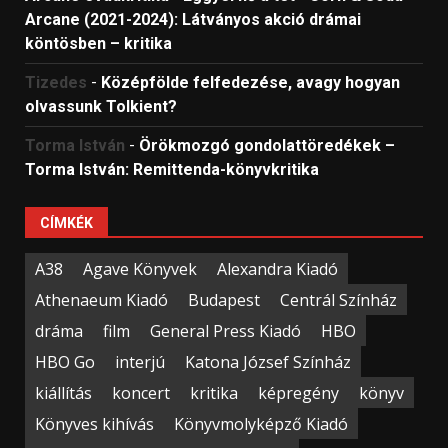
Arcane (2021-2024): Látványos akció drámai
köntösben – kritika
Tizedes
-
Középfölde felfedezése, avagy hogyan
olvassunk Tolkient?
Torma István
-
Örökmozgó gondolattöredékek –
Torma István: Remittenda-könyvkritika
CÍMKÉK
A38
Agave Könyvek
Alexandra Kiadó
Athenaeum Kiadó
Budapest
Centrál Színház
dráma
film
General Press Kiadó
HBO
HBO Go
interjú
Katona József Színház
kiállítás
koncert
kritika
képregény
könyv
Könyves kihívás
Könyvmolyképző Kiadó