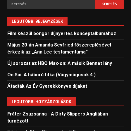
Keresés:
LEGUTÓBBI BEJEGYZÉSEK
Film készül bongor díjnyertes konceptalbumához
Május 20-án Amanda Seyfried főszereplésével
érkezik az „Ann Lee testamentuma”
Új sorozat az HBO Max-on: A másik Bennet lány
On Sai: A ​háború titka (Vágymágusok 4.)
Átadták Az Év Gyerekkönyve díjakat
LEGUTÓBBI HOZZÁSZÓLÁSOK
Fráter Zsuzsanna
-
A Dirty Slippers Angliában
turnézott