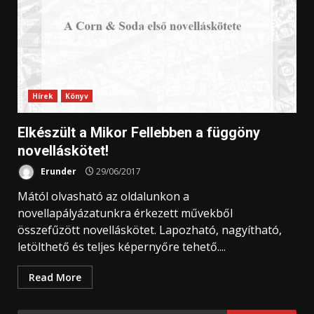
Hírek
Könyv
Elkészült a Mikor Fellebben a függöny
novelláskötet!
Erunder
29/06/2017
Mától olvasható az oldalunkon a
novellapályázatunkra érkezett művekből
összefűzött novelláskötet. Lapozható, nagyítható,
letölthető és teljes képernyőre tehető....
Read More