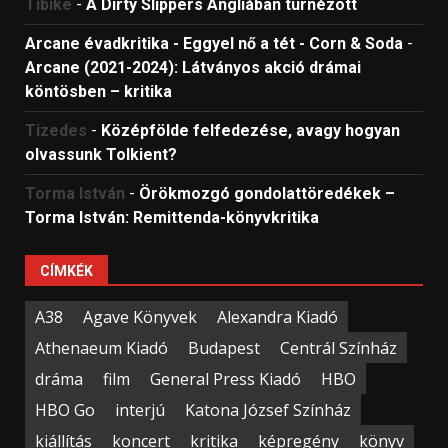
Tibike
-
A Dirty Slippers Angliában turnézott
Arcane évadkritika - Eggyel nő a tét - Corn & Soda
-
Arcane (2021-2024): Látványos akció drámai
köntösben – kritika
Tizedes
-
Középfölde felfedezése, avagy hogyan
olvassunk Tolkient?
Torma István
-
Örökmozgó gondolattöredékek –
Torma István: Remittenda-könyvkritika
CÍMKÉK
A38
Agave Könyvek
Alexandra Kiadó
Athenaeum Kiadó
Budapest
Centrál Színház
dráma
film
General Press Kiadó
HBO
HBO Go
interjú
Katona József Színház
kiállítás
koncert
kritika
képregény
könyv