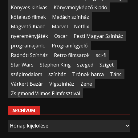
Könyves kihívás
Könyvmolyképző Kiadó
kötelező filmek
Madách színház
Magvető Kiadó
Marvel
Netflix
nyereményjáték
Oscar
Pesti Magyar Színház
programajánló
Programfigyelő
Radnóti Színház
Retro filmsarok
sci-fi
Star Wars
Stephen King
szeged
Sziget
szépirodalom
színház
Trónok harca
Tánc
Várkert Bazár
Vígszínház
Zene
Zsigmond Vilmos Filmfesztivál
ARCHÍVUM
Archívum