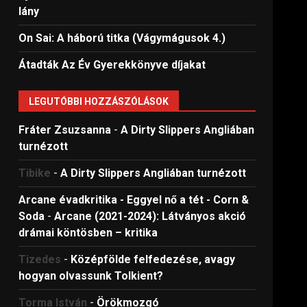
lány
On Sai: A ​háború titka (Vágymágusok 4.)
Átadták Az Év Gyerekkönyve díjakat
LEGUTÓBBI HOZZÁSZÓLÁSOK
Fráter Zsuzsanna
-
A Dirty Slippers Angliában
turnézott
Tibike
-
A Dirty Slippers Angliában turnézott
Arcane évadkritika - Eggyel nő a tét - Corn &
Soda
-
Arcane (2021-2024): Látványos akció
drámai köntösben – kritika
Tizedes
-
Középfölde felfedezése, avagy
hogyan olvassunk Tolkient?
Torma István
-
Örökmozgó