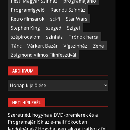
Pesti Magyar Színház
programajánló
Programfigyelő
Radnóti Színház
Retro filmsarok
sci-fi
Star Wars
Stephen King
szeged
Sziget
szépirodalom
színház
Trónok harca
Tánc
Várkert Bazár
Vígszínház
Zene
Zsigmond Vilmos Filmfesztivál
ARCHÍVUM
Archívum
HETI HÍRLEVÉL
Szeretnéd, hogyha a DVD-premierek és a
Programajánlók az e-mail fiókodban
landolnának? Hogyha igen, akkor iratkozz fel