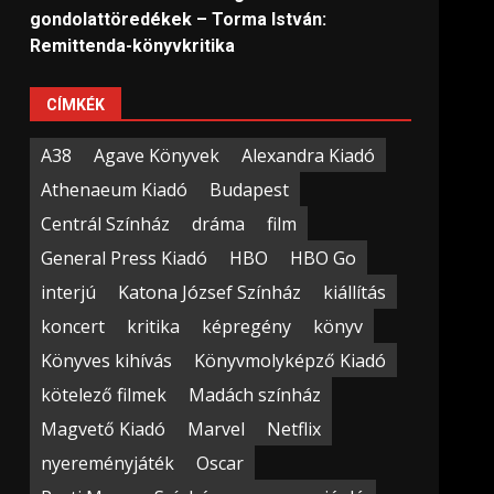
gondolattöredékek – Torma István:
Remittenda-könyvkritika
CÍMKÉK
A38
Agave Könyvek
Alexandra Kiadó
Athenaeum Kiadó
Budapest
Centrál Színház
dráma
film
General Press Kiadó
HBO
HBO Go
interjú
Katona József Színház
kiállítás
koncert
kritika
képregény
könyv
Könyves kihívás
Könyvmolyképző Kiadó
kötelező filmek
Madách színház
Magvető Kiadó
Marvel
Netflix
nyereményjáték
Oscar