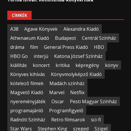
CÍMKÉK
A38
Agave Könyvek
Alexandra Kiadó
Athenaeum Kiadó
Budapest
Centrál Színház
dráma
film
General Press Kiadó
HBO
HBO Go
interjú
Katona József Színház
kiállítás
koncert
kritika
képregény
könyv
Könyves kihívás
Könyvmolyképző Kiadó
kötelező filmek
Madách színház
Magvető Kiadó
Marvel
Netflix
nyereményjáték
Oscar
Pesti Magyar Színház
programajánló
Programfigyelő
Radnóti Színház
Retro filmsarok
sci-fi
Star Wars
Stephen King
szeged
Sziget