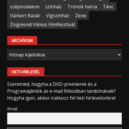
szépirodalom
színház
Trónok harca
Tánc
Várkert Bazár
Vígszínház
Zene
Zsigmond Vilmos Filmfesztivál
ARCHÍVUM
Archívum
HETI HÍRLEVÉL
Szeretnéd, hogyha a DVD-premierek és a
Programajánlók az e-mail fiókodban landolnának?
Hogyha igen, akkor iratkozz fel heti hírlevelünkre!
Email