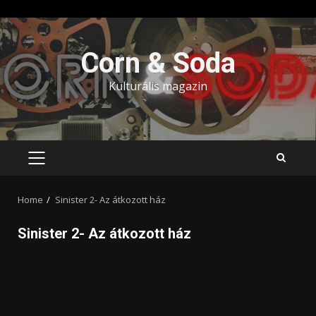
Skip
to
Corn & Soda
content
Kulturális magazin
PRIMARY
MENU
Home
Sinister 2- Az átkozott ház
Sinister 2- Az átkozott ház