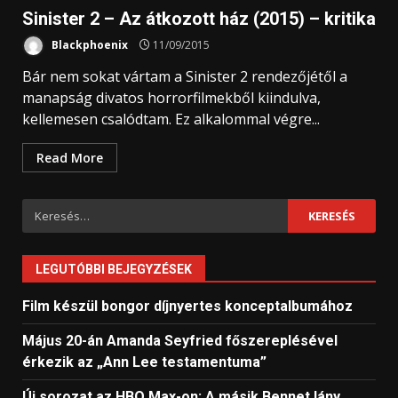
Sinister 2 – Az átkozott ház (2015) – kritika
Blackphoenix
11/09/2015
Bár nem sokat vártam a Sinister 2 rendezőjétől a
manapság divatos horrorfilmekből kiindulva,
kellemesen csalódtam. Ez alkalommal végre...
Read More
Keresés:
LEGUTÓBBI BEJEGYZÉSEK
Film készül bongor díjnyertes konceptalbumához
Május 20-án Amanda Seyfried főszereplésével
érkezik az „Ann Lee testamentuma”
Új sorozat az HBO Max-on: A másik Bennet lány