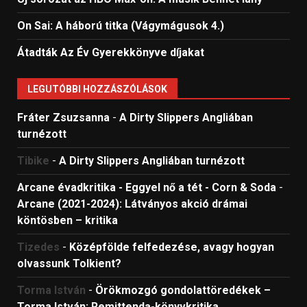
On Sai: A ​háború titka (Vágymágusok 4.)
Átadták Az Év Gyerekkönyve díjakat
LEGUTÓBBI HOZZÁSZÓLÁSOK
Fráter Zsuzsanna
-
A Dirty Slippers Angliában
turnézott
Tibike
-
A Dirty Slippers Angliában turnézott
Arcane évadkritika - Eggyel nő a tét - Corn & Soda
-
Arcane (2021-2024): Látványos akció drámai
köntösben – kritika
Tizedes
-
Középfölde felfedezése, avagy hogyan
olvassunk Tolkient?
Torma István
-
Örökmozgó gondolattöredékek –
Torma István: Remittenda-könyvkritika