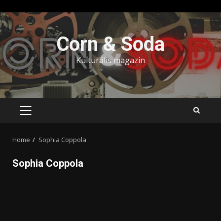
Skip
to
Corn & Soda
content
Kulturális magazin
PRIMARY
MENU
Home
Sophia Coppola
Sophia Coppola