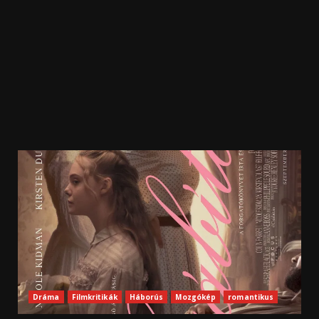
Dráma
Filmkritikák
Háborús
Mozgókép
romantikus