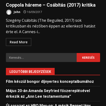
Coppola háreme – Csábítás (2017) kritika
John
16/09/2017
Szegény Csábítás (The Beguiled, 2017) sok
kritikusban és nézőben éppen az ellenkező hatást
érte el. A Cannes-i...
Read More
Keresés:
LEGUTÓBBI BEJEGYZÉSEK
Film készül bongor díjnyertes konceptalbumához
Május 20-án Amanda Seyfried főszereplésével
érkezik az „Ann Lee testamentuma”
Új sorozat az HBO Max-on: A másik Bennet lány