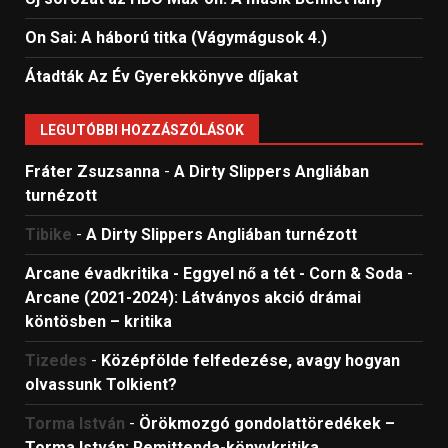
On Sai: A ​háború titka (Vágymágusok 4.)
Átadták Az Év Gyerekkönyve díjakat
LEGUTÓBBI HOZZÁSZÓLÁSOK
Fráter Zsuzsanna
-
A Dirty Slippers Angliában
turnézott
Tibike
-
A Dirty Slippers Angliában turnézott
Arcane évadkritika - Eggyel nő a tét - Corn & Soda
-
Arcane (2021-2024): Látványos akció drámai
köntösben – kritika
Tizedes
-
Középfölde felfedezése, avagy hogyan
olvassunk Tolkient?
Torma István
-
Örökmozgó gondolattöredékek –
Torma István: Remittenda-könyvkritika