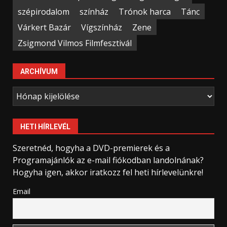
szépirodalom
színház
Trónok harca
Tánc
Várkert Bazár
Vígszínház
Zene
Zsigmond Vilmos Filmfesztivál
ARCHÍVUM
Archívum
HETI HÍRLEVÉL
Szeretnéd, hogyha a DVD-premierek és a
Programajánlók az e-mail fiókodban landolnának?
Hogyha igen, akkor iratkozz fel heti hírlevelünkre!
Email