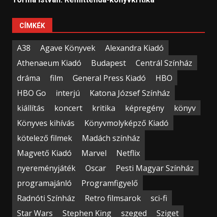
CÍMKÉK
A38
Agave Könyvek
Alexandra Kiadó
Athenaeum Kiadó
Budapest
Centrál Színház
dráma
film
General Press Kiadó
HBO
HBO Go
interjú
Katona József Színház
kiállítás
koncert
kritika
képregény
könyv
Könyves kihívás
Könyvmolyképző Kiadó
kötelező filmek
Madách színház
Magvető Kiadó
Marvel
Netflix
nyereményjáték
Oscar
Pesti Magyar Színház
programajánló
Programfigyelő
Radnóti Színház
Retro filmsarok
sci-fi
Star Wars
Stephen King
szeged
Sziget