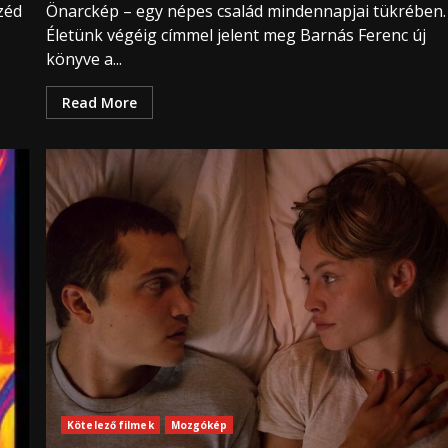
zéd
Önarckép – egy népes család mindennapjai tükrében.
Életünk végéig címmel jelent meg Barnás Ferenc új
könyve a...
Read More
Kötelező filmek
Mozgókép