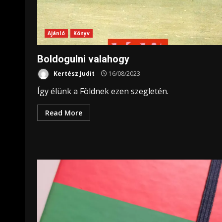
Ajánló
Könyv
Boldogulni valahogy
Kertész Judit
16/08/2023
Így élünk a Földnek ezen szegletén.
Read More