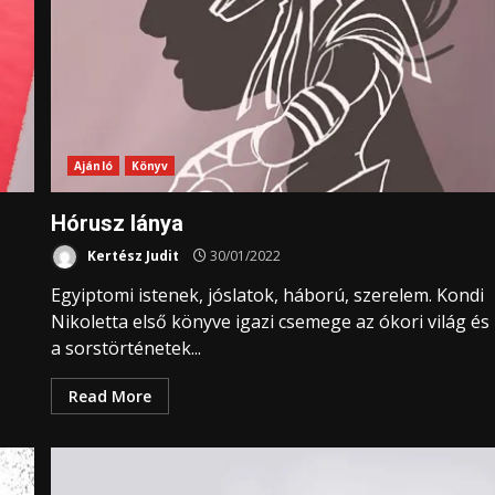
Ajánló
Könyv
Hórusz lánya
Kertész Judit
30/01/2022
Egyiptomi istenek, jóslatok, háború, szerelem. Kondi
Nikoletta első könyve igazi csemege az ókori világ és
a sorstörténetek...
Read More