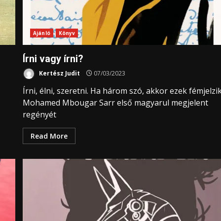
Ajánló
Könyv
Írni vagy írni?
Kertész Judit
07/03/2023
Írni, élni, szeretni. Ha három szó, akkor ezek fémjelzi
Mohamed Mbougar Sarr első magyarul megjelent
regényét
Read More