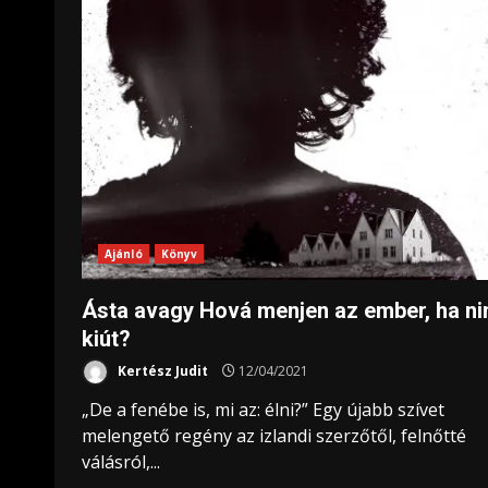
Ajánló
Könyv
Ásta avagy Hová menjen az ember, ha ni
kiút?
Kertész Judit
12/04/2021
„De a fenébe is, mi az: élni?” Egy újabb szívet
melengető regény az izlandi szerzőtől, felnőtté
válásról,...