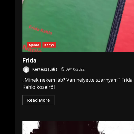
Ajánló
Könyv
Frida
Kertész Judit
09/10/2022
„Minek nekem láb? Van helyette szárnyam!” Frida
Kahlo közelről
Read More