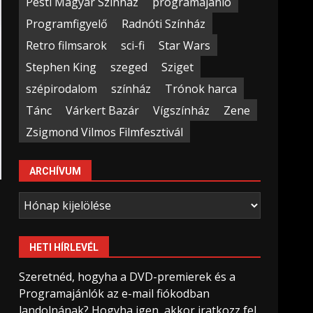
Pesti Magyar Színház
programajánló
Programfigyelő
Radnóti Színház
Retro filmsarok
sci-fi
Star Wars
Stephen King
szeged
Sziget
szépirodalom
színház
Trónok harca
Tánc
Várkert Bazár
Vígszínház
Zene
Zsigmond Vilmos Filmfesztivál
ARCHÍVUM
Archívum
HETI HÍRLEVÉL
Szeretnéd, hogyha a DVD-premierek és a
Programajánlók az e-mail fiókodban
landolnának? Hogyha igen, akkor iratkozz fel