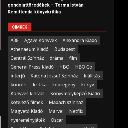
gondolattöredékek – Torma István:
Remittenda-könyvkritika
CÍMKÉK
A38
Agave Könyvek
Alexandra Kiadó
Athenaeum Kiadó
Budapest
Centrál Színház
dráma
film
General Press Kiadó
HBO
HBO Go
interjú
Katona József Színház
kiállítás
koncert
kritika
képregény
könyv
Könyves kihívás
Könyvmolyképző Kiadó
kötelező filmek
Madách színház
Magvető Kiadó
Marvel
Netflix
nyereményjáték
Oscar