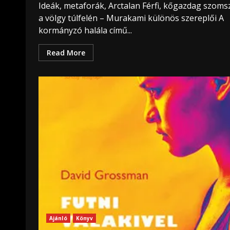
Ideák, metaforák, Arctalan Férfi, kőgazdag szoms
a völgy túlfelén – Murakami különös szereplői A
kormányzó halála című...
Read More
Ajánló
Könyv