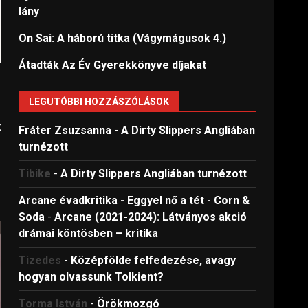
lány
On Sai: A ​háború titka (Vágymágusok 4.)
Átadták Az Év Gyerekkönyve díjakat
LEGUTÓBBI HOZZÁSZÓLÁSOK
k
Fráter Zsuzsanna
-
A Dirty Slippers Angliában
turnézott
Tibike
-
A Dirty Slippers Angliában turnézott
Arcane évadkritika - Eggyel nő a tét - Corn &
Soda
-
Arcane (2021-2024): Látványos akció
drámai köntösben – kritika
Tizedes
-
Középfölde felfedezése, avagy
hogyan olvassunk Tolkient?
Torma István
-
Örökmozgó