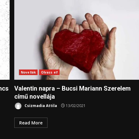
Novellák
Olvass el!
ncs
Valentin napra – Bucsi Mariann Szerelem
című novellája
Csizmadia Attila
13/02/2021
Read More