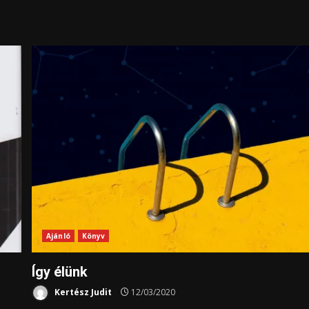
Ajánló
Könyv
Így élünk
Kertész Judit
12/03/2020