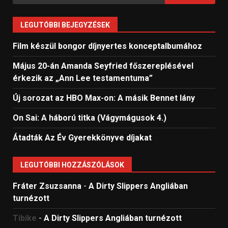
LEGUTÓBBI BEJEGYZÉSEK
Film készül bongor díjnyertes konceptalbumához
Május 20-án Amanda Seyfried főszereplésével
érkezik az „Ann Lee testamentuma”
Új sorozat az HBO Max-on: A másik Bennet lány
On Sai: A ​háború titka (Vágymágusok 4.)
Átadták Az Év Gyerekkönyve díjakat
LEGUTÓBBI HOZZÁSZÓLÁSOK
Fráter Zsuzsanna
-
A Dirty Slippers Angliában
turnézott
Tibike
-
A Dirty Slippers Angliában turnézott