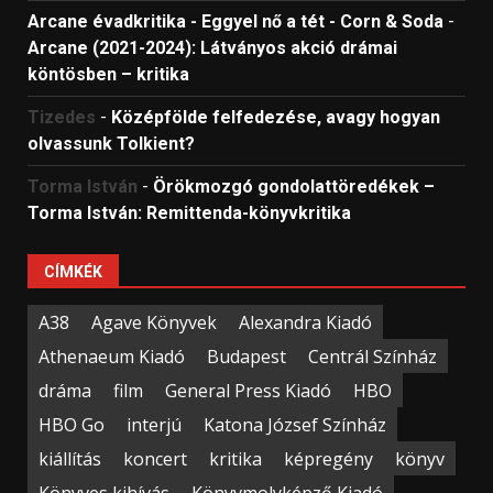
Arcane évadkritika - Eggyel nő a tét - Corn & Soda
-
Arcane (2021-2024): Látványos akció drámai
köntösben – kritika
Tizedes
-
Középfölde felfedezése, avagy hogyan
olvassunk Tolkient?
Torma István
-
Örökmozgó gondolattöredékek –
Torma István: Remittenda-könyvkritika
CÍMKÉK
A38
Agave Könyvek
Alexandra Kiadó
Athenaeum Kiadó
Budapest
Centrál Színház
dráma
film
General Press Kiadó
HBO
HBO Go
interjú
Katona József Színház
kiállítás
koncert
kritika
képregény
könyv
Könyves kihívás
Könyvmolyképző Kiadó