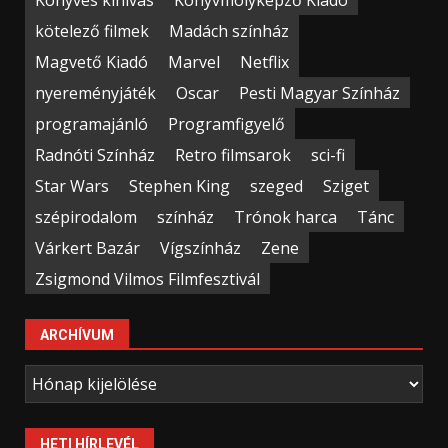
kötelező filmek
Madách színház
Magvető Kiadó
Marvel
Netflix
nyereményjáték
Oscar
Pesti Magyar Színház
programajánló
Programfigyelő
Radnóti Színház
Retro filmsarok
sci-fi
Star Wars
Stephen King
szeged
Sziget
szépirodalom
színház
Trónok harca
Tánc
Várkert Bazár
Vígszínház
Zene
Zsigmond Vilmos Filmfesztivál
ARCHÍVUM
Archívum
HETI HÍRLEVÉL