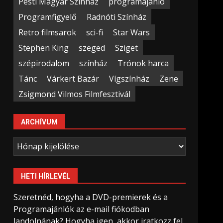
Pesti Magyar Színház
programajánló
Programfigyelő
Radnóti Színház
Retro filmsarok
sci-fi
Star Wars
Stephen King
szeged
Sziget
szépirodalom
színház
Trónok harca
Tánc
Várkert Bazár
Vígszínház
Zene
Zsigmond Vilmos Filmfesztivál
ARCHÍVUM
Archívum
HETI HÍRLEVÉL
Szeretnéd, hogyha a DVD-premierek és a
Programajánlók az e-mail fiókodban
landolnának? Hogyha igen, akkor iratkozz fel