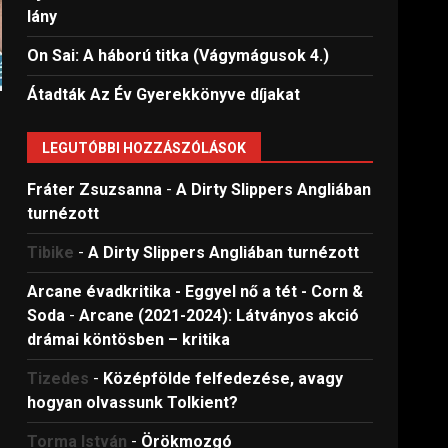
lány
On Sai: A ​háború titka (Vágymágusok 4.)
Átadták Az Év Gyerekkönyve díjakat
LEGUTÓBBI HOZZÁSZÓLÁSOK
Fráter Zsuzsanna
-
A Dirty Slippers Angliában
turnézott
Tibike
-
A Dirty Slippers Angliában turnézott
Arcane évadkritika - Eggyel nő a tét - Corn &
Soda
-
Arcane (2021-2024): Látványos akció
drámai köntösben – kritika
Tizedes
-
Középfölde felfedezése, avagy
hogyan olvassunk Tolkient?
Torma István
-
Örökmozgó