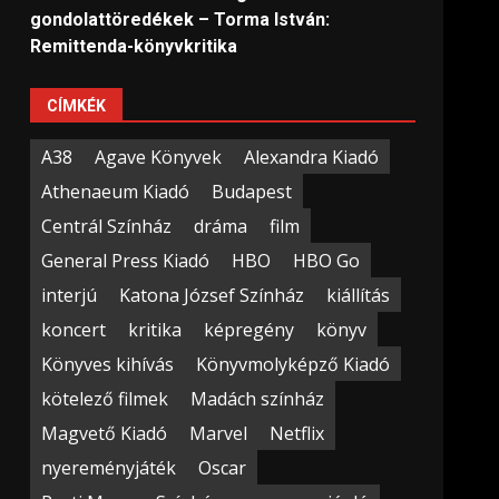
gondolattöredékek – Torma István:
Remittenda-könyvkritika
CÍMKÉK
A38
Agave Könyvek
Alexandra Kiadó
Athenaeum Kiadó
Budapest
Centrál Színház
dráma
film
General Press Kiadó
HBO
HBO Go
interjú
Katona József Színház
kiállítás
koncert
kritika
képregény
könyv
Könyves kihívás
Könyvmolyképző Kiadó
kötelező filmek
Madách színház
Magvető Kiadó
Marvel
Netflix
nyereményjáték
Oscar