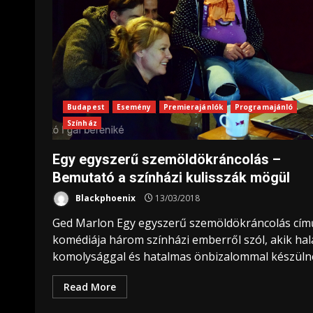
Budapest
Esemény
Premierajánlók
Programajánló
Színház
Egy egyszerű szemöldökráncolás –
Bemutató a színházi kulisszák mögül
Blackphoenix
13/03/2018
Ged Marlon Egy egyszerű szemöldökráncolás cím
komédiája három színházi emberről szól, akik hal
komolysággal és hatalmas önbizalommal készülne
Read More