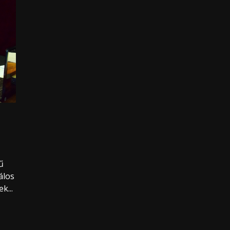
ű
álos
k...