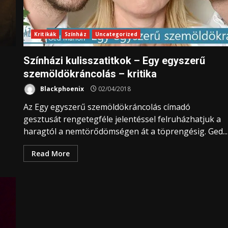
Kritikák
Színház
Uncategorized
Színházi kulisszatitkok – Egy egyszerű
szemöldökráncolás – kritika
Blackphoenix
02/04/2018
Az Egy egyszerű szemöldökráncolás címadó
gesztusát rengetegféle jelentéssel felruházhatjuk a
haragtól a nemtörődömségen át a töprengésig. Ged...
Read More