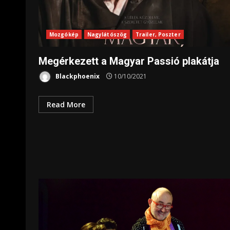
Mozgókép
Nagylátószög
Trailer, Poszter
Megérkezett a Magyar Passió plakátja
Blackphoenix
10/10/2021
Read More