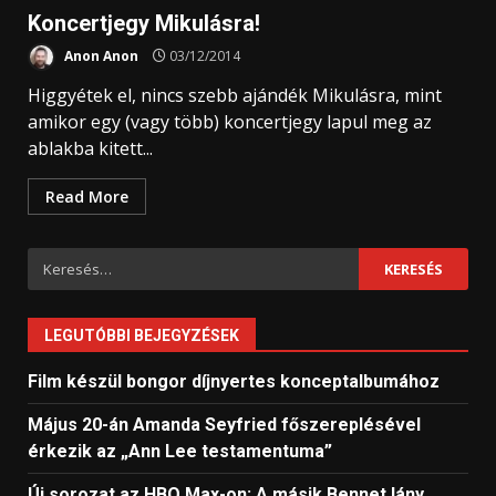
Koncertjegy Mikulásra!
Anon Anon
03/12/2014
Higgyétek el, nincs szebb ajándék Mikulásra, mint
amikor egy (vagy több) koncertjegy lapul meg az
ablakba kitett...
Read More
Keresés:
LEGUTÓBBI BEJEGYZÉSEK
Film készül bongor díjnyertes konceptalbumához
Május 20-án Amanda Seyfried főszereplésével
érkezik az „Ann Lee testamentuma”
Új sorozat az HBO Max-on: A másik Bennet lány