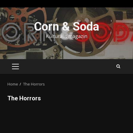
Skip
to
Corn & Soda
content
Kulturális magazin
PRIMARY
MENU
Home
The Horrors
The Horrors