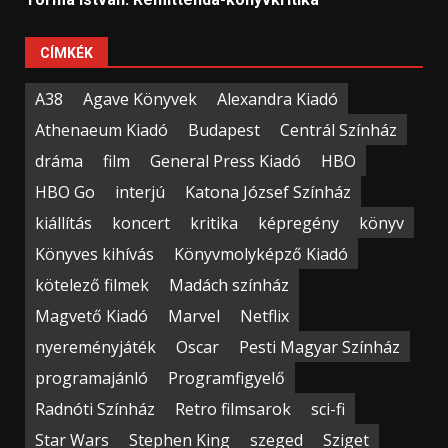
CÍMKÉK
A38
Agave Könyvek
Alexandra Kiadó
Athenaeum Kiadó
Budapest
Centrál Színház
dráma
film
General Press Kiadó
HBO
HBO Go
interjú
Katona József Színház
kiállítás
koncert
kritika
képregény
könyv
Könyves kihívás
Könyvmolyképző Kiadó
kötelező filmek
Madách színház
Magvető Kiadó
Marvel
Netflix
nyereményjáték
Oscar
Pesti Magyar Színház
programajánló
Programfigyelő
Radnóti Színház
Retro filmsarok
sci-fi
Star Wars
Stephen King
szeged
Sziget