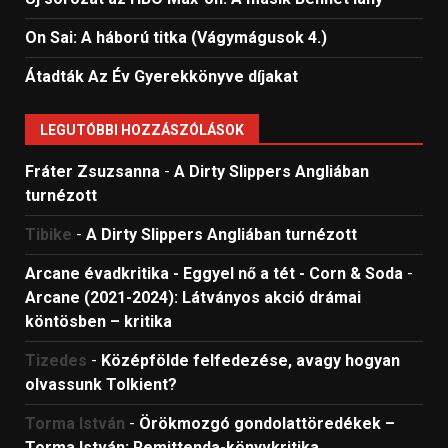
On Sai: A ​háború titka (Vágymágusok 4.)
Átadták Az Év Gyerekkönyve díjakat
LEGUTÓBBI HOZZÁSZÓLÁSOK
Fráter Zsuzsanna
-
A Dirty Slippers Angliában
turnézott
Tibike
-
A Dirty Slippers Angliában turnézott
Arcane évadkritika - Eggyel nő a tét - Corn & Soda
-
Arcane (2021-2024): Látványos akció drámai
köntösben – kritika
Tizedes
-
Középfölde felfedezése, avagy hogyan
olvassunk Tolkient?
Torma István
-
Örökmozgó gondolattöredékek –
Torma István: Remittenda-könyvkritika