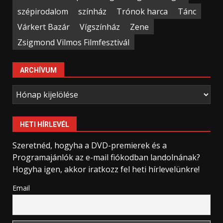
szépirodalom
színház
Trónok harca
Tánc
Várkert Bazár
Vígszínház
Zene
Zsigmond Vilmos Filmfesztivál
ARCHÍVUM
Archívum
HETI HÍRLEVÉL
Szeretnéd, hogyha a DVD-premierek és a
Programajánlók az e-mail fiókodban landolnának?
Hogyha igen, akkor iratkozz fel heti hírlevelünkre!
Email