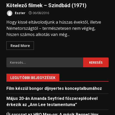
Kötelező filmek – Szindbád (1971)
Eszter
06/08/2016
Hogy kissé eltávolodjunk a húszas évektől, illetve
Németországtól – természetesen nem végleg,
hiszen számos alkotás van még...
Read More
Keresés:
LEGUTÓBBI BEJEGYZÉSEK
Film készül bongor díjnyertes konceptalbumához
Május 20-án Amanda Seyfried főszereplésével
érkezik az „Ann Lee testamentuma”
Új sorozat az HBO Max-on: A másik Bennet lány