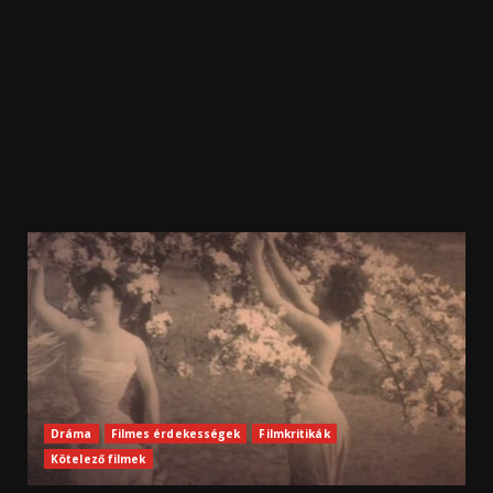
Dráma
Filmes érdekességek
Filmkritikák
Kötelező filmek