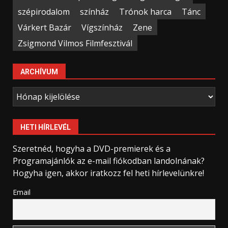
szépirodalom
színház
Trónok harca
Tánc
Várkert Bazár
Vígszínház
Zene
Zsigmond Vilmos Filmfesztivál
ARCHÍVUM
Archívum
HETI HÍRLEVÉL
Szeretnéd, hogyha a DVD-premierek és a
Programajánlók az e-mail fiókodban landolnának?
Hogyha igen, akkor iratkozz fel heti hírlevelünkre!
Email