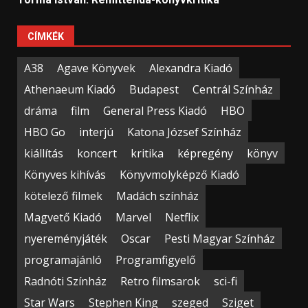
CÍMKÉK
A38
Agave Könyvek
Alexandra Kiadó
Athenaeum Kiadó
Budapest
Centrál Színház
dráma
film
General Press Kiadó
HBO
HBO Go
interjú
Katona József Színház
kiállítás
koncert
kritika
képregény
könyv
Könyves kihívás
Könyvmolyképző Kiadó
kötelező filmek
Madách színház
Magvető Kiadó
Marvel
Netflix
nyereményjáték
Oscar
Pesti Magyar Színház
programajánló
Programfigyelő
Radnóti Színház
Retro filmsarok
sci-fi
Star Wars
Stephen King
szeged
Sziget