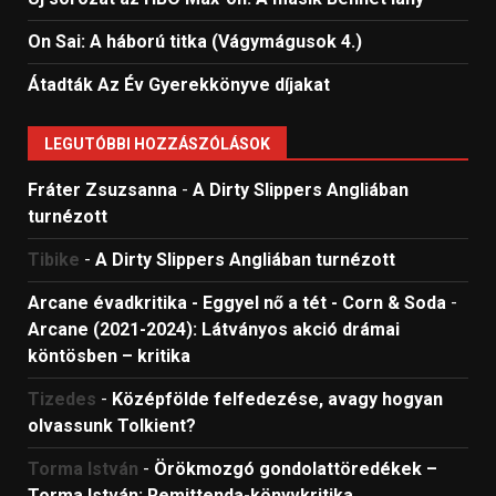
On Sai: A ​háború titka (Vágymágusok 4.)
Átadták Az Év Gyerekkönyve díjakat
LEGUTÓBBI HOZZÁSZÓLÁSOK
Fráter Zsuzsanna
-
A Dirty Slippers Angliában
turnézott
Tibike
-
A Dirty Slippers Angliában turnézott
Arcane évadkritika - Eggyel nő a tét - Corn & Soda
-
Arcane (2021-2024): Látványos akció drámai
köntösben – kritika
Tizedes
-
Középfölde felfedezése, avagy hogyan
olvassunk Tolkient?
Torma István
-
Örökmozgó gondolattöredékek –
Torma István: Remittenda-könyvkritika