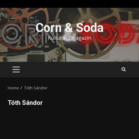
Skip
to
Corn & Soda
content
Kulturális magazin
PRIMARY
MENU
Home
Tóth Sándor
Tóth Sándor