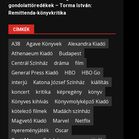
gondolattöredékek – Torma István:
Remittenda-könyvkritika
CÍMKÉK
A38
Agave Könyvek
Alexandra Kiadó
Athenaeum Kiadó
Budapest
Centrál Színház
dráma
film
General Press Kiadó
HBO
HBO Go
interjú
Katona József Színház
kiállítás
koncert
kritika
képregény
könyv
Könyves kihívás
Könyvmolyképző Kiadó
kötelező filmek
Madách színház
Magvető Kiadó
Marvel
Netflix
nyereményjáték
Oscar