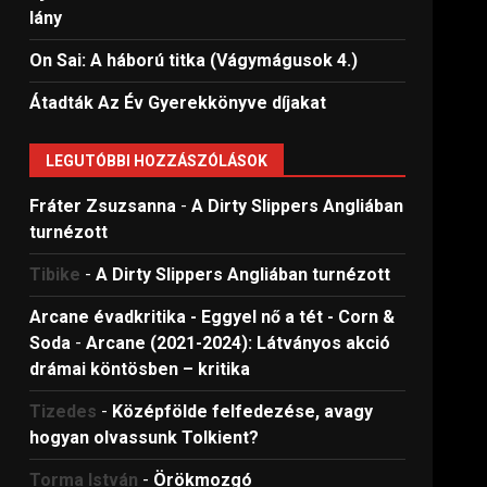
lány
On Sai: A ​háború titka (Vágymágusok 4.)
Átadták Az Év Gyerekkönyve díjakat
LEGUTÓBBI HOZZÁSZÓLÁSOK
Fráter Zsuzsanna
-
A Dirty Slippers Angliában
turnézott
Tibike
-
A Dirty Slippers Angliában turnézott
Arcane évadkritika - Eggyel nő a tét - Corn &
Soda
-
Arcane (2021-2024): Látványos akció
drámai köntösben – kritika
Tizedes
-
Középfölde felfedezése, avagy
hogyan olvassunk Tolkient?
Torma István
-
Örökmozgó