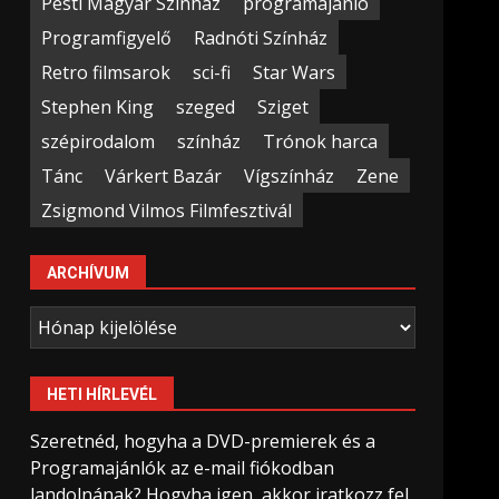
Pesti Magyar Színház
programajánló
Programfigyelő
Radnóti Színház
Retro filmsarok
sci-fi
Star Wars
Stephen King
szeged
Sziget
szépirodalom
színház
Trónok harca
Tánc
Várkert Bazár
Vígszínház
Zene
Zsigmond Vilmos Filmfesztivál
ARCHÍVUM
Archívum
HETI HÍRLEVÉL
Szeretnéd, hogyha a DVD-premierek és a
Programajánlók az e-mail fiókodban
landolnának? Hogyha igen, akkor iratkozz fel