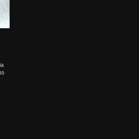
ik
tó