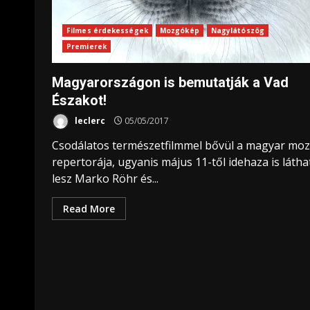
Filmes érdekességek
Mozgókép
Nagylátószög
Premierek
Magyarországon is bemutatják a Vad
Északot!
leclerc
05/05/2017
Csodálatos természetfilmmel bővül a magyar moz
repertorája, ugyanis május 11-től idehaza is látha
lesz Marko Röhr és...
Read More