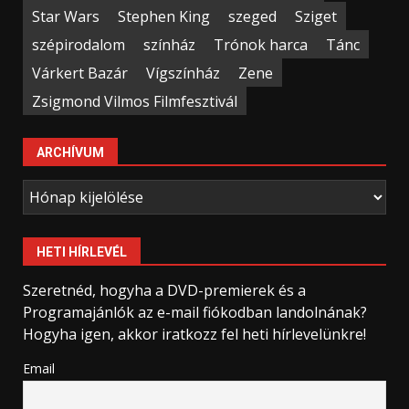
Star Wars
Stephen King
szeged
Sziget
szépirodalom
színház
Trónok harca
Tánc
Várkert Bazár
Vígszínház
Zene
Zsigmond Vilmos Filmfesztivál
ARCHÍVUM
Archívum
HETI HÍRLEVÉL
Szeretnéd, hogyha a DVD-premierek és a
Programajánlók az e-mail fiókodban landolnának?
Hogyha igen, akkor iratkozz fel heti hírlevelünkre!
Email