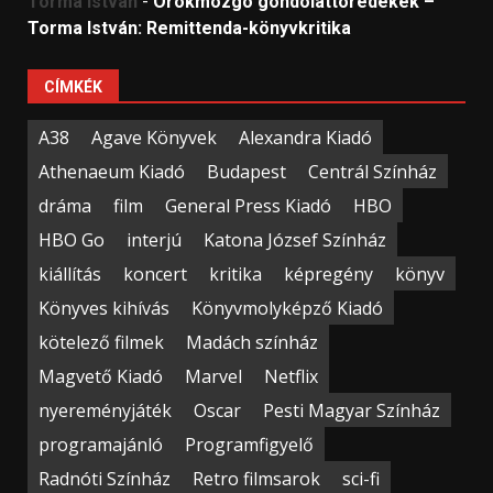
Torma István
-
Örökmozgó gondolattöredékek –
Torma István: Remittenda-könyvkritika
CÍMKÉK
A38
Agave Könyvek
Alexandra Kiadó
Athenaeum Kiadó
Budapest
Centrál Színház
dráma
film
General Press Kiadó
HBO
HBO Go
interjú
Katona József Színház
kiállítás
koncert
kritika
képregény
könyv
Könyves kihívás
Könyvmolyképző Kiadó
kötelező filmek
Madách színház
Magvető Kiadó
Marvel
Netflix
nyereményjáték
Oscar
Pesti Magyar Színház
programajánló
Programfigyelő
Radnóti Színház
Retro filmsarok
sci-fi