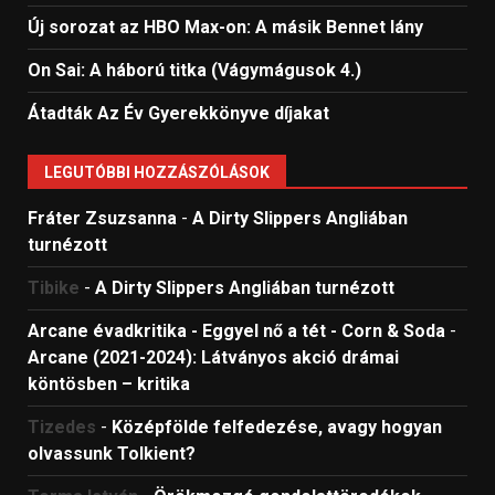
Új sorozat az HBO Max-on: A másik Bennet lány
On Sai: A ​háború titka (Vágymágusok 4.)
Átadták Az Év Gyerekkönyve díjakat
LEGUTÓBBI HOZZÁSZÓLÁSOK
Fráter Zsuzsanna
-
A Dirty Slippers Angliában
turnézott
Tibike
-
A Dirty Slippers Angliában turnézott
Arcane évadkritika - Eggyel nő a tét - Corn & Soda
-
Arcane (2021-2024): Látványos akció drámai
köntösben – kritika
Tizedes
-
Középfölde felfedezése, avagy hogyan
olvassunk Tolkient?