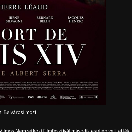
s: Belvárosi mozi
Vilmos Nemzetközi Filmfesztivál második estéjén vetítették,