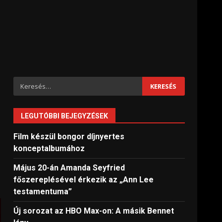
Keresés:
LEGUTÓBBI BEJEGYZÉSEK
Film készül bongor díjnyertes
konceptalbumához
Május 20-án Amanda Seyfried
főszereplésével érkezik az „Ann Lee
testamentuma”
Új sorozat az HBO Max-on: A másik Bennet