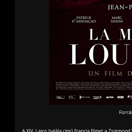
Forrá
A
XIV. Lajos halála
című francia filmet a Zsigmond 