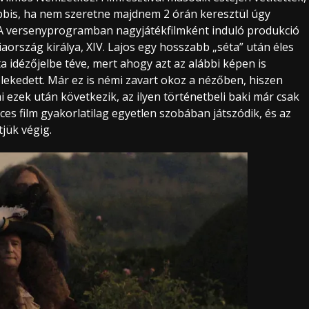
ábbis, ha nem szeretne majdnem 2 órán keresztül úgy
A versenyprogramban nagyjátékfilmként induló produkció
ország királya, XIV. Lajos egy hosszabb „séta” után éles
ta idézőjelbe téve, mert ahogy azt az alábbi képen is
zlekedett. Már ez is némi zavart okoz a nézőben, hiszen
mi ezek után következik, az ilyen történetbeli baki már csak
es film gyakorlatilag egyetlen szobában játszódik, és az
jük végig.