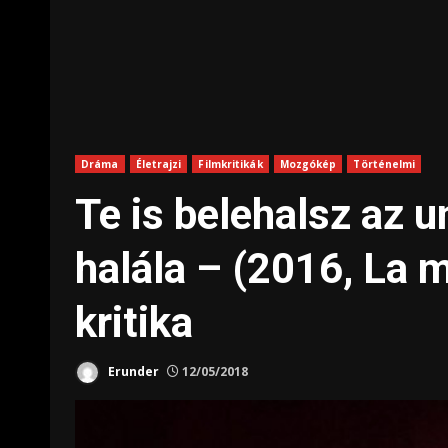
Dráma
Életrajzi
Filmkritikák
Mozgókép
Történelmi
Te is belehalsz az 
halála – (2016, La 
kritika
Erunder
12/05/2018