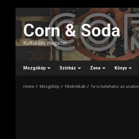
Skip
to
Corn & Soda
content
Kulturális magazin
Mozgókép
Színház
Zene
Könyv
Home
Mozgókép
Filmkritikák
Te is belehalsz az unalomb