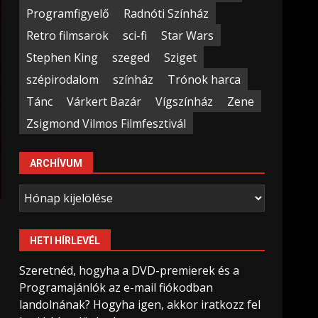
Programfigyelő
Radnóti Színház
Retro filmsarok
sci-fi
Star Wars
Stephen King
szeged
Sziget
szépirodalom
színház
Trónok harca
Tánc
Várkert Bazár
Vígszínház
Zene
Zsigmond Vilmos Filmfesztivál
ARCHÍVUM
Archívum
HETI HÍRLEVÉL
Szeretnéd, hogyha a DVD-premierek és a
Programajánlók az e-mail fiókodban
landolnának? Hogyha igen, akkor iratkozz fel