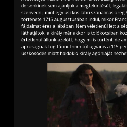
de senkinek sem ajánljuk a megtekintését, legal
szenvedni, mint egy üszkös lábú szánalmas öreg.
története 1715 augusztusában indul, mikor Francia
fájdalmat érez a lábában. Nem véletlenül lett a sé
láthatjátok, a király már akkor is tolókocsiban kö
értetlenül állunk azelőtt, hogy mi is történt, de a
apróságnak fog tűnni. Innentől ugyanis a 115 perc
üszkösödés miatt haldokló király agóniáját nézhet