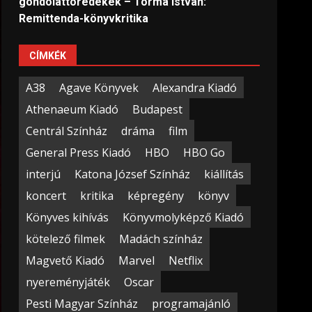
gondolattöredékek – Torma István:
Remittenda-könyvkritika
CÍMKÉK
A38
Agave Könyvek
Alexandra Kiadó
Athenaeum Kiadó
Budapest
Centrál Színház
dráma
film
General Press Kiadó
HBO
HBO Go
interjú
Katona József Színház
kiállítás
koncert
kritika
képregény
könyv
Könyves kihívás
Könyvmolyképző Kiadó
kötelező filmek
Madách színház
Magvető Kiadó
Marvel
Netflix
nyereményjáték
Oscar
Pesti Magyar Színház
programajánló