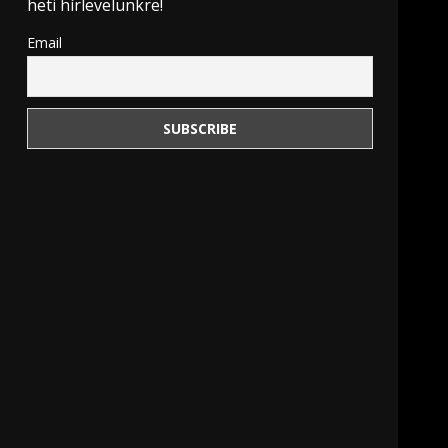
heti hírlevelünkre!
Email