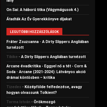
lány
On Sai: A ​háború titka (Vágymágusok 4.)
Átadták Az Év Gyerekkönyve díjakat
LEGUTÓBBI HOZZÁSZÓLÁSOK
Fráter Zsuzsanna
-
A Dirty Slippers Angliában
turnézott
Tibike
-
A Dirty Slippers Angliában turnézott
Arcane évadkritika - Eggyel nő a tét - Corn &
Soda
-
Arcane (2021-2024): Látványos akció
drámai köntösben – kritika
Tizedes
-
Középfölde felfedezése, avagy
hogyan olvassunk Tolkient?
Torma István
-
Örökmozgó