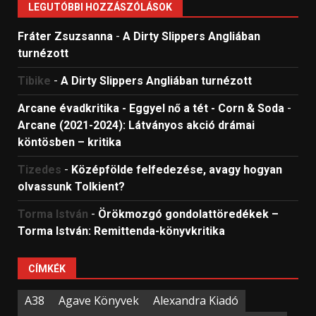
LEGUTÓBBI HOZZÁSZÓLÁSOK
Fráter Zsuzsanna
-
A Dirty Slippers Angliában
turnézott
Tibike
-
A Dirty Slippers Angliában turnézott
Arcane évadkritika - Eggyel nő a tét - Corn & Soda
-
Arcane (2021-2024): Látványos akció drámai
köntösben – kritika
Tizedes
-
Középfölde felfedezése, avagy hogyan
olvassunk Tolkient?
Torma István
-
Örökmozgó gondolattöredékek –
Torma István: Remittenda-könyvkritika
CÍMKÉK
A38
Agave Könyvek
Alexandra Kiadó