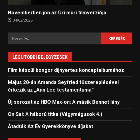
Novemberben jön az Úri muri filmverziója
04/02/2026
Keresés:
LEGUTÓBBI BEJEGYZÉSEK
Film készül bongor díjnyertes konceptalbumához
Május 20-án Amanda Seyfried főszereplésével
érkezik az „Ann Lee testamentuma”
Új sorozat az HBO Max-on: A másik Bennet lány
On Sai: A ​háború titka (Vágymágusok 4.)
Átadták Az Év Gyerekkönyve díjakat