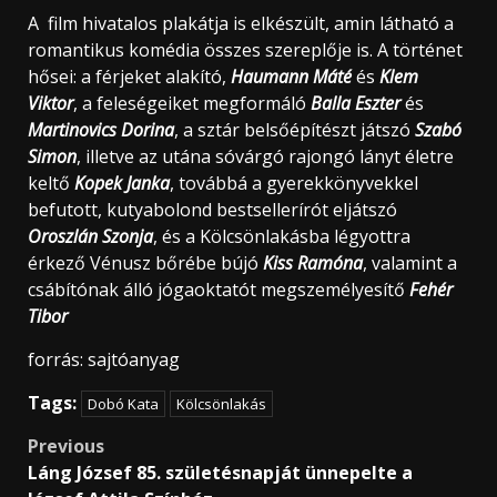
A film hivatalos plakátja is elkészült, amin látható a
romantikus komédia összes szereplője is. A történet
hősei: a férjeket alakító,
Haumann Máté
és
Klem
Viktor
, a feleségeiket megformáló
Balla Eszter
és
Martinovics Dorina
, a sztár belsőépítészt játszó
Szabó
Simon
, illetve az utána sóvárgó rajongó lányt életre
keltő
Kopek Janka
, továbbá a gyerekkönyvekkel
befutott, kutyabolond bestsellerírót eljátszó
Oroszlán Szonja
, és a Kölcsönlakásba légyottra
érkező Vénusz bőrébe bújó
Kiss Ramóna
, valamint a
csábítónak álló jógaoktatót megszemélyesítő
Fehér
Tibor
forrás: sajtóanyag
Tags:
Dobó Kata
Kölcsönlakás
Post
Previous
Láng József 85. születésnapját ünnepelte a
navigation