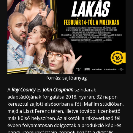
forrás: sajtóanyag
A
Ray Cooney
és
John Chapman
színdarab
adaptációjának forgatása 2018. nyarán, 32 napon
keresztül zajlott elsősorban a fóti Mafilm stúdióban,
majd a Liszt Ferenc téren, illetve további tizenkettő
más külső helyszínen. Az alkotók a rákövetkező fél
évben folyamatosan dolgoztak a produkció képi-és
hangi utómunkálatain, többek között a digitális