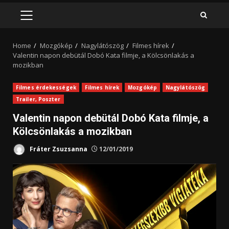
PRIMARY
MENU
Home
Mozgókép
Nagylátószög
Filmes hírek
Valentin napon debütál Dobó Kata filmje, a Kölcsönlakás a
mozikban
Filmes érdekességek
Filmes hírek
Mozgókép
Nagylátószög
Trailer, Poszter
Valentin napon debütál Dobó Kata filmje, a
Kölcsönlakás a mozikban
Fráter Zsuzsanna
12/01/2019