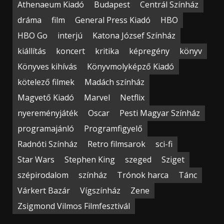
Athenaeum Kiadó
Budapest
Centrál Színház
dráma
film
General Press Kiadó
HBO
HBO Go
interjú
Katona József Színház
kiállítás
koncert
kritika
képregény
könyv
Könyves kihívás
Könyvmolyképző Kiadó
kötelező filmek
Madách színház
Magvető Kiadó
Marvel
Netflix
nyereményjáték
Oscar
Pesti Magyar Színház
programajánló
Programfigyelő
Radnóti Színház
Retro filmsarok
sci-fi
Star Wars
Stephen King
szeged
Sziget
szépirodalom
színház
Trónok harca
Tánc
Várkert Bazár
Vígszínház
Zene
Zsigmond Vilmos Filmfesztivál