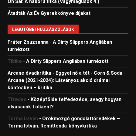
On Sai: A ​háború titka (Vágymágusok 4.)
Átadták Az Év Gyerekkönyve díjakat
LEGUTÓBBI HOZZÁSZÓLÁSOK
Fráter Zsuzsanna
-
A Dirty Slippers Angliában
turnézott
Tibike
-
A Dirty Slippers Angliában turnézott
Arcane évadkritika - Eggyel nő a tét - Corn & Soda
-
Arcane (2021-2024): Látványos akció drámai
köntösben – kritika
Tizedes
-
Középfölde felfedezése, avagy hogyan
olvassunk Tolkient?
Torma István
-
Örökmozgó gondolattöredékek –
Torma István: Remittenda-könyvkritika