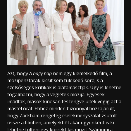
Azt
,
hogy
A nagy nap
nem egy kiemelkedő film, a
mozipénztárak kicsit sem tülekedő sora, s a
szélsőséges kritikák is alátámasztják. Úgy is lehetne
fogalmazni, hogy a végletek mozija. Egyesek
imádták, mások kínosan feszengve ülték végig azt a
másfél órát. Ehhez minden bizonnyal hozzájárult,
hogy Zackham rengeteg cselekményszálat zsúfolt
össze a filmben, amelyekből akár egyenként is ki
lehetne tölteni egy korrekt kis mozit. Számomra