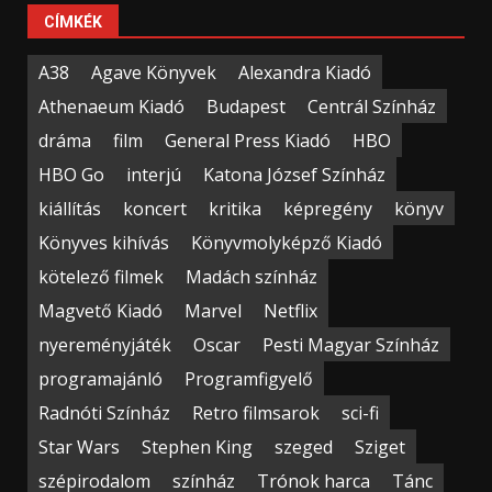
CÍMKÉK
A38
Agave Könyvek
Alexandra Kiadó
Athenaeum Kiadó
Budapest
Centrál Színház
dráma
film
General Press Kiadó
HBO
HBO Go
interjú
Katona József Színház
kiállítás
koncert
kritika
képregény
könyv
Könyves kihívás
Könyvmolyképző Kiadó
kötelező filmek
Madách színház
Magvető Kiadó
Marvel
Netflix
nyereményjáték
Oscar
Pesti Magyar Színház
programajánló
Programfigyelő
Radnóti Színház
Retro filmsarok
sci-fi
Star Wars
Stephen King
szeged
Sziget
szépirodalom
színház
Trónok harca
Tánc