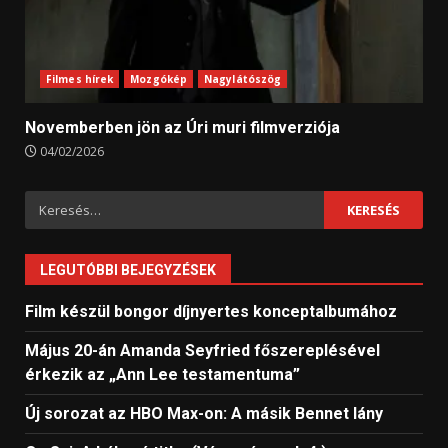
Filmes hírek
Mozgókép
Nagylátószög
Novemberben jön az Úri muri filmverziója
04/02/2026
Keresés:
LEGUTÓBBI BEJEGYZÉSEK
Film készül bongor díjnyertes konceptalbumához
Május 20-án Amanda Seyfried főszereplésével
érkezik az „Ann Lee testamentuma”
Új sorozat az HBO Max-on: A másik Bennet lány