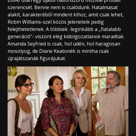
2004)
után egy újabb hasonszőrű mozival próbált
szerencsét. Benne nem is csalódunk. Hatalmasat
alakít, karakteréből mindent kihoz, amit csak lehet,
Robin Williams-szel közös jeleneteik pedig
felejthetetlenek. A többiek -leginkább a „fiatalabb
generáció”- viszont elég kidolgozatlanok maradtak.
Amanda Seyfried is csak, hol üdén, hol haragosan
mosolyog, de Diane Keatonék is mintha csak
újrajátszanák figurájukat.