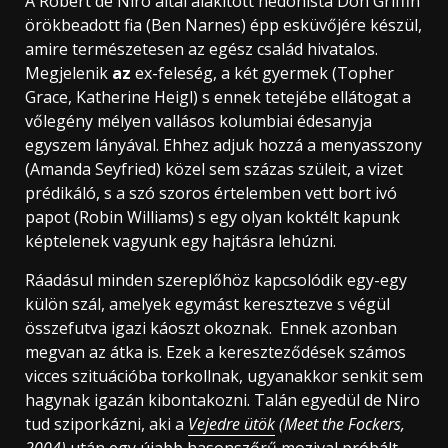
A Robert de Niro által alakított hedonista Don Griffin
örökbeadott fia (Ben Narnes) épp esküvőjére készül,
amire természetesen az egész
család hivatalos.
Megjelenik
az
ex-feleség, a két gyermek (Topher
Grace, Katherine Heigl) s ennek tetejébe ellátogat a
vőlegény mélyen vallásos kolumbiai édesanyja
egyszem lányával. Ehhez adjuk hozzá a menyasszony
(Amanda Seyfried) közel sem százas szüleit, a vizet
prédikáló, s a
szó szoros értelemben vett bort ivó
papot (Robin Williams) s egy olyan koktélt kapunk
képtelenek vagyunk egy hajtásra lehúzni.
Ráadásul minden szereplőhöz kapcsolódik egy-egy
külön szál, amelyek egymást keresztezve s végül
összefutva igazi káoszt okoznak. Ennek azonban
megvan az átka is. Ezek a kereszteződések számos
vicces szituációba torkollnak, ugyanakkor senkit sem
hagynak igazán kibontakozni. Talán egyedül de Niro
tud sziporkázni, aki a
Vejedre ütök
(Meet the Fockers,