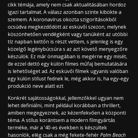
cikk témája, amely nem csak aktualitásában hordoz
igazi tartalmat. A válasz azonban szinte kibökte a
szemem. A koronavírus okozta szigorításokból
ocsúdva megkezdődött az esküvői szezon, melynek
köszönhetően vendégként vagy tanúként az utóbbi
tíz napban kettőn is részt vettem, s jelenleg is egy
közelgő legénybúcsúra s az azt követő menyegzőre
készülök. Ez már önmagában is megérne egy misét,
de ezzel dettó egy külön filmes műfaj bemutatására
is lehetőséget ad. Az esküvői filmek ugyanis valóban
egy külön stílust fednek le, még akkor is, ha egy-egy
produkció neve alatt ezt
Konkrét sajátosságokkal, jellemzőkkel ugyan nem
lehet definiálni, mint például korábban a thrillert,
amiben megegyeznek, az kézenfekvően a központi
téma. A stílus korántsem a modern filmgyártás
terméke, már a ’40-es években is készültek
hasonlók, elég csak a még fekete-fehér
Palm Beach