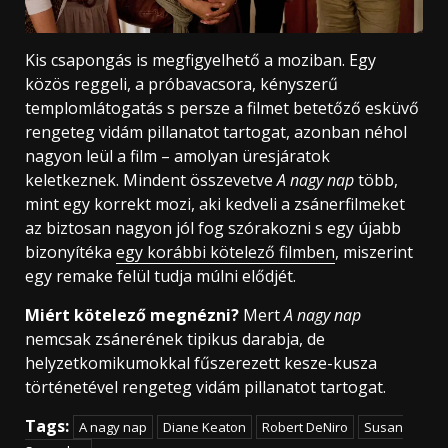
Kis csapongás is megfigyelhető a moziban. Egy
közös reggeli, a próbavacsora, kényszerű
templomlátogatás s persze a filmet betetőző esküvő
rengeteg vidám pillanatot tartogat, azonban néhol
nagyon leül a film – amolyan üresjáratok
keletkeznek. Mindent összevetve
A nagy nap
több,
mint egy korrekt mozi, aki kedveli a zsánerfilmeket
az biztosan nagyon jól fog szórakozni s egy újabb
bizonyítéka
egy korábbi kötelező filmben
, miszerint
egy remake felül tudja múlni elődjét.
Miért kötelező megnézni?
Mert
A nagy nap
nemcsak zsánerének tipikus darabja, de
helyzetkomikumokkal fűszerezett kesze-kusza
történetével rengeteg vidám pillanatot tartogat.
Tags:
A nagy nap
Diane Keaton
Robert DeNiro
Susan