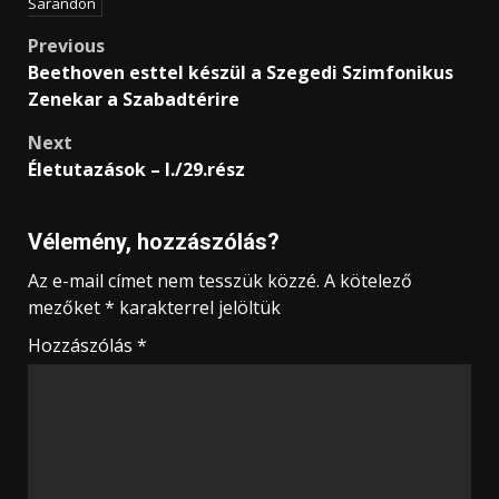
Sarandon
Post
Previous
Beethoven esttel készül a Szegedi Szimfonikus
navigation
Zenekar a Szabadtérire
Next
Életutazások – I./29.rész
Vélemény, hozzászólás?
Az e-mail címet nem tesszük közzé.
A kötelező
mezőket
*
karakterrel jelöltük
Hozzászólás
*