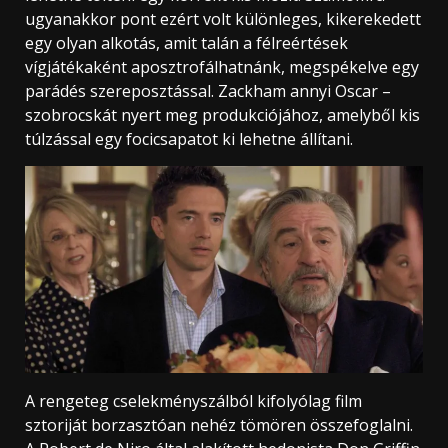
ugyanakkor pont ezért volt különleges, kikerekedett
egy olyan alkotás, amit talán a félreértések
vígjátékaként aposztrofálhatnánk, megspékelve egy
parádés szereposztással. Zackham annyi Oscar –
szobrocskát nyert meg produkciójához, amelyből kis
túlzással egy focicsapatot ki lehetne állítani.
A rengeteg cselekményszálból kifolyólag film
sztoriját borzasztóan nehéz tömören összefoglalni.