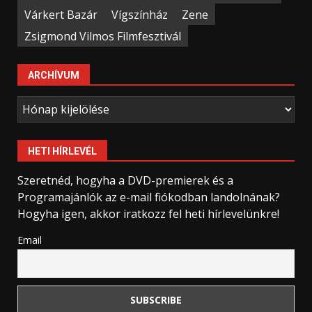
Várkert Bazár
Vígszínház
Zene
Zsigmond Vilmos Filmfesztivál
ARCHÍVUM
Archívum
HETI HÍRLEVÉL
Szeretnéd, hogyha a DVD-premierek és a
Programajánlók az e-mail fiókodban landolnának?
Hogyha igen, akkor iratkozz fel heti hírlevelünkre!
Email