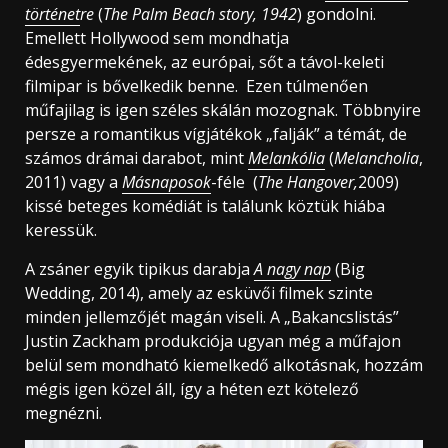
történet
re
(
The Palm Beach story, 1942
) gondolni.
Emellett Hollywood sem mondhatja
édesgyermekének, az európai, sőt a távol-keleti
filmipar is bővelkedik benne. Ezen túlmenően
műfajilag is igen széles skálán mozognak. Többnyire
persze a romantikus vígjátékok „falják” a témát, de
számos drámai darabot, mint
Melankólia
(
Melancholia
,
2011) vagy a
Másnaposok
-féle (
The Hangover,
2009)
kissé beteges komédiát is találunk köztük hiába
keressük.
A zsáner egyik tipikus darabja
A nagy nap
(Big
Wedding, 2014), amely az esküvői filmek szinte
minden jellemzőjét magán viseli. A „Bakancslistás”
Justin Zackham produkciója ugyan még a műfajon
belül sem mondható kiemelkedő alkotásnak, hozzám
mégis igen közel áll, így a héten ezt kötelező
megnézni.