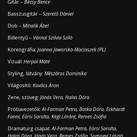
Gitár –
Bécsy Bence
Basszusgitár –
Szerető Dániel
Dob –
Mihalik Ábel
Billentyű –
Várnai Szilvia Sziló
Koreográfia:
Joanna Jaworska-Maciaszek (PL)
Vizuál:
Herpai Máté
Styling, látvány:
Mészáros Dominika
Világosító:
Kovács Áron
Zene, szöveg:
Jónás Vera, Halas Dóra
Próbavezetők:
Al-Farman Petra, Botka Dóra, Eckhardt
Fanni, Eörsi Sarolta, Kégl Lóránt, Remes Zsófia
Dramaturg csapat:
Al-Farman Petra, Eörsi Sarolta,
Halas Dóra, Jónás Vera, Remes Zsófia, Somogyi László