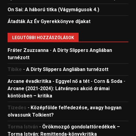
On Sai: A ​háború titka (Vágymágusok 4.)
Átadták Az Év Gyerekkönyve díjakat
LEGUTÓBBI HOZZÁSZÓLÁSOK
Fráter Zsuzsanna
-
A Dirty Slippers Angliában
turnézott
Tibike
-
A Dirty Slippers Angliában turnézott
Arcane évadkritika - Eggyel nő a tét - Corn & Soda
-
Arcane (2021-2024): Látványos akció drámai
köntösben – kritika
Tizedes
-
Középfölde felfedezése, avagy hogyan
olvassunk Tolkient?
Torma István
-
Örökmozgó gondolattöredékek –
Torma István: Remittenda-könyvkritika