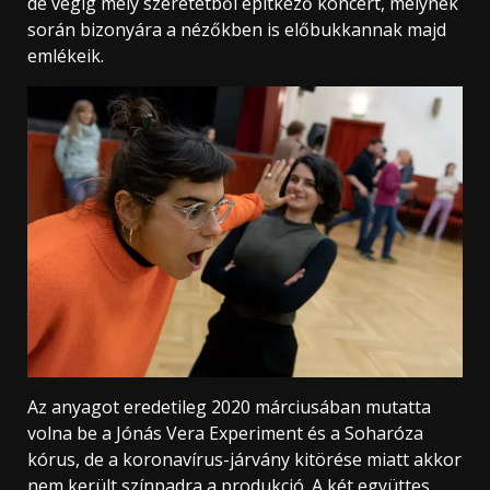
de végig mély szeretetből építkező koncert, melynek
során bizonyára a nézőkben is előbukkannak majd
emlékeik.
Az anyagot eredetileg 2020 márciusában mutatta
volna be a Jónás Vera Experiment és a Soharóza
kórus, de a koronavírus-járvány kitörése miatt akkor
nem került színpadra a produkció. A két együttes