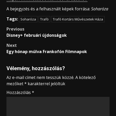
A bejegyzés és a felhasznált képek forrása:
Soharóza
Tags:
Soharóza
Trafó
Trafó Kortárs Művészetek Háza
Post
Previous
Disney+ februári újdonságok
navigation
Next
Egy hónap múlva Frankofón Filmnapok
Vélemény, hozzászólás?
Az e-mail címet nem tesszük közzé.
A kötelező
mezőket
*
karakterrel jelöltük
Hozzászólás
*