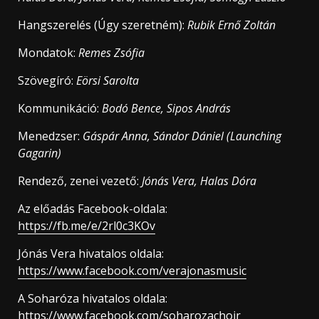
Hangszerelés (Úgy szeretném):
Rubik Ernő Zoltán
Mondatok:
Remes Zsófia
Szövegíró:
Eörsi Sarolta
Kommunikáció:
Bodó Bence, Sipos András
Menedzser:
Gáspár Anna, Sándor Dániel (Launching
Gagarin)
Rendező, zenei vezető:
Jónás Vera, Halas Dóra
Az előadás Facebook-oldala:
https://fb.me/e/2rl0c3KOv
Jónás Vera hivatalos oldala:
https://www.facebook.com/verajonasmusic
A Soharóza hivatalos oldala:
https://www.facebook.com/soharozachoir