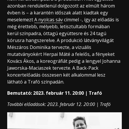
azonban rendületlenül dolgozott az elmúlt három
évben is – a karantén időszak alatt kiadtak egy
meselemezt
A nyolcas sáv
címmel -, így az előadás is
még érettebb, mélyebb, letisztultabb formában
kerül színpadra, öttagú együttesre és 24 tagú
kórusra hangszerelve. A produkció látványvilágát
Mészáros Dominika tervezte, a vizuális
mutatványokért Herpai Máté a felelős, a fényeket
Kovács Ákos, a koreográfiát pedig a lengyel Johanna
Jaworska-Maciaszek tervezte. A Back-Pack
koncertelőadás összesen két alkalommal lesz
látható a Trafó színpadán.
Bemutató: 2023. február 11. 20:00 | Trafó
További előadások: 2023. február 12. 20:00 | Trafó