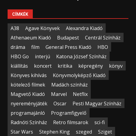
CÍMKÉK
A38
Agave Könyvek
Alexandra Kiadó
Athenaeum Kiadó
Budapest
Centrál Színház
dráma
film
General Press Kiadó
HBO
HBO Go
interjú
Katona József Színház
kiállítás
koncert
kritika
képregény
könyv
Könyves kihívás
Könyvmolyképző Kiadó
kötelező filmek
Madách színház
Magvető Kiadó
Marvel
Netflix
nyereményjáték
Oscar
Pesti Magyar Színház
programajánló
Programfigyelő
Radnóti Színház
Retro filmsarok
sci-fi
Star Wars
Stephen King
szeged
Sziget