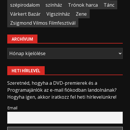
szépirodalom
színház
Trónok harca
Tánc
Várkert Bazár
Vígszínház
Zene
Zsigmond Vilmos Filmfesztivál
ARCHÍVUM
Archívum
HETI HÍRLEVÉL
Szeretnéd, hogyha a DVD-premierek és a
Programajánlók az e-mail fiókodban landolnának?
Hogyha igen, akkor iratkozz fel heti hírlevelünkre!
Email