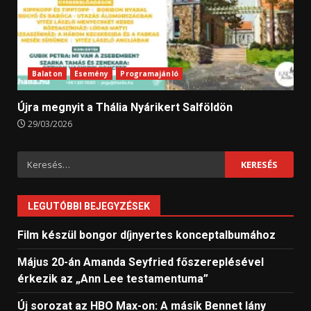
Balaton
Esemény
Programajánló
Újra megnyit a Thália Nyárikert Salföldön
29/03/2026
Keresés:
LEGUTÓBBI BEJEGYZÉSEK
Film készül bongor díjnyertes konceptalbumához
Május 20-án Amanda Seyfried főszereplésével
érkezik az „Ann Lee testamentuma”
Új sorozat az HBO Max-on: A másik Bennet lány