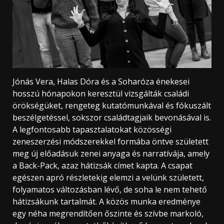
Jónás Vera, Halas Dóra és a Soharóza énekesei
hosszú hónapokon keresztül vizsgálták családi
örökségüket, rengeteg kutatómunkával és fókuszált
beszélgetéssel, sokszor családtagjaik bevonásával is.
A legfontosabb tapasztalatokat közösségi
zeneszerzési módszerekkel formába öntve született
meg új előadásuk zenei anyaga és narratívája, amely
a Back-Pack, azaz hátizsák címet kapta. A csapat
egészen apró részletekig elemzi a velünk született,
folyamatos változásban lévő, de soha le nem tehető
hátizsákunk tartalmát. A közös munka eredménye
egy néha megrendítően őszinte és szívbe markoló,