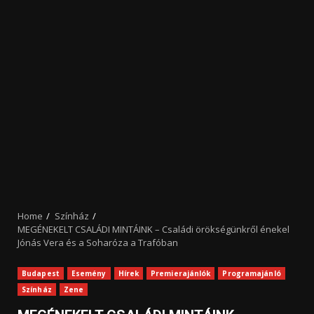
Home
Színház
MEGÉNEKELT CSALÁDI MINTÁINK – Családi örökségünkről énekel
Jónás Vera és a Soharóza a Trafóban
Budapest
Esemény
Hírek
Premierajánlók
Programajánló
Színház
Zene