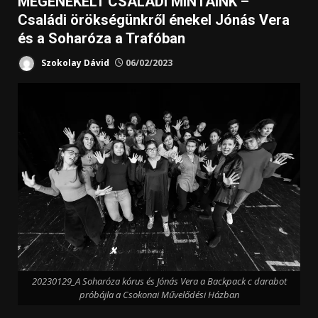
MEGÉNEKELT CSALÁDI MINTÁINK –
Családi örökségünkről énekel Jónás Vera
és a Soharóza a Trafóban
Szokolay Dávid
06/02/2023
20230129_A Soharóza kórus és Jónás Vera a Backpack c darabot
próbájla a Csokonai Művelődési Házban