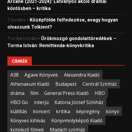
Arcane (2021-2024): Látványos akció drámai
köntösben – kritika
Tizedes
-
Középfölde felfedezése, avagy hogyan
olvassunk Tolkient?
Torma István
-
Örökmozgó gondolattöredékek –
Torma István: Remittenda-könyvkritika
CÍMKÉK
A38
Agave Könyvek
Alexandra Kiadó
Athenaeum Kiadó
Budapest
Centrál Színház
dráma
film
General Press Kiadó
HBO
HBO Go
interjú
Katona József Színház
kiállítás
koncert
kritika
képregény
könyv
Könyves kihívás
Könyvmolyképző Kiadó
kötelező filmek
Madách színház