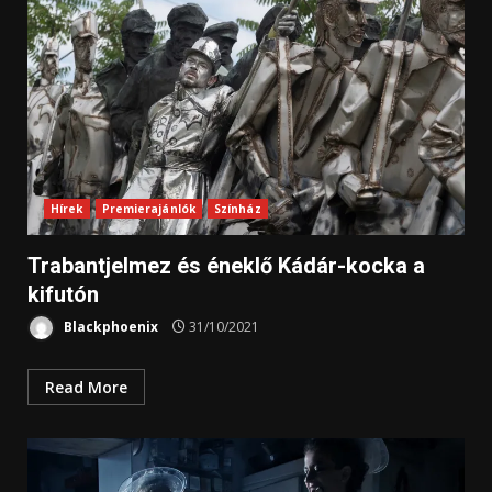
Hírek
Premierajánlók
Színház
Trabantjelmez és éneklő Kádár-kocka a
kifutón
Blackphoenix
31/10/2021
Read More