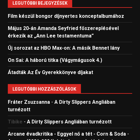
LEGUTÓBBI BEJEGYZÉSEK
Film készül bongor díjnyertes konceptalbumához
Május 20-án Amanda Seyfried főszereplésével
érkezik az „Ann Lee testamentuma”
Új sorozat az HBO Max-on: A másik Bennet lány
On Sai: A ​háború titka (Vágymágusok 4.)
Átadták Az Év Gyerekkönyve díjakat
LEGUTÓBBI HOZZÁSZÓLÁSOK
Fráter Zsuzsanna
-
A Dirty Slippers Angliában
turnézott
Tibike
-
A Dirty Slippers Angliában turnézott
Arcane évadkritika - Eggyel nő a tét - Corn & Soda
-