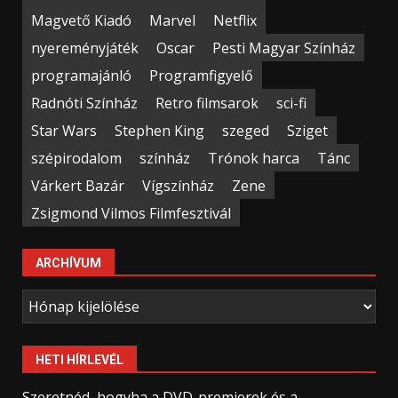
Magvető Kiadó
Marvel
Netflix
nyereményjáték
Oscar
Pesti Magyar Színház
programajánló
Programfigyelő
Radnóti Színház
Retro filmsarok
sci-fi
Star Wars
Stephen King
szeged
Sziget
szépirodalom
színház
Trónok harca
Tánc
Várkert Bazár
Vígszínház
Zene
Zsigmond Vilmos Filmfesztivál
ARCHÍVUM
Archívum
HETI HÍRLEVÉL
Szeretnéd, hogyha a DVD-premierek és a