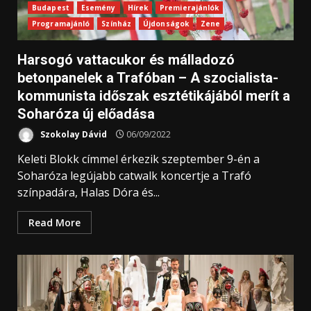
Budapest
Esemény
Hírek
Premierajánlók
Programajánló
Színház
Újdonságok
Zene
Harsogó vattacukor és málladozó
betonpanelek a Trafóban – A szocialista-
kommunista időszak esztétikájából merít a
Soharóza új előadása
Szokolay Dávid
06/09/2022
Keleti Blokk címmel érkezik szeptember 9-én a
Soharóza legújabb catwalk koncertje a Trafó
színpadára, Halas Dóra és...
Read More