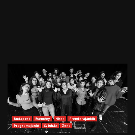
Budapest
Esemény
Hírek
Premierajánlók
Programajánló
Színház
Zene