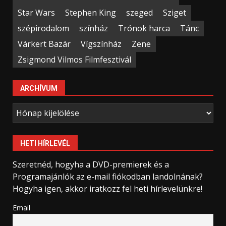
Star Wars
Stephen King
szeged
Sziget
szépirodalom
színház
Trónok harca
Tánc
Várkert Bazár
Vígszínház
Zene
Zsigmond Vilmos Filmfesztivál
ARCHÍVUM
Archívum
HETI HÍRLEVÉL
Szeretnéd, hogyha a DVD-premierek és a
Programajánlók az e-mail fiókodban landolnának?
Hogyha igen, akkor iratkozz fel heti hírlevelünkre!
Email