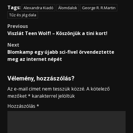
Tags:
Alexandra Kiadó
Álomdalok
George R. R.Martin
Tűz és jég dala
Post
Previous
Viszlát Teen Wolf! – Köszönjük a tini kort!
navigation
Next
Blomkamp egy újabb sci-fivel örvendeztette
meg az internet népét
Vélemény, hozzászólás?
Az e-mail címet nem tesszük közzé.
A kötelező
mezőket
*
karakterrel jelöltük
Hozzászólás
*