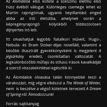
Az
Álomdalok
első kötete a sokszínű életmű első
húsz évéből válogat. Különleges csemege lehet ez
Martin rajongóinak, ugyanis bepillantást enged
abba az írói életútba, amelynek során a
képregényrajongó kölyökből többszörösen
díjnyertes író lett.
Itt olvashatjuk legjobb fiatalkori műveit, Hugo-,
Nebula- és Bram Stoker-díjas novelláit, valamint a
később illusztrált gyerekkönyvként is megjelent
A
jégsárkány
eredeti, csonkítatlan változatát. A
legkülönbözőbb műfajú és stílusú írások kavalkádját
a szerző visszatekintései egészítik ki.
Az Álomdalok olvasása talán könnyebbé teszi a
várakozást, míg végre elkészül a
The Winds of Winter,
nem is beszélve a végső kötetnek tervezett
A Dream
of Spring-ről.
Álmodozzunk!
Forrás: sajtóanyag