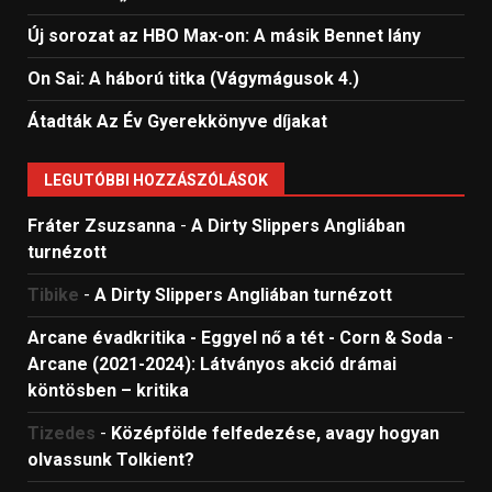
Új sorozat az HBO Max-on: A másik Bennet lány
On Sai: A ​háború titka (Vágymágusok 4.)
Átadták Az Év Gyerekkönyve díjakat
LEGUTÓBBI HOZZÁSZÓLÁSOK
Fráter Zsuzsanna
-
A Dirty Slippers Angliában
turnézott
Tibike
-
A Dirty Slippers Angliában turnézott
Arcane évadkritika - Eggyel nő a tét - Corn & Soda
-
Arcane (2021-2024): Látványos akció drámai
köntösben – kritika
Tizedes
-
Középfölde felfedezése, avagy hogyan
olvassunk Tolkient?