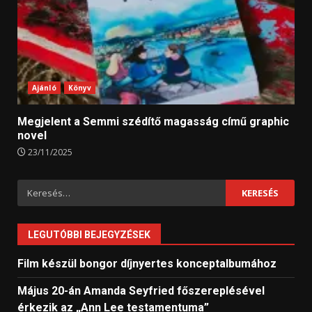
Ajánló
Könyv
Megjelent a Semmi szédítő magasság című graphic
novel
23/11/2025
Keresés:
LEGUTÓBBI BEJEGYZÉSEK
Film készül bongor díjnyertes konceptalbumához
Május 20-án Amanda Seyfried főszereplésével
érkezik az „Ann Lee testamentuma”