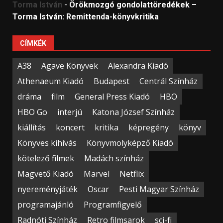
Torma István
-
Örökmozgó gondolattöredékek –
Torma István: Remittenda-könyvkritika
CÍMKÉK
A38
Agave Könyvek
Alexandra Kiadó
Athenaeum Kiadó
Budapest
Centrál Színház
dráma
film
General Press Kiadó
HBO
HBO Go
interjú
Katona József Színház
kiállítás
koncert
kritika
képregény
könyv
Könyves kihívás
Könyvmolyképző Kiadó
kötelező filmek
Madách színház
Magvető Kiadó
Marvel
Netflix
nyereményjáték
Oscar
Pesti Magyar Színház
programajánló
Programfigyelő
Radnóti Színház
Retro filmsarok
sci-fi