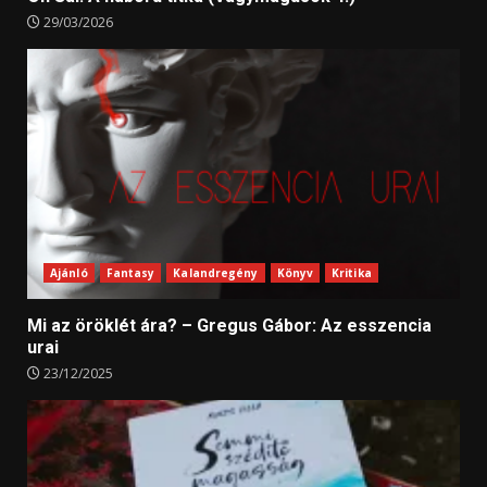
29/03/2026
Ajánló
Fantasy
Kalandregény
Könyv
Kritika
Mi az öröklét ára? – Gregus Gábor: Az esszencia
urai
23/12/2025