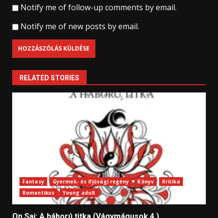
Notify me of follow-up comments by email.
Notify me of new posts by email.
RELATED STORIES
Fantasy
Gyermek- és ifjúsági regény
Könyv
Kritika
Romantikus
Young adult
On Sai: A ​háború titka (Vágymágusok 4.)