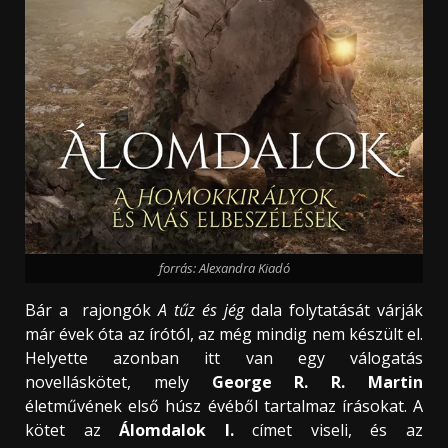
forrás: Alexandra Kiadó
Bár a rajongók
A tűz és jég
dala folytatását várják
már évek óta az írótól, az még mindig nem készült el.
Helyette azonban itt van egy válogatás
novelláskötet, mely
George R. R. Martin
életművének első húsz évéből tartalmaz írásokat. A
kötet az
Álomdalok I.
címet viseli, és az