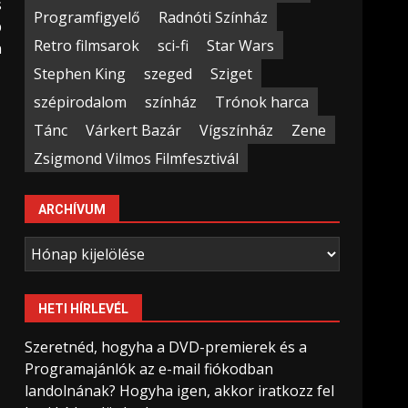
s
Programfigyelő
Radnóti Színház
b
Retro filmsarok
sci-fi
Star Wars
n
Stephen King
szeged
Sziget
szépirodalom
színház
Trónok harca
Tánc
Várkert Bazár
Vígszínház
Zene
Zsigmond Vilmos Filmfesztivál
ARCHÍVUM
Archívum
HETI HÍRLEVÉL
Szeretnéd, hogyha a DVD-premierek és a
Programajánlók az e-mail fiókodban
landolnának? Hogyha igen, akkor iratkozz fel