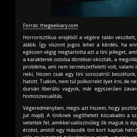
Forrás: thegeekiary.com
Horrorisztikus erejéből a végére talán veszítet
alább. Így viszont jogos lehet a kérdés, ha en
egészen végig megtartotta azt a tini jelleget, am
a karakterek ostoba döntései okozták, a megoldá
probléma, ami nem természetfeletti volt, valami 
neki, hiszen csak egy tini sorozatról beszélün
hatott. Tudom, nem túl polkorrekt ilyet írni, de n
durván liberális vagyok, már egyszerűen zava
homoszexualitás.
Végeredményben, mégis azt hiszem, hogy pozitív
jut majd). A tiniknek segíthetett kiszakadni 
vetettek fel, amikkel valószínűleg ők maguk is é
érzést, amitől egy második tini kort kaptak hétr