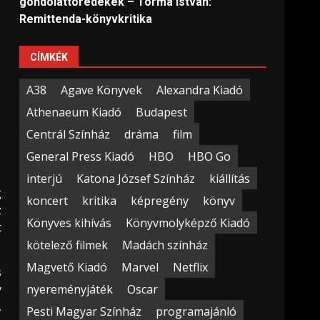
gondolattöredékek – Torma István:
Remittenda-könyvkritika
CÍMKÉK
A38
Agave Könyvek
Alexandra Kiadó
Athenaeum Kiadó
Budapest
Centrál Színház
dráma
film
General Press Kiadó
HBO
HBO Go
interjú
Katona József Színház
kiállítás
g
koncert
kritika
képregény
könyv
z
Könyves kihívás
Könyvmolyképző Kiadó
t
kötelező filmek
Madách színház
Magvető Kiadó
Marvel
Netflix
s
nyereményjáték
Oscar
y
,
Pesti Magyar Színház
programajánló