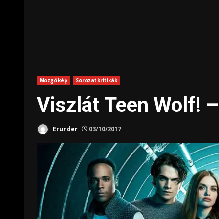
Mozgókép
Sorozatkritikák
Viszlát Teen Wolf! –
Erunder
03/10/2017