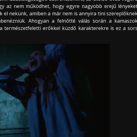
hogy az nem működhet, hogy egyre nagyobb erejű lényeke
 el nekünk, amiben a már nem is annyira tini szereplőkne
embenézniük. Ahogyan a felnőtté válás során a kamaszo
természetfeletti erőkkel küzdő karakterekre is ez a sor