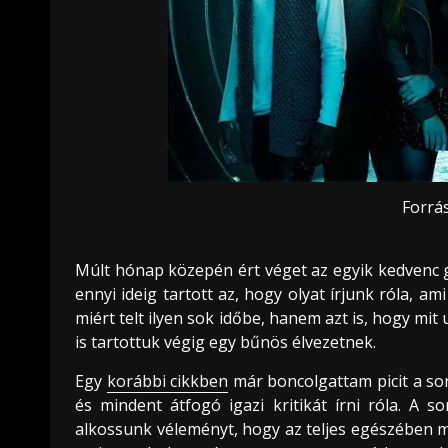
Forrá
Múlt hónap közepén ért véget az egyik kedvenc gu
ennyi ideig tartott az, hogy olyat írjunk róla, a
miért telt ilyen sok időbe, hanem azt is, hogy mit
is tartottuk végig egy bűnös élvezetnek.
Egy
korábbi cikkben
már boncolgattam picit a soro
és mindent átfogó igazi kritikát írni róla. A 
alkossunk véleményt, hogy az teljes egészében me