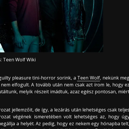
s: Teen Wolf Wiki
ilty pleasure tini-horror sorink, a
Teen Wolf
, nekünk me
mi nem elfogult. A tovább után nem csak azt írom le, hogy e
 utáltunk, melyik részeit imádtuk, azaz egész pontosan, miér
zat jellemzőit, de így, a lezárás után lehetséges csak telje
sorozat végének ismeretében volt lehetséges az, hogy úg
gállja a helyét. Az pedig, hogy ez nekem egy hónapba telt