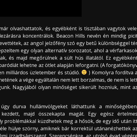
már olvashattatok, és egyébként is tisztában vagytok vele
lezárásra koncentrálok. Beacon Hills nevén én mindig pici
evettétek, az angol jelzőfény szó egy betű különbséggel té
pzeltem egy olyan alternatív sorozatot, ahol a vérfarkaso
, és majd megőrülnek a sült hús illatától. Ez egyébkén
 paródiát lehetne az ötlet alapján leforgatni. (A forgatóköny
n milliárdos üzletember és stúdió.
) Komolyra fordítva 
énetének a vége egyáltalán nem lett borzalmas, de nem is let
unk. Nagyjából olyan minőséget sikerült hozniuk, mint a
úgy durva hullámvölgyeket láthattunk a minőségében
 kezdett, majd összekapta magát. Egy egész értelme
 problémákkal küzdhetek meg a hősök, de egy idő után it
enféle hülye szörny, amiknek bár korrektül utánanézhettek a
némi izzadtságszagot. Szerencsénkre, az utolsó évad végér