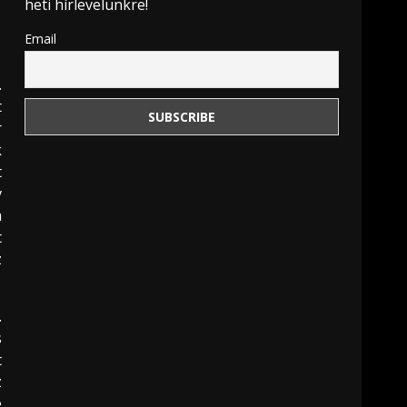
heti hírlevelünkre!
Email
.
t
r
k
t
v
a
t
z
.
s
t
z
e