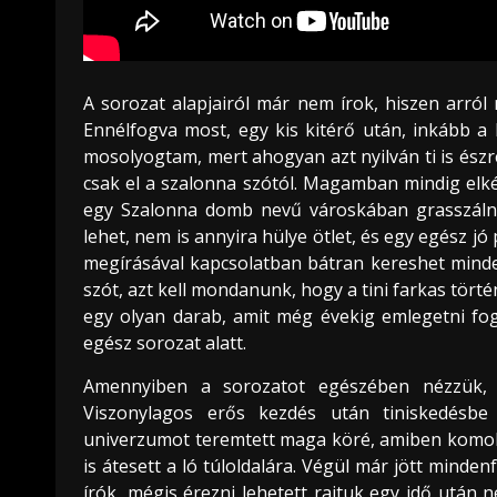
A sorozat alapjairól már nem írok, hiszen arról 
Ennélfogva most, egy kis kitérő után, inkább a 
mosolyogtam, mert ahogyan azt nyilván ti is észr
csak el a szalonna szótól. Magamban mindig elké
egy Szalonna domb nevű városkában grasszálnak
lehet, nem is annyira hülye ötlet, és egy egész jó
megírásával kapcsolatban bátran kereshet minde
szót, azt kell mondanunk, hogy a tini farkas tört
egy olyan darab, amit még évekig emlegetni fog
egész sorozat alatt.
Amennyiben a sorozatot egészében nézzük, 
Viszonylagos erős kezdés után tiniskedésbe
univerzumot teremtett maga köré, amiben komoly
is átesett a ló túloldalára. Végül már jött mind
írók, mégis érezni lehetett rajtuk egy idő után 