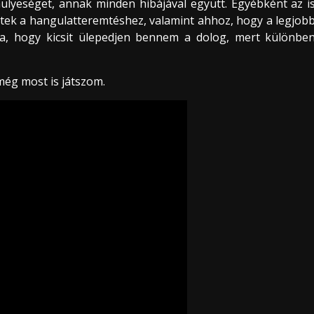
hülyeséget, annak minden hibájával együtt. Egyébként az i
ttek a hangulatteremtéshez, valamint ahhoz, hogy a legjob
ra, hogy kicsit ülepedjen bennem a dolog, mert különbe
még most is játszom.