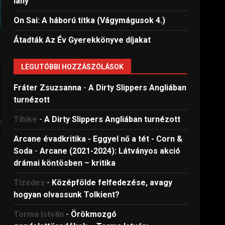
lány
On Sai: A ​háború titka (Vágymágusok 4.)
Átadták Az Év Gyerekkönyve díjakat
LEGUTÓBBI HOZZÁSZÓLÁSOK
Fráter Zsuzsanna
-
A Dirty Slippers Angliában
turnézott
Tibike
-
A Dirty Slippers Angliában turnézott
Arcane évadkritika - Eggyel nő a tét - Corn &
Soda
-
Arcane (2021-2024): Látványos akció
drámai köntösben – kritika
Tizedes
-
Középfölde felfedezése, avagy
hogyan olvassunk Tolkient?
Torma István
-
Örökmozgó