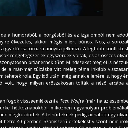
t, de a humorából, a pörgésből és az izgalomból nem adot
nyire élvezetes, akkor mégis miért bűnös. Nos, a soroza
i a gyártó csatornára annyira jellemző. A legtöbb konfliktus
sok rengetegszer ék egyszerűek voltak, és az összes olya
iszonyatosan pitiánernek tűnt. Mindezeket még el is nézzü
k, de a már-már túlzásba vitt meleg téma inkább visszása
em tehetek róla. Egy idő után, még annak ellenére is, hogy é
ró volt, hogy milyen erőszakosan tolták a néző arcába 
an fogok visszaemlékezni a
Teen Wolf
ra (már ha az eszemb
a szürke hétköznapokból, miközben ugyanolyan problémáka
ppen megküzdöttek. A felnőtteknek pedig adhatott egy olya
ől hétre 40 percben. Számszerű értékelést viszont nem íro