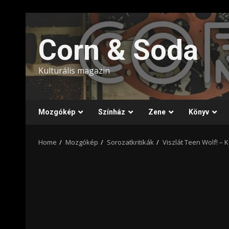
Skip
to
Corn & Soda
content
Kulturális magazin
Mozgókép
Színház
Zene
Könyv
Home
Mozgókép
Sorozatkritikák
Viszlát Teen Wolf! – K