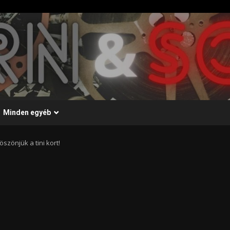
Minden egyéb
öszönjük a tini kort!