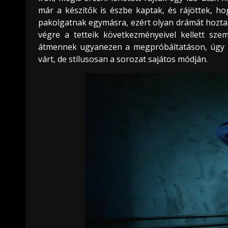
már a készítők is észbe kaptak, és rájöttek, 
pakolgatnak egymásra, ezért olyan drámát hoztak
végre a tetteik következményeivel kellett sz
átmennek ugyanezen a megpróbáltatáson, úgy a 
várt, de stílusosan a sorozat sajátos módján.