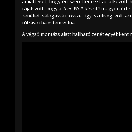
amiatt volt, hogy én szerettem ezt az átkozott 
rájátszott, hogy a
Teen Wolf
készítői nagyon érte
zenéket válogassák össze, így szükség volt ar
túlzásokba estem volna.
A végső montázs alatt hallható zenét egyébként 