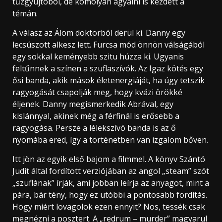
tűzgyújtóból, de komolyan agyalni is kezdett a
témán.
A válasz az Álom doktorból derül ki. Danny egy
lecsúszott alkesz lett. Furcsa mód önnön válságából
egy sokkal keményebb szitu húzza ki. Ugyanis
feltűnnek a színen a szuflaszívók. Az Igaz kötés egy
ősi banda, akik mások életenergiáját, ha úgy tetszik
ragyogását csapolják meg, hogy kvázi örökké
éljenek. Danny megismerkedik Abrával, egy
kislánnyal, akinek még a férfinál is erősebb a
ragyogása. Persze a lélekszívó banda is az ő
nyomába ered, így a történetben van izgalom bőven.
Itt jön az egyik első bajom a filmmel. A könyv Szántó
Judit által fordított verziójában az angol „steam” szót
„szuflának” írják, ami jobban leírja az anyagot, mint a
pára, bár tény, hogy ez utóbbi a pontosabb fordítás.
Hogy miért lovagolok ezen ennyit? Nos, tessék csak
megnézni a posztert. A „redrum – murder” magyarul