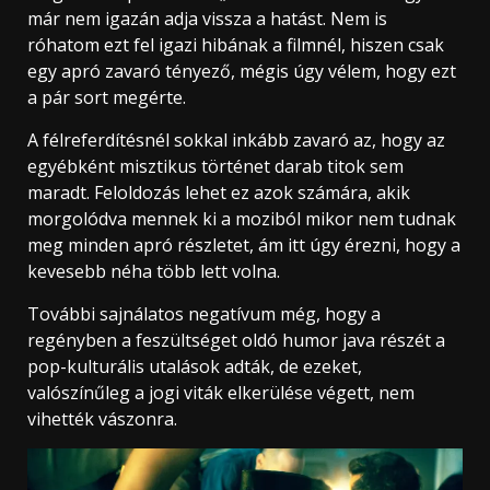
már nem igazán adja vissza a hatást. Nem is
róhatom ezt fel igazi hibának a filmnél, hiszen csak
egy apró zavaró tényező, mégis úgy vélem, hogy ezt
a pár sort megérte.
A félreferdítésnél sokkal inkább zavaró az, hogy az
egyébként misztikus történet darab titok sem
maradt. Feloldozás lehet ez azok számára, akik
morgolódva mennek ki a moziból mikor nem tudnak
meg minden apró részletet, ám itt úgy érezni, hogy a
kevesebb néha több lett volna.
További sajnálatos negatívum még, hogy a
regényben a feszültséget oldó humor java részét a
pop-kulturális utalások adták, de ezeket,
valószínűleg a jogi viták elkerülése végett, nem
vihették vászonra.