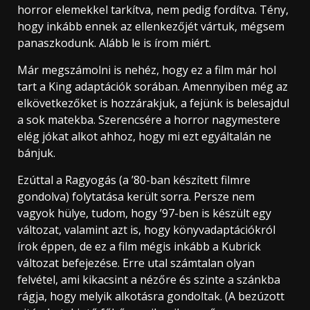
horror elemekkel tarkítva, nem pedig fordítva. Tény,
hogy inkább ennek az ellenkezőjét vártuk, mégsem
panaszkodunk. Alább le is írom miért.
Már megszámolni is nehéz, hogy ez a film már hol
tart a King adaptációk sorában. Amennyiben még az
elkövetkezőket is hozzárakjuk, a fejünk is belesajdul
a sok matekba. Szerencsére a horror nagymestere
elég jókat alkot ahhoz, hogy mi ezt egyáltalán ne
bánjuk.
Ezúttal a Ragyogás (a ’80-ban készített filmre
gondolva) folytatása került sorra. Persze nem
vagyok hülye, tudom, hogy ’97-ben is készült egy
változat, valamint azt is, hogy könyvadaptációkról
írok éppen, de ez a film mégis inkább a Kubrick
változat befejezése. Erre utal számtalan olyan
felvétel, ami kikacsint a nézőre és szinte a szánkba
rágja, hogy melyik alkotásra gondoltak. (A bezúzott