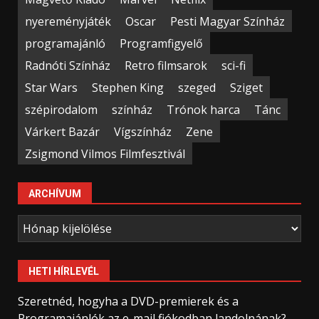
nyereményjáték
Oscar
Pesti Magyar Színház
programajánló
Programfigyelő
Radnóti Színház
Retro filmsarok
sci-fi
Star Wars
Stephen King
szeged
Sziget
szépirodalom
színház
Trónok harca
Tánc
Várkert Bazár
Vígszínház
Zene
Zsigmond Vilmos Filmfesztivál
ARCHÍVUM
Archívum
HETI HÍRLEVÉL
Szeretnéd, hogyha a DVD-premierek és a
Programajánlók az e-mail fiókodban landolnának?