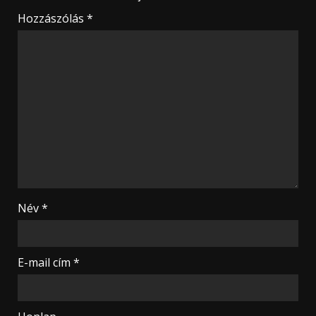
Hozzászólás
*
Név
*
E-mail cím
*