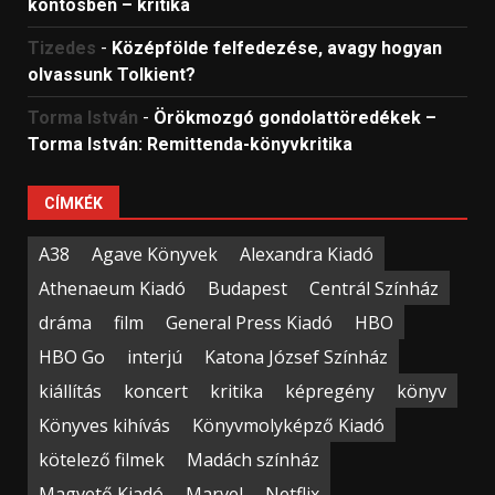
köntösben – kritika
Tizedes
-
Középfölde felfedezése, avagy hogyan
olvassunk Tolkient?
Torma István
-
Örökmozgó gondolattöredékek –
Torma István: Remittenda-könyvkritika
CÍMKÉK
A38
Agave Könyvek
Alexandra Kiadó
Athenaeum Kiadó
Budapest
Centrál Színház
dráma
film
General Press Kiadó
HBO
HBO Go
interjú
Katona József Színház
kiállítás
koncert
kritika
képregény
könyv
Könyves kihívás
Könyvmolyképző Kiadó
kötelező filmek
Madách színház
Magvető Kiadó
Marvel
Netflix