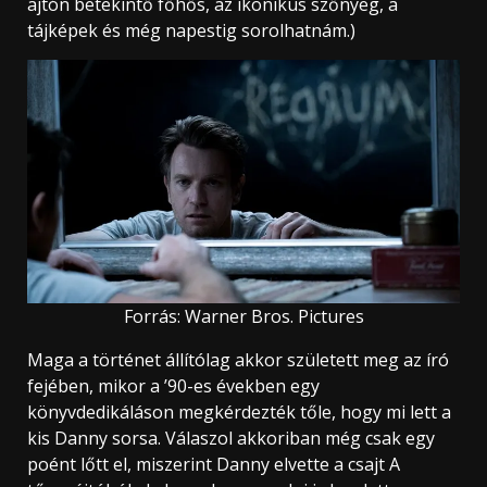
ajtón betekintő főhős, az ikonikus szőnyeg, a
tájképek és még napestig sorolhatnám.)
Forrás: Warner Bros. Pictures
Maga a történet állítólag akkor született meg az író
fejében, mikor a ’90-es években egy
könyvdedikáláson megkérdezték tőle, hogy mi lett a
kis Danny sorsa. Válaszol akkoriban még csak egy
poént lőtt el, miszerint Danny elvette a csajt A