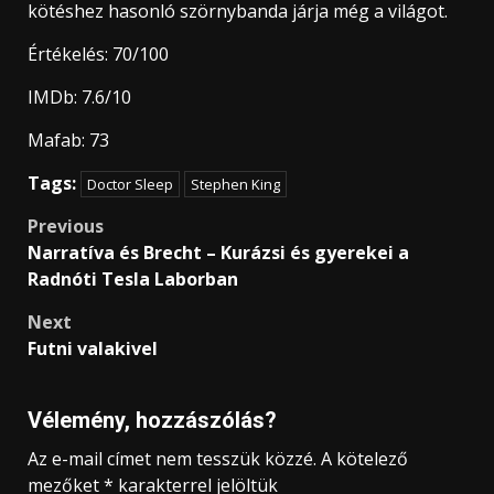
kötéshez hasonló szörnybanda járja még a világot.
Értékelés: 70/100
IMDb: 7.6/10
Mafab: 73
Tags:
Doctor Sleep
Stephen King
Post
Previous
Narratíva és Brecht – Kurázsi és gyerekei a
navigation
Radnóti Tesla Laborban
Next
Futni valakivel
Vélemény, hozzászólás?
Az e-mail címet nem tesszük közzé.
A kötelező
mezőket
*
karakterrel jelöltük