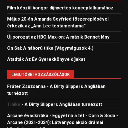
Film készül bongor díjnyertes konceptalbumához
Május 20-án Amanda Seyfried főszereplésével
érkezik az „Ann Lee testamentuma”
Új sorozat az HBO Max-on: A másik Bennet lány
On Sai: A ​háború titka (Vágymágusok 4.)
Átadták Az Év Gyerekkönyve díjakat
LEGUTÓBBI HOZZÁSZÓLÁSOK
Fráter Zsuzsanna
-
A Dirty Slippers Angliában
turnézott
Tibike
-
A Dirty Slippers Angliában turnézott
Arcane évadkritika - Eggyel nő a tét - Corn & Soda
-
Arcane (2021-2024): Látványos akció drámai