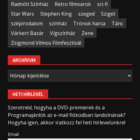
Radnóti Színház
Retro filmsarok
sci-fi
Star Wars
Stephen King
szeged
Sziget
szépirodalom
színház
Trónok harca
Tánc
Várkert Bazár
Vígszínház
Zene
Zsigmond Vilmos Filmfesztivál
ARCHÍVUM
Archívum
HETI HÍRLEVÉL
Szeretnéd, hogyha a DVD-premierek és a
Programajánlók az e-mail fiókodban landolnának?
Hogyha igen, akkor iratkozz fel heti hírlevelünkre!
Email