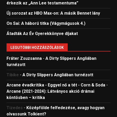
érkezik az „Ann Lee testamentuma”
Új sorozat az HBO Max-on: A másik Bennet lány
On Sai: A ​háború titka (Vágymágusok 4.)
Átadták Az Év Gyerekkönyve díjakat
LEGUTÓBBI HOZZÁSZÓLÁSOK
Fráter Zsuzsanna
-
A Dirty Slippers Angliában
turnézott
Tibike
-
A Dirty Slippers Angliában turnézott
Arcane évadkritika - Eggyel nő a tét - Corn & Soda
-
Arcane (2021-2024): Látványos akció drámai
köntösben – kritika
Tizedes
-
Középfölde felfedezése, avagy hogyan
olvassunk Tolkient?