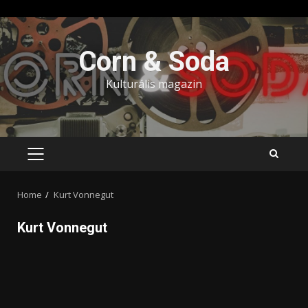
Skip
to
Corn & Soda
content
Kulturális magazin
PRIMARY
MENU
Home
Kurt Vonnegut
Kurt Vonnegut