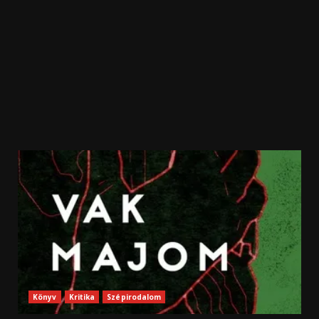
Könyv
Kritika
Szépirodalom