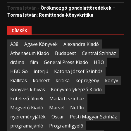
Torma István
-
Örökmozgó gondolattöredékek –
Torma István: Remittenda-könyvkritika
CÍMKÉK
A38
Agave Könyvek
Alexandra Kiadó
Athenaeum Kiadó
Budapest
Centrál Színház
dráma
film
General Press Kiadó
HBO
HBO Go
interjú
Katona József Színház
kiállítás
koncert
kritika
képregény
könyv
Könyves kihívás
Könyvmolyképző Kiadó
kötelező filmek
Madách színház
Magvető Kiadó
Marvel
Netflix
nyereményjáték
Oscar
Pesti Magyar Színház
programajánló
Programfigyelő