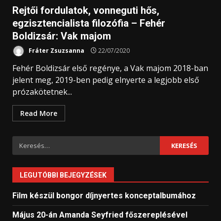
Rejtői fordulatok, vonneguti hős,
egzisztencialista filozófia – Fehér
Boldizsár: Vak majom
Fráter Zsuzsanna
22/07/2020
Fehér Boldizsár első regénye, a Vak majom 2018-ban
jelent meg, 2019-ben pedig elnyerte a legjobb első
prózakötetnek...
Read More
Keresés:
LEGUTÓBBI BEJEGYZÉSEK
Film készül bongor díjnyertes konceptalbumához
Május 20-án Amanda Seyfried főszereplésével