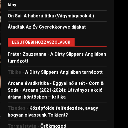
lány
On Sai: A ​háború titka (Vágymágusok 4.)
Átadták Az Év Gyerekkönyve díjakat
LEGUTÓBBI HOZZÁSZÓLÁSOK
Fráter Zsuzsanna
-
A Dirty Slippers Angliában
turnézott
Tibike
-
A Dirty Slippers Angliában turnézott
Arcane évadkritika - Eggyel nő a tét - Corn &
Soda
-
Arcane (2021-2024): Látványos akció
drámai köntösben – kritika
y
Tizedes
-
Középfölde felfedezése, avagy
-
hogyan olvassunk Tolkient?
t
i
Torma István
-
Örökmozgó