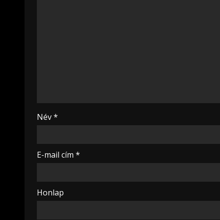
Név
*
E-mail cím
*
Honlap