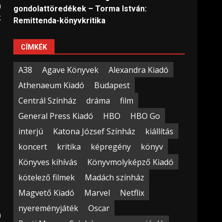
n
gondolattöredékek – Torma István:
k
Remittenda-könyvkritika
CÍMKÉK
A38
Agave Könyvek
Alexandra Kiadó
Athenaeum Kiadó
Budapest
Centrál Színház
dráma
film
General Press Kiadó
HBO
HBO Go
interjú
Katona József Színház
kiállítás
koncert
kritika
képregény
könyv
Könyves kihívás
Könyvmolyképző Kiadó
kötelező filmek
Madách színház
Magvető Kiadó
Marvel
Netflix
nyereményjáték
Oscar
)