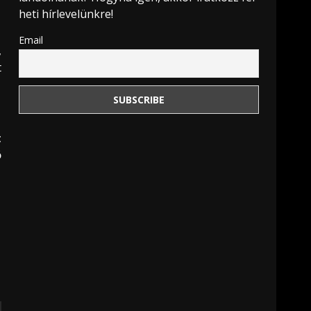
heti hírlevelünkre!
Email
,
t
t
ó