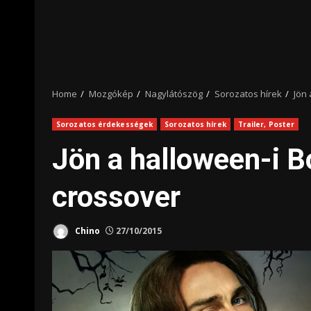
Home
Mozgókép
Nagylátószög
Sorozatos hírek
Jön
Sorozatos érdekességek
Sorozatos hírek
Trailer, Poster
Jön a halloween-i B
crossover
Chino
27/10/2015