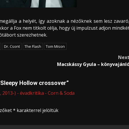
megállja a helyét, így azoknak a nézőknek sem lesz zavaró
kkor a Fox nem titkolt célja, hogy új impulzust adjon mindké
ótábort szerezhetnek.
Dr. Csont
The Flash
Tom Mison
Nex
Macskássy Gyula – könyvajánl
 Sleepy Hollow crossover
”
 2013-) - évadkritika - Corn & Soda
ezőket
*
karakterrel jelöltük