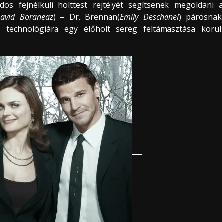
s fejnélküli holttest rejtélyét segítsenek megoldani 
avid Boraneaz
) – Dr. Brennan(
Emily Deschanel
) párosnak
echnológiára egy élőholt sereg feltámasztása körül