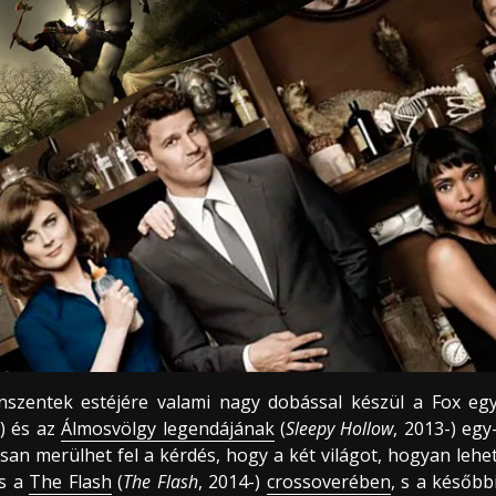
szentek estéjére valami nagy dobással készül a Fox eg
) és az
Álmosvölgy legendájának
(
Sleepy Hollow
, 2013-) egy
an merülhet fel a kérdés, hogy a két világot, hogyan lehe
és a
The Flash
(
The Flash
, 2014-)
crossoverében
, s a később