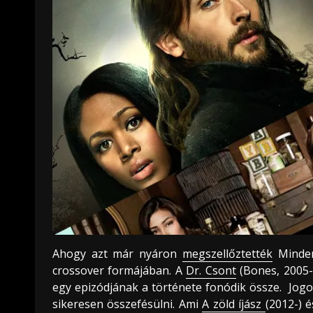
Ahogy azt már nyáron
megszellőztették
Minden
crossover formájában. A
Dr. Csont
(Bones, 2005-
egy epizódjának a története fonódik össze. Jogos
sikeresen összefésülni. Ami
A zöld íjász
(2012-) 