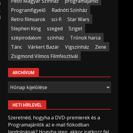
Pesti Magyar Színház
programajánló
a
Programfigyelő
Radnóti Színház
.
i
Retro filmsarok
sci-fi
Star Wars
Stephen King
szeged
Sziget
szépirodalom
színház
Trónok harca
Tánc
Várkert Bazár
Vígszínház
Zene
Zsigmond Vilmos Filmfesztivál
ARCHÍVUM
Archívum
HETI HÍRLEVÉL
Szeretnéd, hogyha a DVD-premierek és a
Programajánlók az e-mail fiókodban
landolnának? Hogyha igen, akkor iratkozz fel