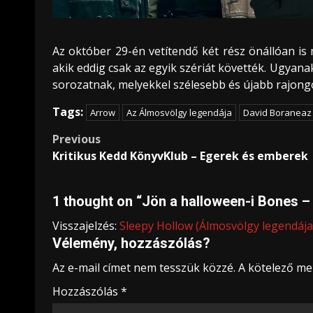
Az október 29-én vetítendő két rész önállóan is 
akik eddig csak az egyik szériát követték. Ugyana
sorozatnak, melyekkel szélesebb és újabb rajong
Tags:
Arrow
Az Álmosvölgy legendája
David Boraneaz
Post
Previous
Kritikus Kedd KönyvKlub – Egerek és emberek
navigation
1 thought on “
Jön a halloween-i Bones –
Visszajelzés:
Sleepy Hollow (Álmosvölgy legendája,
Vélemény, hozzászólás?
Az e-mail címet nem tesszük közzé.
A kötelező m
Hozzászólás
*