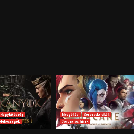
Nagylátószög
Mozgókép
Sorozatkritikák
rdekességek
Sorozatos hírek