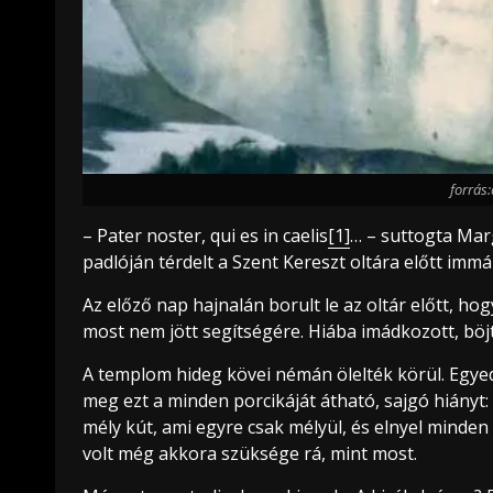
forrás
– Pater noster, qui es in caelis
[1]
… – suttogta Mar
padlóján térdelt a Szent Kereszt oltára előtt imm
Az előző nap hajnalán borult le az oltár előtt, h
most nem jött segítségére. Hiába imádkozott, böjtö
A templom hideg kövei némán ölelték körül. Egyedü
meg ezt a minden porcikáját átható, sajgó hiányt:
mély kút, ami egyre csak mélyül, és elnyel minde
volt még akkora szüksége rá, mint most.