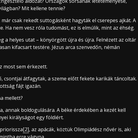
? Engesztelő áldozat? Országok sorsának letéteményese,
világban? Mit kellene tennie?
 már csak rekedt suttogásként hagyták el cserepes ajkát. A
. Ha nem vesz róla tudomást, ez is elmúlik, mint az éhség.
a helyes utat – könyörgött újra és újra. Felnézett az oltár
masan kifacsart testére. Jézus arca szenvedőn, némán
sz most sem érkezett.
, csontjai átfagytak, a szeme előtt fekete karikák táncoltak.
ttság fájt igazán.
a mellett?
nia, annak boldogulására. A béke érdekében a kezét kell
yei királyságot egy földiért.
 priorissza
[2]
, az apácák, köztük Olimpiádész nővér is, aki
 mintha erre vágyna.