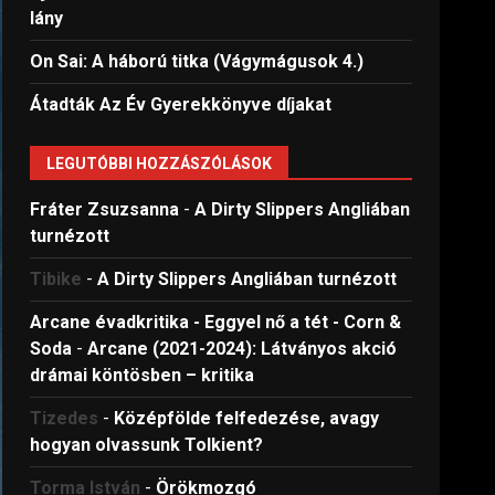
lány
On Sai: A ​háború titka (Vágymágusok 4.)
Átadták Az Év Gyerekkönyve díjakat
LEGUTÓBBI HOZZÁSZÓLÁSOK
Fráter Zsuzsanna
-
A Dirty Slippers Angliában
turnézott
Tibike
-
A Dirty Slippers Angliában turnézott
Arcane évadkritika - Eggyel nő a tét - Corn &
Soda
-
Arcane (2021-2024): Látványos akció
drámai köntösben – kritika
Tizedes
-
Középfölde felfedezése, avagy
hogyan olvassunk Tolkient?
Torma István
-
Örökmozgó