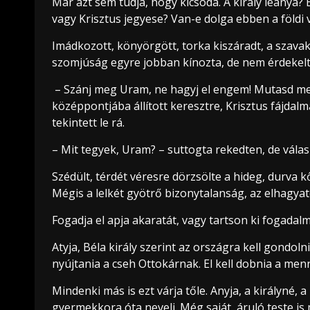
Már azt sem tudja, hogy kicsoda. A király leánya
vagy Krisztus jegyese? Van-e dolga ebben a földi 
Imádkozott, könyörgött, torka kiszáradt, a szavak
szomjúság egyre jobban kínozta, de nem érdekelte
– Szánj meg Uram, ne hagyj el engem! Mutasd meg 
középpontjába állított keresztre, Krisztus fájdal
tekintett le rá.
– Mit tegyek, Uram? – suttogta rekedten, de vála
Szédült, térdét véresre dörzsölte a hideg, durva kő
Mégis a lelkét gyötrő bizonytalanság, az elhagyato
Fogadja el apja akaratát, vagy tartson ki fogadalm
Atyja, Béla király szerint az országra kell gondol
nyújtania a cseh Ottokárnak. El kell dobnia a menn
Mindenki más is ezt várja tőle. Anyja, a királyné, a
gyermekkora óta neveli. Még saját, áruló teste is