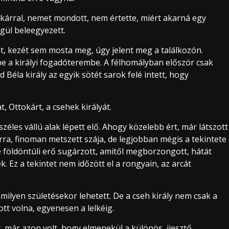
okárral, nemet mondott, nem értette, miért akarná egy
égül beleegyezett.
át, kezét sem mosta meg, úgy jelent meg a találkozón.
be a királyi fogadóterembe. A félhomályban először csak
 Béla király az egyik sötét sarok felé intett, hogy
 Ottokárt, a csehek királyát.
les vállú alak lépett elő. Ahogy közelebb ért, már látszott
ra, finoman metszett szája, de legjobban mégis a tekintete
te földöntúli erő sugárzott, amitől megborzongott, hátát
k. Ez a tekintet nem időzött el a rongyain, az arcát
ilyen születésekor lehetett. De a cseh király nem csak a
ott volna, egyenesen a lelkéig.
 már azon volt, hogy elmenekül a különös, ijesztő