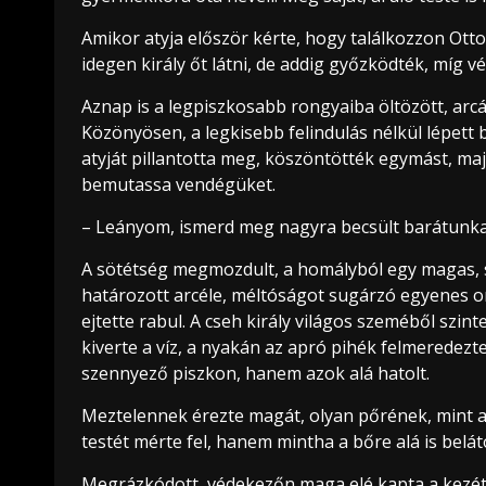
Amikor atyja először kérte, hogy találkozzon Ott
idegen király őt látni, de addig győzködték, míg v
Aznap is a legpiszkosabb rongyaiba öltözött, arc
Közönyösen, a legkisebb felindulás nélkül lépett 
atyját pillantotta meg, köszöntötték egymást, majd
bemutassa vendégüket.
– Leányom, ismerd meg nagyra becsült barátunkat,
A sötétség megmozdult, a homályból egy magas, szé
határozott arcéle, méltóságot sugárzó egyenes or
ejtette rabul. A cseh király világos szeméből szin
kiverte a víz, a nyakán az apró pihék felmeredezte
szennyező piszkon, hanem azok alá hatolt.
Meztelennek érezte magát, olyan pőrének, mint am
testét mérte fel, hanem mintha a bőre alá is belát
Megrázkódott, védekezőn maga elé kapta a kezét,