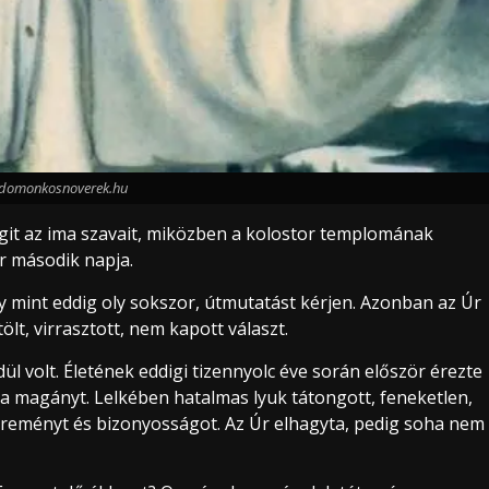
:domonkosnoverek.hu
git az ima szavait, miközben a kolostor templomának
ár második napja.
ogy mint eddig oly sokszor, útmutatást kérjen. Azonban az Úr
lt, virrasztott, nem kapott választ.
l volt. Életének eddigi tizennyolc éve során először érezte
 a magányt. Lelkében hatalmas lyuk tátongott, feneketlen,
n reményt és bizonyosságot. Az Úr elhagyta, pedig soha nem