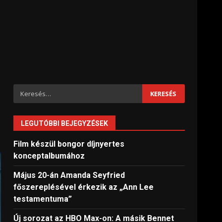
Keresés:
LEGUTÓBBI BEJEGYZÉSEK
Film készül bongor díjnyertes
konceptalbumához
Május 20-án Amanda Seyfried
főszereplésével érkezik az „Ann Lee
testamentuma”
Új sorozat az HBO Max-on: A másik Bennet