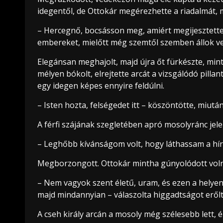
idegentől, de Ottokár megérezhette a riadalmát, 
– Hercegnő, bocsásson meg, amiért megijesztett
embereket, mielőtt még szemtől szemben állok ve
Elegánsan meghajolt, majd újra őt fürkészte, min
mélyen bókolt, elrejtette arcát a vizsgálódó pill
egy idegen képes ennyire feldúlni.
– Isten hozta, felségedet itt – köszöntötte, miut
A férfi szájának szegletében apró mosolyránc jel
– Leghőbb kívánságom volt, hogy láthassam a híre
Megborzongott. Ottokár mintha gúnyolódott volna,
– Nem vagyok szent életű, uram, és ezen a helyen 
majd mindannyian – válaszolta higgadtságot eről
A cseh király arcán a mosoly még szélesebb lett, é