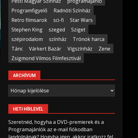
Pesti Magyar Színház
programajánló
Programfigyelő
Radnóti Színház
Retro filmsarok
sci-fi
Star Wars
Stephen King
szeged
Sziget
szépirodalom
színház
Trónok harca
Tánc
Várkert Bazár
Vígszínház
Zene
Zsigmond Vilmos Filmfesztivál
ARCHÍVUM
Archívum
HETI HÍRLEVÉL
Szeretnéd, hogyha a DVD-premierek és a
Programajánlók az e-mail fiókodban
landolnának? Hogyha igen, akkor iratkozz fel