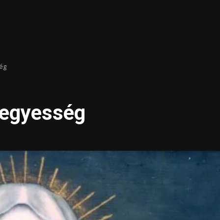
ég
Jegyesség