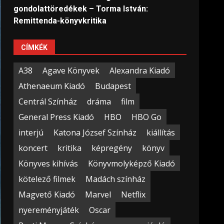
gondolattöredékek – Torma István:
Remittenda-könyvkritika
CÍMKÉK
A38
Agave Könyvek
Alexandra Kiadó
Athenaeum Kiadó
Budapest
Centrál Színház
dráma
film
General Press Kiadó
HBO
HBO Go
interjú
Katona József Színház
kiállítás
koncert
kritika
képregény
könyv
Könyves kihívás
Könyvmolyképző Kiadó
kötelező filmek
Madách színház
Magvető Kiadó
Marvel
Netflix
nyereményjáték
Oscar