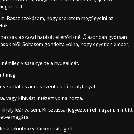
megszólalt.
em. Rossz szokásom, hogy szeretem megfigyelni az
lük.
tha csak a szavai hatását ellenőrizné. Ő azonban gyorsan
antások elől. Sohasem gondolta volna, hogy egyetlen ember,
án némileg visszanyerte a nyugalmát.
ent meg.
s zárdát és annak szent életű királylányát.
 vagy kihívást intézett volna hozzá.
király leánya sem. Krisztussal jegyeztem el magam, mint itt
tetve magára.
lénk tekintete vidámon csillogott.