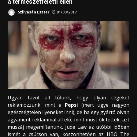
a természetfeletti ellen
Szilvasán Eszter
01/03/2017
Ugyan távol áll tőlünk, hogy olyan cégeket
reklámozzunk, mint a
Pepsi
(mert ugye nagyon
egészségtelen ilyeneket inni), de ha egy gyártó olyan
agyament reklámmal áll elő, mint most ők tették, azt
muszáj megemlítenünk. Jude Law az utóbbi időben
ismét a csúcson van, köszönhetően az HBO
The