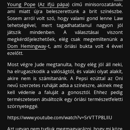
Young Pope
(
Az ifjú pápa
) című minisorozatának,
ami miatt újra beleszerettünk a brit színészbe.
Sosem arról volt szó, hogy valami gond lenne Law
tehetségével, mert tagadhatatlanul nagyon jól
játszik mindenben. A választásai viszont
megkérdőjelezhetőek, elég csak megemlítenünk a
Dom Hemingway
-t, ami óriási bukta volt 4 évvel
ezelőtt.
Most végre Jude megtanulta, hogy elég jól áll neki,
ha elrugaszkodik a valóságtól, és valaki olyat alakít,
akire nem is számítanánk. A Pepsi ezúttal az Oni
nevű szerzetes ruháját adta a színészre, akinek meg
kell védenie a faluját a gonosztól. Ehhez pedig
természetesen átváltozik egy óriási természetfeletti
szörnyeteggé.
https://www.youtube.com/watch?v=SrVTTP8LlIU
Azt ugyan nem tudjuk megmagyarázni, hogy mi köze