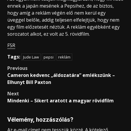
ennek a japán mesének a Pepsihez, de az biztos,
hogy amíg a reklám végén elő nem kerül egy
üveggel belőle, addig teljesen elfelejtjük, hogy nem
egy film előzetesét néztük. A reklám egyébként egy
sorozatot alkot, ez volt az 5. rövidfilm.
FSR
Tags:
Jude Law
pepsi
reklám
Post
Previous
Cameron kedvenc „áldozatára” emlékszünk –
navigation
Elhunyt Bill Paxton
Next
Mindenki – Sikert aratott a magyar rövidfilm
Vélemény, hozzászólás?
Az e-mail címet nem tesszük közzé.
A kötelező