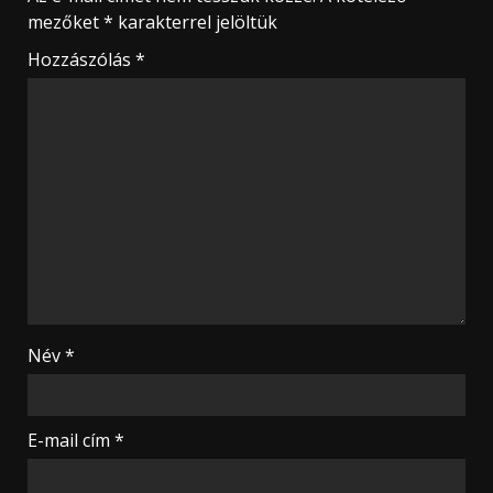
mezőket
*
karakterrel jelöltük
Hozzászólás
*
Név
*
E-mail cím
*