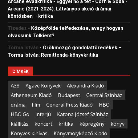
Arcane évadkritika - Eggyel nő a tét - Corn & Soda
-
Arcane (2021-2024): Látványos akció drámai
köntösben – kritika
Tizedes
-
Középfölde felfedezése, avagy hogyan
olvassunk Tolkient?
Torma István
-
Örökmozgó gondolattöredékek –
Torma István: Remittenda-könyvkritika
CÍMKÉK
A38
Agave Könyvek
Alexandra Kiadó
Athenaeum Kiadó
Budapest
Centrál Színház
dráma
film
General Press Kiadó
HBO
HBO Go
interjú
Katona József Színház
kiállítás
koncert
kritika
képregény
könyv
Könyves kihívás
Könyvmolyképző Kiadó