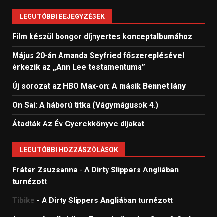
LEGUTÓBBI BEJEGYZÉSEK
Film készül bongor díjnyertes konceptalbumához
Május 20-án Amanda Seyfried főszereplésével
érkezik az „Ann Lee testamentuma”
Új sorozat az HBO Max-on: A másik Bennet lány
On Sai: A ​háború titka (Vágymágusok 4.)
Átadták Az Év Gyerekkönyve díjakat
LEGUTÓBBI HOZZÁSZÓLÁSOK
Fráter Zsuzsanna
-
A Dirty Slippers Angliában
turnézott
Tibike
-
A Dirty Slippers Angliában turnézott