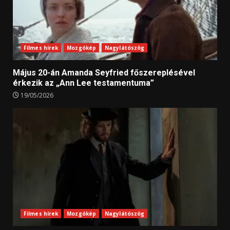
Filmes hírek
Mozgókép
Nagylátószög
Május 20-án Amanda Seyfried főszereplésével
érkezik az „Ann Lee testamentuma”
19/05/2026
Filmes hírek
Mozgókép
Nagylátószög