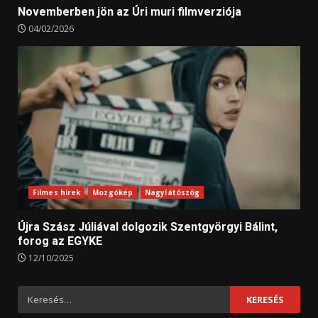
Novemberben jön az Úri muri filmverziója
04/02/2026
Filmes hírek
Mozgókép
Nagylátószög
Újra Szász Júliával dolgozik Szentgyörgyi Bálint,
forog az EGYKE
12/10/2025
Keresés: