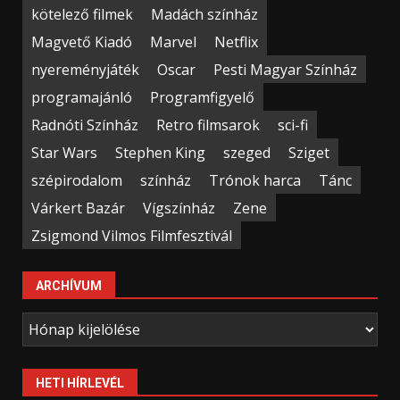
kötelező filmek
Madách színház
Magvető Kiadó
Marvel
Netflix
nyereményjáték
Oscar
Pesti Magyar Színház
programajánló
Programfigyelő
Radnóti Színház
Retro filmsarok
sci-fi
Star Wars
Stephen King
szeged
Sziget
szépirodalom
színház
Trónok harca
Tánc
Várkert Bazár
Vígszínház
Zene
Zsigmond Vilmos Filmfesztivál
ARCHÍVUM
Archívum
HETI HÍRLEVÉL