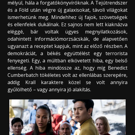
mélyül, hála a forgatókönyvíróknak. A Tejútrendszer
és a Föld után végre új galaxisokat, távoli világokat
ismerhetünk meg. Mindehhez új fajok, szövetségek
és ellenfelek dukálnak. Ez sajnos nem lett kiaknázva
eléggé, bár voltak ügyes megnyilatkozások,
odahintett információmorzsácskák, de alapvetően
ugyanazt a receptet kapjuk, mint az előző részben. A
demokráciát, a békés együttélést egy terrorista
fenyegeti. Egy, a múltban elkövetett hiba, egy belső
ellenség. A hiba mindössze az, hogy míg Benedict
Cumberbatch tökéletes volt az ellenlábas szerepére,
addig Krall karaktere közel se volt annyira
gyűlölhető – vagy annyira jó alakítás.