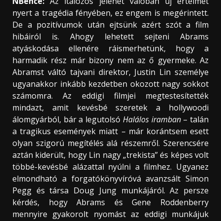
NBence:
Az italozós jelenet valóban új értelmet
nyert a tragédia fényében, ez engem is megérintett.
De a pozitívumok után ejtsünk azért szót a film
hibáiról is. Ahogy lehetett sejteni Abrams
atyáskodása ellenére ráismerhetünk, hogy a
harmadik rész már bizony nem az ő gyermeke. Az
Abramst váltó tajvani direktor, Justin Lin személye
ugyanakkor inkább kezdetben okozott nagy sokkot
számomra. Az eddigi filmjei megtestesítették
mindazt, amit kevésbé szeretek a hollywoodi
álomgyárból, bár a legutolsó
Halálos iramban
– talán
a tragikus események miatt – már korántsem esett
olyan szigorú megítélés alá részemről. Szerencsére
aztán kiderült, hogy Lin nagy „trekista” és képes volt
többé-kevésbé alázattal nyúlni a filmhez. Ugyanez
elmondható a forgatókönyvíróvá avanzsált Simon
Pegg és társa Doug Jung munkájáról. Az persze
kérdés, hogy Abrams és Gene Roddenberry
mennyire gyakorolt nyomást az eddigi munkájuk