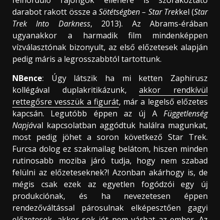
darabot rakott össze a
Sötétségben – Star Trek
kel (
Star
Trek Into Darkness
, 2013). Az Abrams-érában
ugyanakkor a harmadik film mindenképpen
vízválasztónak bizonyult, az első előzetesek alapján
pedig máris a legrosszabbtól tartottunk.
NBence
: Úgy látszik ha mi ketten Zaphirusz
kollégával duplakritikázunk,
akkor rendkívül
rettegősre vesszük a figurát
, már a legelső előzetes
kapcsán. Legutóbb éppen az új A
Függetlenség
Napjá
val kapcsolatban aggódtuk halálra magunkat,
most pedig jöhet a soron következő Star Trek.
Furcsa dolog ez szakmailag belátom, hiszen minden
rutinosabb moziba járó tudja, hogy nem szabad
felülni az előzeteseknek?! Azonban akárhogy is, de
mégis csak ezek az egyetlen fogódzói egy új
produkciónak, és ha nevezetesen éppen
rendezőváltással párosulnak elképesztően gagyi
előzetesek, akkor sok jót nem várhat az ember. Az