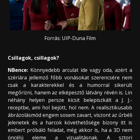
Forrás: UIP-Duna Film
Csillagok, csillagok?
NBence:
Könnyedebb arculat ide vagy oda, azért a
szériára jellemző főbb vonásokat szerencsére nem
csak a karakterekkel és a humorral sikerült
megőrizni, hanem az elképesztő látvány révén is. Lin
néhány helyen persze kicsit belepiszkált a J. J.-
receptbe, ami hol bejött, hol nem. A realisztikusabb
ábrázolásmód engem sosem zavart, viszont az űrbéli
jelenetek és a harcok követhetősége bizony itt is
embert próbáló feladat, még akkor is, ha a 3D nem
öncélú eleme a vizualitásnak. A sztori