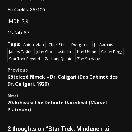
Értékelés: 86/100
IMDb: 7,9
Mafab: 87
Tags:
Anton Jelcin
Chris Pine
Doug Jung
J. J. Abrams
James T. Kirk
John Cho
Justin Lin
Karl Urban
Simon Pegg
Star Trek Beyond
Zachary Quinto
Zoe Saldana
Post
Previous
Kötelező filmek – Dr. Caligari (Das Cabinet des
navigation
Dr. Caligari, 1920)
Next
20. kihívás: The Definite Daredevil (Marvel
Platinum)
2 thoughts on “
Star Trek: Mindenen túl