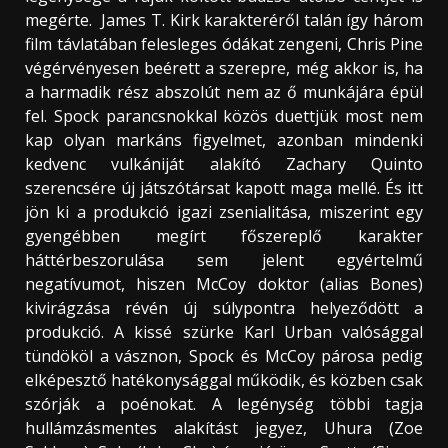
megérte. James T. Kirk karakteréről talán így három
film távlatában felesleges ódákat zengeni, Chris Pine
végérvényesen beérett a szerepre, még akkor is, ha
a harmadik rész abszolút nem az ő munkájára épül
fel. Spock parancsnokkal közös duettjük most nem
kap olyan markáns figyelmet, azonban mindenki
kedvenc vulkániját alakító Zachary Quinto
szerencsére új játszótársat kapott maga mellé. És itt
jön ki a produkció igazi zsenialitása, miszerint egy
gyengébben megírt főszereplő karakter
háttérbeszorulása sem jelent egyértelmű
negatívumot, hiszen McCoy doktor (alias Bones)
kivirágzása révén új súlypontra helyeződött a
produkció. A kissé szürke Karl Urban valósággal
tündököl a vásznon, Spock és McCoy párosa pedig
elképesztő hatékonysággal működik, és közben csak
szórják a poénokat. A legénység többi tagja
hullámzásmentes alakítást jegyez, Uhura (Zoe