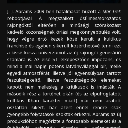
J. J. Abrams 2009-ben hatalmasat húzott a
Star Trek
rebootjával. A megszállott ősfilmes/sorozatos
rajongóktól eltérően a minőségi szórakozást
kedvelő közönségnek óriási megkönnyebbülés volt,
hogy végre értő kezek közé került a kultikus
franchise és egyben sikerült közérthetővé tenni ezt
a kissé kusza univerzumot az új rajongói generáció
számára is. Az első ST elképesztően impozáns, és
mind a mai napig potens látványvilággal bír, mellé
egyedi atmoszférát, illetve jól egyensúlyban tartott
feszültségkeltő, illetve feszültségoldó elemeket
kapott; nem mellesleg a kritikusok is imádták. A
második rész a történet okán (és az elpuffogtatott
kultikus Khan karakter miatt) már nem aratott
osztatlan sikert, bár azért ennél rendre csak
gyengébb folytatások szoktak érkezni. Abrams az új
produkcióhoz megőrizte a fontosabb elemeket és a
felhördülő rajongók ellenére is szórakoztató