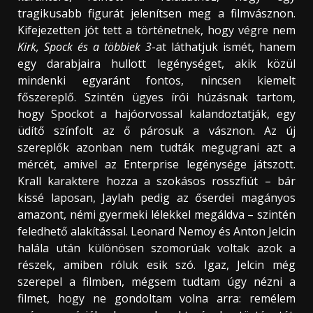
tragikusabb figurát jelenítsen meg a filmvásznon.
Kifejezetten jót tett a történetnek, hogy végre nem
Kirk, Spock és a többiek 3
-at láthatjuk ismét, hanem
egy darabjaira hullott legénységet, akik közül
mindenki egyaránt fontos, nincsen kiemelt
főszereplő. Szintén ügyes írói húzásnak tartom,
hogy Spockot a hajóorvossal kalandoztatják, egy
üdítő színfolt az ő párosuk a vásznon. Az új
szereplők azonban nem tudták megugrani azt a
mércét, amivel az Enterprise legénysége játszott.
Krall karaktere hozza a szokásos rosszfiút – bár
kissé laposan, Jaylah pedig az őserdei magányos
amazont, némi gyermeki lélekkel megáldva – szintén
feledhető alakítással. Leonard Nemoy és Anton Jelcin
halála után különösen szomorúak voltak azok a
részek, amiben róluk esik szó. Igaz, Jelcin még
szerepel a filmben, mégsem tudtam úgy nézni a
filmet, hogy ne gondoltam volna arra: remélem