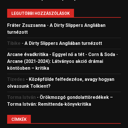
LEGUTÓBBI HOZZÁSZÓLÁSOK
Fráter Zsuzsanna
-
A Dirty Slippers Angliában
turnézott
Tibike
-
A Dirty Slippers Angliában turnézott
Arcane évadkritika - Eggyel nő a tét - Corn & Soda
-
Arcane (2021-2024): Látványos akció drámai
köntösben – kritika
Tizedes
-
Középfölde felfedezése, avagy hogyan
olvassunk Tolkient?
Torma István
-
Örökmozgó gondolattöredékek –
Torma István: Remittenda-könyvkritika
CÍMKÉK