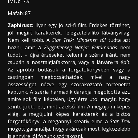
IMDb: 7,9
Mafab: 87
Zaphirusz:
Ilyen egy jó sci-fi film. Érdekes történet,
jól megírt karakterek, lélegzetelállító látványvilág.
Nem kell több. A
Star Trek: Mindenen túl
tudta azt
hozni, amit
A
Függetlenség Napja: Feltámadás
nem
tudott – újra érzéseket kelteni a széria iránt, nem
csupán a nosztalgiafaktorra, vagy a látványra épít.
Az apróbb botlások a forgatókönyvben vagy a
castingban megbocsáthatóak, mivel a nagy
összességet nézve egy szórakoztató történetet
kaptunk. A széria harmadik darabja megoldotta azt,
amire sok film képtelen, úgy érte utol magát, hogy
szinte jobb, lett, mint az első film. A megújulni képes
világ, a megújulni képes karakterek és a biztos
forgatókönyv, a megannyi kreatív elme a
Star Trek
mögött garantálja, hogy akárcsak most, legközelebb
is ennyire jól fogunk szórakozni.