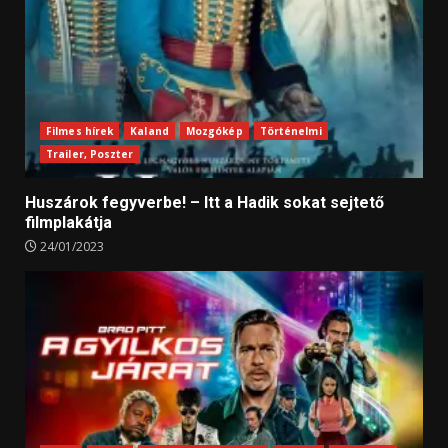
Filmes hírek
Kaland
Mozgókép
Történelmi
Trailer, Poszter
Huszárok fegyverbe! – Itt a Hadik sokat sejtető
filmplakátja
24/01/2023