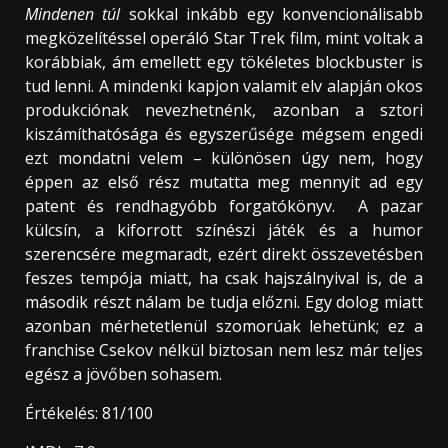
Mindenen túl
sokkal inkább egy konvencionálisabb
megközelítéssel operáló Star Trek film, mint voltak a
korábbiak, ám emellett egy tökéletes blockbuster is
tud lenni. A mindenki kapjon valamit elv alapján okos
produkciónak nevezhetnénk, azonban a sztori
kiszámíthatósága és egyszerűsége mégsem engedi
ezt mondatni velem – különösen úgy nem, hogy
éppen az első rész mutatta meg mennyit ad egy
patent és rendhagyóbb forgatókönyv. A pazar
külcsín, a kiforrott színészi játék és a humor
szerencsére megmaradt, ezért direkt összevetésben
feszes tempója miatt, ha csak hajszálnyival is, de a
második részt nálam be tudja előzni. Egy dolog miatt
azonban mérhetetlenül szomorúak lehetünk; ez a
franchise Csekov nélkül biztosan nem lesz már teljes
egész a jövőben sohasem.
Értékelés: 81/100