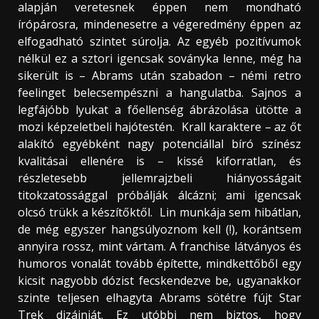
alapján veretesnek éppen nem mondható
írópárosra, mindenesetre a végeredmény éppen az
elfogadható szintet súrolja. Az egyéb pozitívumok
nélkül ez a sztori igencsak soványka lenne, még ha
sikerült is – Abrams után szabadon – némi retro
feelinget belecsempészni a hangulatba. Sajnos a
legfájóbb lyukat a főellenség ábrázolása ütötte a
mozi képzeletbeli hajótestén. Krall karaktere – az őt
alakító egyébként nagy potenciállal bíró színész
kvalitásai ellenére is – kissé kiforratlan, és
részletesebb jellemrajzbeli hiányosságait
titokzatossággal próbálják álcázni; ami igencsak
olcsó trükk a készítőktől. Lin munkája sem hibátlan,
de még egyszer hangsúlyoznom kell (!), korántsem
annyira rossz, mint vártam. A franchise látványos és
humoros vonalát tovább építette, mindkettőből egy
kicsit nagyobb dózist fecskendezve be, ugyanakkor
szinte teljesen elhagyta Abrams sötétre fújt Star
Trek dizájnját. Ez utóbbi nem biztos, hogy