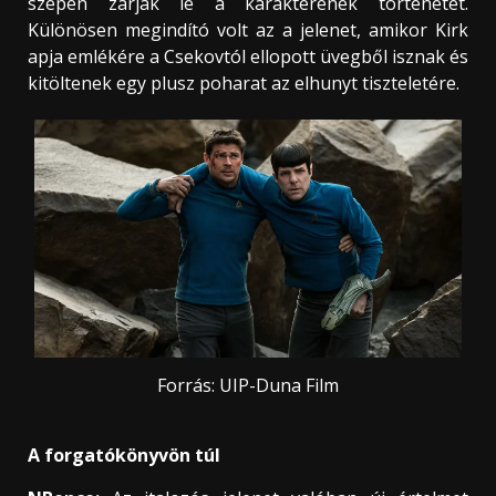
szépen zárják le a karakterének történetét.
Különösen megindító volt az a jelenet, amikor Kirk
apja emlékére a Csekovtól ellopott üvegből isznak és
kitöltenek egy plusz poharat az elhunyt tiszteletére.
Forrás: UIP-Duna Film
A forgatókönyvön túl