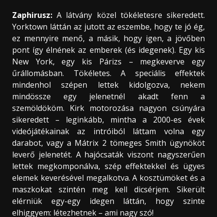
Zaphirusz:
A látvány közel tökéletesre sikeredett.
Yorktown láttán az jutott az eszembe, hogy te jó ég,
ez mennyire menő, a másik, hogy igen, a jövőben
pont így élnének az emberek (és idegenek). Egy kis
New York, egy kis Párizs – megkeverve egy
űrállomásban. Tökéletes. A speciális effektek
mindenhol szépen lettek kidolgozva, nekem
mindössze egy jelenetnél akadt fenn a
szemöldököm. Kirk motorozása nagyon csúnyára
sikeredett – leginkább, mintha a 2000-es évek
videójátékainak az intróiból láttam volna egy
darabot, vagy a Mátrix 2 tömeges Smith ügynököt
leverő jelenetét. A hajócsaták viszont nagyszerűen
lettek megkomponálva, szép effektekkel és ügyes
elemek keverésével megalkotva. A kosztümöket és a
maszkokat szintén meg kell dicsérjem. Sikerült
elérniük egy-egy idegen láttán, hogy szinte
elhiggyem: létezhetnek – ami nagy szó!