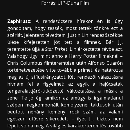
Forrás: UIP-Duna Film
Zaphirusz:
A rendezőcsere hírekor én is úgy
gondoltam, hogy tessék, most tették tönkre ezt a
szériát. Jelentem: tévedtem. Justin Lin rendezőszékbe
ülése kifejezetten jót tett a filmnek. Bár J.J.
teremtette újjá a
Star Trek
et, Lin érkeztette révbe azt.
Valahogy úgy, mint anno a Harry Potter filmeknél –
Chris Columbus filmteremtése után Alfonso Cuarón
történetvezetése vitte tovább a prímet, és határozta
meg az új stílusirányzatot. Két rendezői választásra
hívnám fel a figyelmet: az egyik a hajócsaták
tengeralattjáró-ütközetté változtatása, a másik a
zene. Te jó ég, amikor az amúgy is irgalmatlanul
szépen megkomponált komolyzenei taktusok után
beütött néhány kemény rock szám, az valami
egészen ütősre sikeredett – ilyet J.J. biztos nem
lépett volna meg. A világ és karakterteremtés tovább