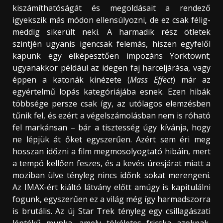
kiszámíthatóságát és megoldásait a rendező
igyekszik más módon ellensúlyozni, de ez csak félig-
meddig sikerült neki. A harmadik rész ötletek
szintjén ugyanis igencsak felemás, hiszen egyfelől
kapunk egy elképesztően impozáns Yorktownt;
ugyanakkor például az idegen faj harceljárása, vagy
éppen a katonák kinézete (
Mass Effect
) már az
egyértelmű lopás kategóriájába esnek. Ezen hibák
többsége persze csak így, az utólagos elemzésben
tűnik fel, és ezért a végelszámolásban nem is róható
fel markánsan – bár a tisztesség úgy kívánja, hogy
ne lépjük át őket egyszerűen. Azért sem éri meg
hosszan időzni a film megmosolyogtató hibáin, mert
a tempó kellően feszes, és a kevés üresjárat miatt a
moziban ülve tényleg nincs időnk sokat merengeni.
Az IMAX-ért kiáltó látvány előtt amúgy is kapitulálni
fogunk, egyszerűen ez a világ még így harmadszorra
is brutális. Az új Star Trek tényleg egy csillagászati
léptékű munka, amely tökéletes fricska azoknak,