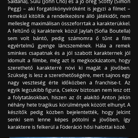
Saldana), Sulu (John Cho) és a jó öreg Scotty (Simon
Pegg) – aki forgatókönyvíróként is jegyzi a filmet –
remekül kitöltik a rendelkezésre álló játékidőt, nem
mellesleg maximálisan összeforrtak a karakterükkel.
A feltűnő új karakterek közül Jaylah (Sofia Boutella)
sem volt bántó, pedig számomra ő tűnt a film
egyértelmű gyenge láncszemének. Hála a remek
sminkes csapatnak és a jól szabott karakternek jól
idomult a filmbe, még azt is megkockázatom, hogy
szerethető karakterré növi ki magát a jövőben.
Szükség is lesz a szerethetőségére, mert sajnos egy
nagy veszteség érte időközben a franchise-t. Az
egyik legcukibb figura, Csekov biztosan nem lesz ott
a folytatásokban, hiszen az őt alakító Anton Jelcin
néhány hete tragikus körülmények között elhunyt. A
készítők pedig közben bejelentették, hogy Jelcint
senki sem lenne képes pótolni a jövőben, így
karaktere is felkerül a Föderáció hősi halottai közé.