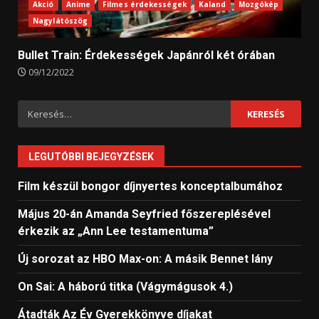
Akció
Anime
Filmes érdekességek
Kaland
Mozgókép
Nagylátószög
Bullet Train: Érdekességek Japánról két órában
09/12/2022
Keresés:
LEGUTÓBBI BEJEGYZÉSEK
Film készül bongor díjnyertes konceptalbumához
Május 20-án Amanda Seyfried főszereplésével
érkezik az „Ann Lee testamentuma”
Új sorozat az HBO Max-on: A másik Bennet lány
On Sai: A ​háború titka (Vágymágusok 4.)
Átadták Az Év Gyerekkönyve díjakat