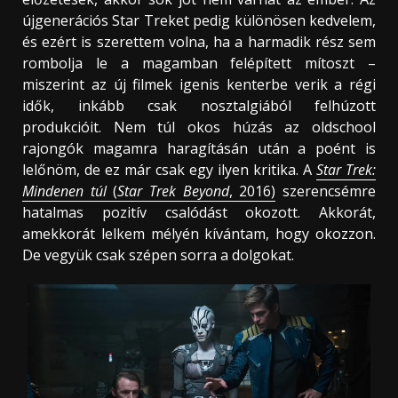
újgenerációs Star Treket pedig különösen kedvelem,
és ezért is szerettem volna, ha a harmadik rész sem
rombolja le a magamban felépített mítoszt –
miszerint az új filmek igenis kenterbe verik a régi
idők, inkább csak nosztalgiából felhúzott
produkcióit. Nem túl okos húzás az oldschool
rajongók magamra haragításán után a poént is
lelőnöm, de ez már csak egy ilyen kritika. A
Star Trek:
Mindenen túl
(
Star Trek Beyond
, 2016)
szerencsémre
hatalmas pozitív csalódást okozott. Akkorát,
amekkorát lelkem mélyén kívántam, hogy okozzon.
De vegyük csak szépen sorra a dolgokat.