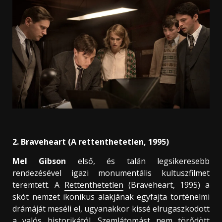
2.
Braveheart (A rettenthetetlen, 1995)
Mel Gibson
első, és talán legsikeresebb
rendezésével igazi monumentális kultuszfilmet
teremtett. A
Rettenthetetlen
(Braveheart, 1995) a
skót nemzet ikonikus alakjának egyfajta történelmi
drámáját meséli el, ugyanakkor kissé elrugaszkodott
a valós historikától. Szemlátomást nem törődött