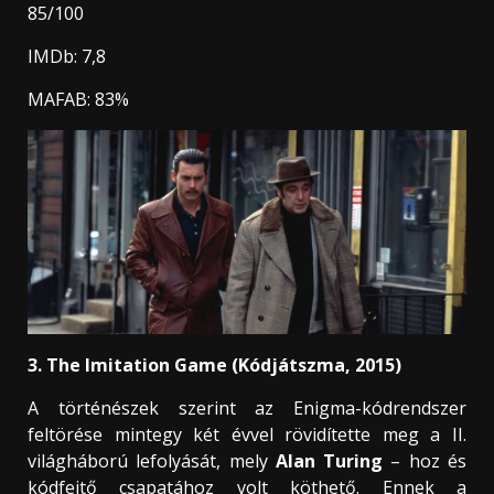
85/100
IMDb: 7,8
MAFAB: 83%
3. The Imitation Game (Kódjátszma, 2015)
A történészek szerint az Enigma-kódrendszer
feltörése mintegy két évvel rövidítette meg a II.
világháború lefolyását, mely
Alan Turing
– hoz és
kódfejtő csapatához volt köthető. Ennek a