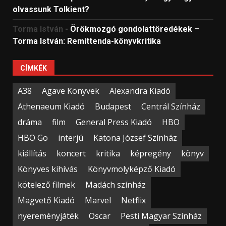
olvassunk Tolkient?
Torma István
-
Örökmozgó gondolattöredékek –
Torma István: Remittenda-könyvkritika
CÍMKÉK
A38
Agave Könyvek
Alexandra Kiadó
Athenaeum Kiadó
Budapest
Centrál Színház
dráma
film
General Press Kiadó
HBO
HBO Go
interjú
Katona József Színház
kiállítás
koncert
kritika
képregény
könyv
Könyves kihívás
Könyvmolyképző Kiadó
kötelező filmek
Madách színház
Magvető Kiadó
Marvel
Netflix
nyereményjáték
Oscar
Pesti Magyar Színház