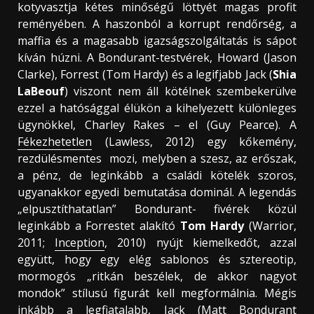
kotyvasztja kétes minőségű löttyét magas profit
reményében. A haszonból a korrupt rendőrség, a
maffia és a magasabb igazságszolgáltatás is sápot
kíván húzni. A Bondurant-testvérek, Howard (Jason
Clarke), Forrest (Tom Hardy) és a legifjabb Jack (
Shia
LaBeouf
) viszont nem áll kötélnek szembekerülve
ezzel a hatósággal élükön a kihelyezett különleges
ügynökkel, Charley Rakes – el (Guy Pearce). A
Fékezhetetlen
(Lawless, 2012) egy kőkemény,
rezdülésmentes mozi, melyben a szesz, az erőszak,
a pénz, de leginkább a családi kötelék szoros,
ugyanakkor egyedi bemutatása dominál. A legendás
„elpusztíthatatlan” Bondurant- fivérek közül
leginkább a Forrestet alakító
Tom Hardy
(Warrior,
2011;
Inception
, 2010) nyújt kiemelkedőt, azzal
együtt, hogy egy elég sablonos és sztereotip,
mormogós „ritkán beszélek, de akkor nagyot
mondok” stílusú figurát kell megformálnia. Mégis
inkább a legfiatalabb, Jack (Matt Bondurant