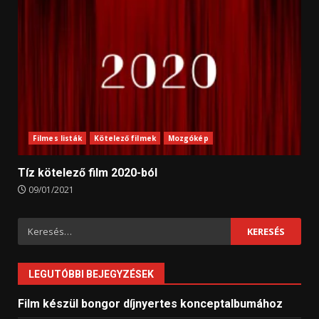
Filmes listák
Kötelező filmek
Mozgókép
Tíz kötelező film 2020-ból
09/01/2021
Keresés:
LEGUTÓBBI BEJEGYZÉSEK
Film készül bongor díjnyertes konceptalbumához