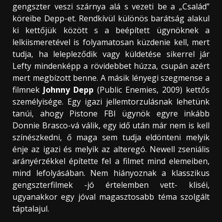
gengszter veszi szárnya alá s vezeti be a „Család”
köreibe Depp-et. Rendkívül különös barátság alakul
ki kettőjük között s a beépített ügynöknek a
lelkiismeretével is folyamatosan küzdenie kell, mert
tudja, ha lelepleződik vagy küldetése sikerrel jár
Lefty mindenképp a rövidebbet húzza, csupán azért
mert megbízott benne. A másik lényegi szegmense a
filmnek
Johnny Depp
(Public Enemies, 2009) kettős
személyisége. Egy igazi jellemtorzulásnak lehetünk
tanúi, ahogy Pistone FBI ügynök egyre inkább
Donnie Brasco-vá válik, egy idő után már nem is kell
színészkedni, ő maga sem tudja eldönteni melyik
énje az igazi és melyik az alteregó. Newell zseniális
arányérzékkel építette fel a filmet mind elemeiben,
mind lefolyásában. Nem hiányoznak a klasszikus
gengszterfilmek -jó értelemben vett- kliséi,
ugyanakkor egy jóval magasztosabb téma szolgált
táptalajul.