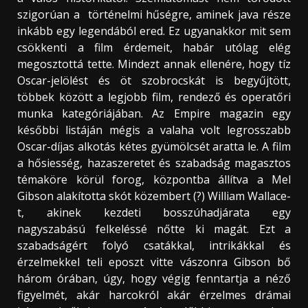
szigorúan a történelmi hűségre, aminek java része
inkább egy legendából ered. Ez ugyanakkor mit sem
csökkenti a film érdemeit, habár utólag elég
megosztottá tette. Mindezt annak ellenére, hogy tíz
Oscar-jelölést és öt szobrocskát is begyűjtött,
többek között a legjobb film, rendező és operatőri
munka kategóriájában. Az Empire magazin egy
későbbi listáján mégis a valaha volt legrosszabb
Oscar-díjas alkotás kétes gyümölcsét aratta le. A film
a hősiesség, hazaszeretet és szabadság magasztos
témaköre körül forog, központba állítva a Mel
Gibson alakította skót közembert (?) William Wallace-
t, akinek kezdeti bosszúhadjárata egy
nagyszabású felkeléssé nőtte ki magát. Ezt a
szabadságért folyó csatákkal, intrikákkal és
érzelmekkel teli eposzt vitte vászonra Gibson bő
három órában, úgy, hogy végig fenntartja a néző
figyelmét, akár harcokról akár érzelmes drámai