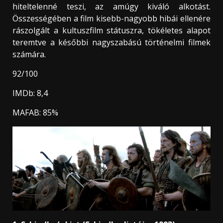
hiteltelenné teszi, az amúgy kiváló alkotást.
Összességében a film kisebb-nagyobb hibái ellenére
rászolgált a kultuszfilm státuszra, tökéletes alapot
teremtve a későbbi nagyszabású történelmi filmek
számára.
92/100
IMDb: 8,4
MAFAB: 85%