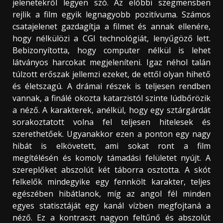
jelenetekről legyen szó. Az előbbi szegmensben
rejlik a film egyik legnagyobb pozitívuma. Számos
csatajelenet gazdagítja a filmet és annak ellenére,
hogy nélkülözi a CGI technológiát, lenyűgöző lett.
Bebizonyította, hogy computer nélkül is lehet
látványos harcokat megjeleníteni. Igaz néhol talán
túlzott erőszak jellemzi ezeket, de ettől olyan hihető
és életszagú. A drámai részek is teljesen rendben
vannak, a finálé okozta katarzistól szinte lúdbőrözik
a néző. A karakterek, anélkül, hogy egy sztárgárdát
sorakoztatott volna fel teljesen hitelesek és
szerethetőek. Ugyanakkor ezen a ponton egy nagy
hibát is elkövetett, ami sokat ront a film
megítélésén és komoly támadási felületet nyújt. A
szereplőket abszolút két táborra osztotta. A skót
felkelők mindegyike egy fennkölt karakter, teljes
egészében hibátlanok, míg az angol fél minden
egyes statisztáját egy kanál vízben megfojtaná a
néző. Ez a kontraszt nagyon feltűnő és abszolút