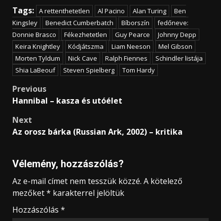
Tags:
A rettenthetetlen
Al Pacino
Alan Turing
Ben
Kingsley
Benedict Cumberbatch
Bíborszín
fedőneve:
Donnie Brasco
Fékezhetetlen
Guy Pearce
Johnny Depp
Keira Knightley
Kódjátszma
Liam Neeson
Mel Gibson
Morten Tyldum
Nick Cave
Ralph Fiennes
Schindler listája
Shia LaBeouf
Steven Spielberg
Tom Hardy
Post
Previous
Hannibal – kasza és utóélet
navigation
Next
Az orosz bárka (Russian Ark, 2002) – kritika
Vélemény, hozzászólás?
Az e-mail címet nem tesszük közzé.
A kötelező
mezőket
*
karakterrel jelöltük
Hozzászólás
*