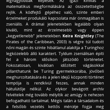
legnagyobbak képesek. Az igazi kihívás a
matematikus megformálására az összetettségbe
rejlik. A kódfejtő gépéhez való, szinte emberi
érzelmeket produkáló kapcsolata már önmagában is
zseniális. A drámai jelenetekben legalább olyan
kiváló, mint az érzelmesebb vagy éppen
„kegyetlenebb” jelenetekben.
Keira Knightley
(The
Pirates of the Caribbean, 2003) is végre túl tudott
nőni magán és szinte hibátlanul alakítja a Turinghoz
legközelebb álló karaktert. Tyldum zseniálisan építi
fel a három idősíkon játszódó történetet.
Fokozatosan, kiválóan időzített vágásokkal
pillanthatunk be Turing gyermekkorába, jövőbeli
meghurcoltatására és a jelen idejű központi történet
tempója is rendkívül feszes, annak minden
hátulütője nélkül. Az olykor bevágott archív
felvételek még tovább mélyítik az amúgy is nehezen
befogadható tartalmat. Mégis talán a társadalom és
a felsőbb vezetés kettős mércéje fogja meg