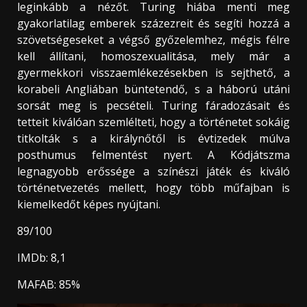
leginkább a nézőt. Turing hiába menti meg
gyakorlatilag emberek százezreit és segíti hozzá a
szövetségeseket a végső győzelemhez, mégis félre
kell állítani, homoszexualitása, mely már a
gyermekkori visszaemlékezésekben is sejthető, a
korabeli Angliában büntetendő, s a háború utáni
sorsát meg is pecsételi. Turing fáradozásait és
tetteit kiválóan szemlélteti, hogy a történetet sokáig
titkolták s a királynőtől is évtizedek múlva
posthumus felmentést nyert. A Kódjátszma
legnagyobb erőssége a színészi játék és kiváló
történetvezetés mellett, hogy több műfajban is
kiemelkedőt képes nyújtani.
89/100
IMDb: 8,1
MAFAB: 85%