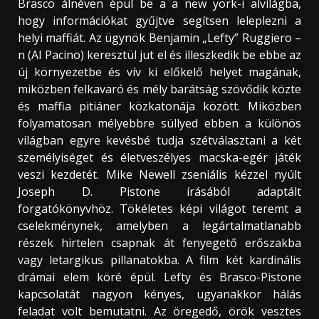
Brasco álnéven épül be a a new york-i alvilágba,
hogy információkat gyűjtve segítsen leleplezni a
helyi maffiát. Az ügynök Benjamin „Lefty” Ruggiero –
n (Al Pacino) keresztül jut el és illeszkedik be ebbe az
új környezetbe és vív ki előkelő helyet magának,
miközben felkavaró és mély barátság szövődik közte
és maffia pitiáner közkatonája között. Miközben
folyamatosan mélyebbre süllyed ebben a különös
világban egyre kevésbé tudja szétválasztani a két
személyiséget és életveszélyes macska-egér játék
veszi kezdetét. Mike Newell zseniális kézzel nyúlt
Joseph D. Pistone írásából adaptált
forgatókönyvhöz. Tökéletes képi világot teremt a
cselekménynek, amelyben a legártalmatlanabb
részek hirtelen csapnak át fenyegető erőszakba
vagy letargikus pillanatokba. A film két kardinális
drámai elem köré épül. Lefty és Brasco-Pistone
kapcsolatát nagyon kényes, ugyanakkor hálás
feladat volt bemutatni. Az öregedő, örök vesztes