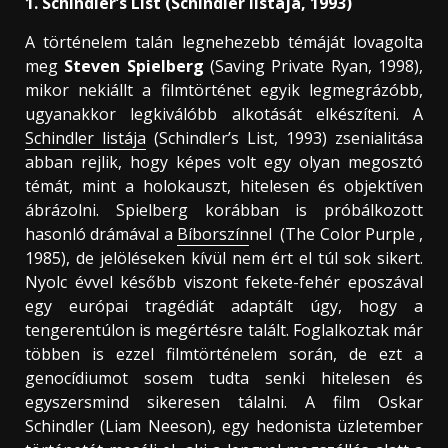
1. Schindler’s List (Schindler listája, 1993)
A történelem talán legnehezebb témáját lovagolta
meg
Steven Spielberg
(Saving Private Ryan, 1998),
mikor nekiállt a filmtörténet egyik legmegrázóbb,
ugyanakkor legkiválóbb alkotását elkészíteni. A
Schindler listája
(Schindler’s List, 1993) zsenialitása
abban rejlik, hogy képes volt egy olyan megosztó
témát, mint a holokauszt, hitelesen és objektíven
ábrázolni. Spielberg korábban is próbálkozott
hasonló drámával a
Bíborszín
nel (The Color Purple ,
1985), de jelöléseken kívül nem ért el túl sok sikert.
Nyolc évvel később viszont fekete-fehér eposzával
egy európai tragédiát adaptált úgy, hogy a
tengerentúlon is megértésre talált. Foglalkoztak már
többen is ezzel filmtörténelem során, de ezt a
genocídiumot sosem tudta senki hitelesen és
egyszersmind sikeresen tálalni. A film Oskar
Schindler (Liam Neeson), egy hedonista üzletember