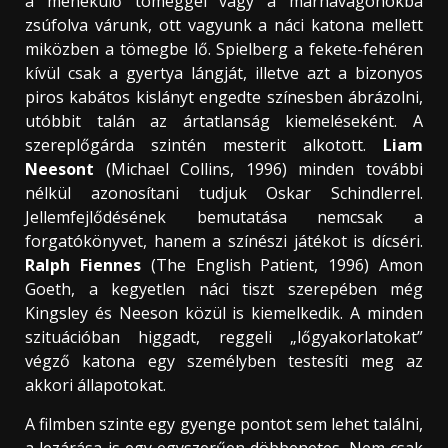
a menekülő tömeggel vagy a marhavagonokba
zsúfolva várunk, ott vagyunk a náci katona mellett
miközben a tömegbe lő. Spielberg a fekete-fehéren
kívül csak a gyertya lángját, illetve azt a bizonyos
piros kabátos kislányt engedte színesben ábrázolni,
utóbbit talán az ártatlanság kiemeléseként. A
szereplőgárda szintén mesterit alkotott.
Liam
Neesont
(Michael Collins, 1996) minden további
nélkül azonosítani tudjuk Oskar Schindlerrel.
Jellemfejlődésének bemutatása nemcsak a
forgatókönyvet, hanem a színészi játékot is dícséri.
Ralph Fiennes
(The English Patient, 1996) Amon
Goeth, a kegyetlen náci tiszt szerepében még
Kingsley és Neeson közül is kiemelkedik. A minden
szituációban higgadt, reggeli „lőgyakorlatokat”
végző katona egy személyben testesíti meg az
akkori állapotokat.
A filmben szinte egy gyenge pontot sem lehet találni,
a lezárása is egy egyszerűen döbbenetes. Nem csak