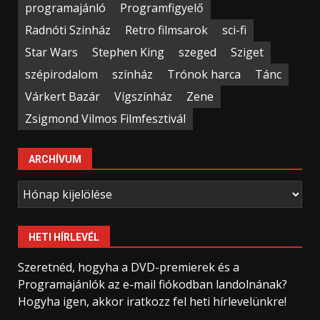
programajánló
Programfigyelő
Radnóti Színház
Retro filmsarok
sci-fi
Star Wars
Stephen King
szeged
Sziget
szépirodalom
színház
Trónok harca
Tánc
Várkert Bazár
Vígszínház
Zene
Zsigmond Vilmos Filmfesztivál
ARCHÍVUM
Archívum
HETI HÍRLEVÉL
Szeretnéd, hogyha a DVD-premierek és a
Programajánlók az e-mail fiókodban landolnának?
Hogyha igen, akkor iratkozz fel heti hírlevelünkre!