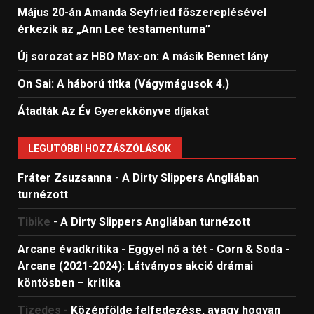
Május 20-án Amanda Seyfried főszereplésével
érkezik az „Ann Lee testamentuma”
Új sorozat az HBO Max-on: A másik Bennet lány
On Sai: A ​háború titka (Vágymágusok 4.)
Átadták Az Év Gyerekkönyve díjakat
LEGUTÓBBI HOZZÁSZÓLÁSOK
Fráter Zsuzsanna
-
A Dirty Slippers Angliában
turnézott
Tibike
-
A Dirty Slippers Angliában turnézott
Arcane évadkritika - Eggyel nő a tét - Corn & Soda
-
Arcane (2021-2024): Látványos akció drámai
köntösben – kritika
Tizedes
-
Középfölde felfedezése, avagy hogyan