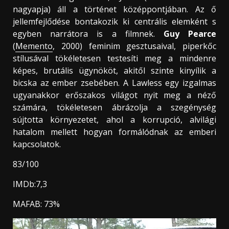
nagyapja) áll a történet középpontjában. Az ő
jellemfejlődése bontakozik ki centrális elemként s
egyben narrátora is a filmnek.
Guy Pearce
(
Memento
, 2000) feminim gesztusaival, piperkőc
stílusával tökéletesen testesíti meg a mindenre
képes, brutális ügynököt, akitől szinte kinyílik a
bicska az ember zsebében. A Lawless egy izgalmas
ugyanakkor erőszakos világot nyit meg a néző
számára, tökéletesen ábrázolja a szegénység
sújtotta környezetet, ahol a korrupció, alvilági
hatalom mellett hogyan formálódnak az emberi
kapcsolatok.
83/100
IMDb:7,3
MAFAB: 73%