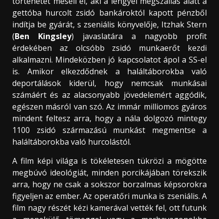
történetét meséli el, aki a lengyel megszállás alatt a
gettóba hurcolt zsidó bankároktól kapott pénzből
indítja be gyárát, s zseniális könyvelője, Itzhak Stern
(
Ben Kingsley
) javaslatára a nagyobb profit
érdekében az olcsóbb zsidó munkaerőt kezdi
alkalmazni. Mindeközben jó kapcsolatot ápol a SS-el
is. Amikor elkezdődnek a haláltáborokba való
deportálások kiderül, hogy nemcsak munkásai
számáért és az alacsonyabb jövedelemért aggódik,
egészen másról van szó. Az immár milliomos gyáros
mindent feltesz arra, hogy a nála dolgozó mintegy
1100 zsidó származású munkást megmentse a
haláltáborokba való hurcolástól.
A film képi világa is tökéletesen tükrözi a mögötte
megbúvó ideológiát, minden porcikájában törekszik
arra, hogy ne csak a sokszor borzalmas képsorokra
figyeljen az ember. Az operatőri munka is zseniális. A
film nagy részét kézi kamerával vették fel, ott futunk