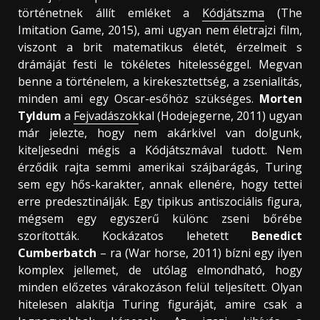
történetnek állít emléket a
Kódjátszma
(The
Imitation Game, 2015), ami ugyan nem életrajzi film,
viszont a brit matematikus életét, érzelmeit s
drámáját festi le tökéletes hitelességgel. Megvan
benne a történelem, a kirekesztettség, a zsenialitás,
minden ami egy Oscar-esőhöz szükséges.
Morten
Tyldum
a
Fejvadászok
kal (Hodejegerne, 2011) ugyan
már jelezte, hogy nem akárkivel van dolgunk,
kiteljesedni mégis a Kódjátszmával tudott. Nem
érződik rajta semmi amerikai szájbarágás, Turing
sem egy hős-karakter, annak ellenére, hogy tettei
erre predesztinálják. Egy tipikus antiszociális figura,
mégsem egy egyszerű különc zseni bőrébe
szorították. Kockázatos lehetett
Benedict
Cumberbatch
– ra (War horse, 2011) bízni egy ilyen
komplex jellemet, de utólag elmondható, hogy
minden előzetes várakozáson felül teljesített. Olyan
hitelesen alakítja Turing figuráját, amire csak a