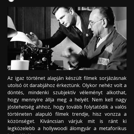
Az igaz történet alapján készült filmek sorjázásnak
utolsó öt darabjához érkeztünk. Olykor nehéz volt a
döntés, mindenki szubjektív véleményt alkothat,
hogy mennyire állja meg a helyét. Nem kell nagy
jóstehetség ahhoz, hogy tovább folytatódik a valós
történeten alapuló filmek trendje, hisz vonzza a
közönséget. Kíváncsian várjuk mit is ránt ki
legközelebb a hollywoodi álomgyár a metaforikus