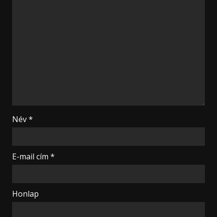
Név
*
E-mail cím
*
Honlap