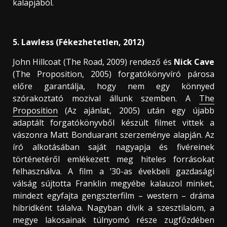
kalapjából.
5. Lawless (Fékezhetetlen, 2012)
John Hillcoat (The Road, 2009) rendező és
Nick Cave
(The Proposition, 2005) forgatókönyvíró párosa
előre garantálja, hogy nem egy könnyed
szórakoztató mozival állunk szemben. A
The
Proposition
(Az ajánlat, 2005) után egy újabb
adaptált forgatókönyvből készült filmet vittek a
vászonra Matt Bonduarant szerzeménye alapján. Az
író alkotásában saját nagyapja és fivéreinek
történetéről emlékezett meg hiteles forrásokat
felhasználva. A film a ’30-as évekbeli gazdasági
válság sújtotta Franklin megyébe kalauzol minket,
mindezt egyfajta gengszterfilm – western – dráma
hibridként tálalva. Nagyban dívik a szesztilalom, a
megye lakosainak túlnyomó része zugfőzdében