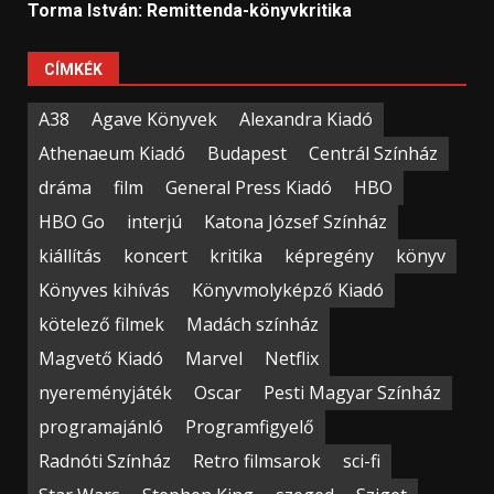
Torma István: Remittenda-könyvkritika
CÍMKÉK
A38
Agave Könyvek
Alexandra Kiadó
Athenaeum Kiadó
Budapest
Centrál Színház
dráma
film
General Press Kiadó
HBO
HBO Go
interjú
Katona József Színház
kiállítás
koncert
kritika
képregény
könyv
Könyves kihívás
Könyvmolyképző Kiadó
kötelező filmek
Madách színház
Magvető Kiadó
Marvel
Netflix
nyereményjáték
Oscar
Pesti Magyar Színház
programajánló
Programfigyelő
Radnóti Színház
Retro filmsarok
sci-fi