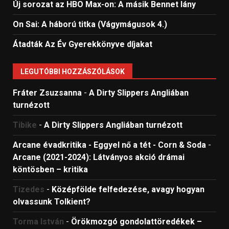
Új sorozat az HBO Max-on: A másik Bennet lány
On Sai: A ​háború titka (Vágymágusok 4.)
Átadták Az Év Gyerekkönyve díjakat
LEGUTÓBBI HOZZÁSZÓLÁSOK
Fráter Zsuzsanna
-
A Dirty Slippers Angliában
turnézott
Tibike
-
A Dirty Slippers Angliában turnézott
Arcane évadkritika - Eggyel nő a tét - Corn & Soda
-
Arcane (2021-2024): Látványos akció drámai
köntösben – kritika
Tizedes
-
Középfölde felfedezése, avagy hogyan
olvassunk Tolkient?
Torma István
-
Örökmozgó gondolattöredékek –