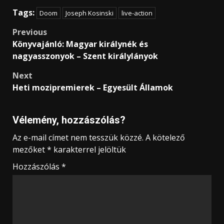
Tags:
Doom
Joseph Kosinski
live-action
Post
Previous
Könyvajánló: Magyar királynék és
navigation
nagyasszonyok – Szent királylányok
Next
Heti mozipremierek – Egyesült Államok
Vélemény, hozzászólás?
Az e-mail címet nem tesszük közzé.
A kötelező
mezőket
*
karakterrel jelöltük
Hozzászólás
*