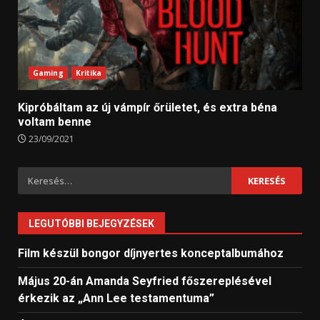
Gaming
Kritika
Kipróbáltam az új vámpír őrületet, és extra béna
voltam benne
23/09/2021
Keresés:
LEGUTÓBBI BEJEGYZÉSEK
Film készül bongor díjnyertes konceptalbumához
Május 20-án Amanda Seyfried főszereplésével
érkezik az „Ann Lee testamentuma”