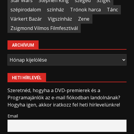
Star Wars
Stephen King
szeged
Sziget
szépirodalom
színház
Trónok harca
Tánc
Várkert Bazár
Vígszínház
Zene
Zsigmond Vilmos Filmfesztivál
ARCHÍVUM
Archívum
HETI HÍRLEVÉL
Szeretnéd, hogyha a DVD-premierek és a
Programajánlók az e-mail fiókodban landolnának?
Hogyha igen, akkor iratkozz fel heti hírlevelünkre!
Email