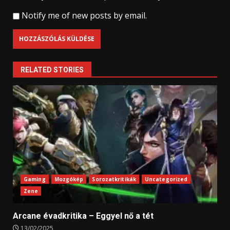
Notify me of new posts by email.
RELATED STORIES
Gaming
Mozgókép
Sorozatkritikák
Uncategorized
Zene
Arcane évadkritika – Eggyel nő a tét
13/02/2025