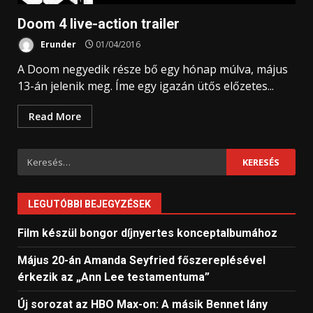
Doom 4 live-action trailer
Erunder
01/04/2016
A Doom negyedik része bő egy hónap múlva, május
13-án jelenik meg. Íme egy igazán ütős előzetes...
Read More
Keresés:
LEGUTÓBBI BEJEGYZÉSEK
Film készül bongor díjnyertes konceptalbumához
Május 20-án Amanda Seyfried főszereplésével
érkezik az „Ann Lee testamentuma”
Új sorozat az HBO Max-on: A másik Bennet lány