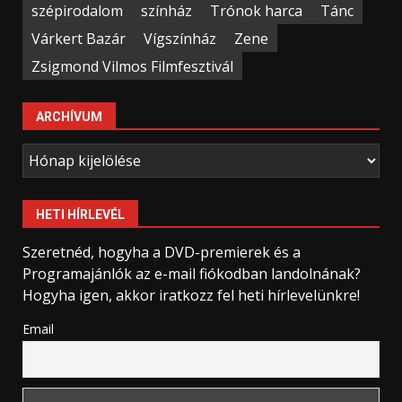
szépirodalom
színház
Trónok harca
Tánc
Várkert Bazár
Vígszínház
Zene
Zsigmond Vilmos Filmfesztivál
ARCHÍVUM
Archívum
HETI HÍRLEVÉL
Szeretnéd, hogyha a DVD-premierek és a
Programajánlók az e-mail fiókodban landolnának?
Hogyha igen, akkor iratkozz fel heti hírlevelünkre!
Email