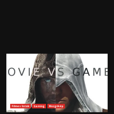
Filmes listák
Gaming
Mozgókép