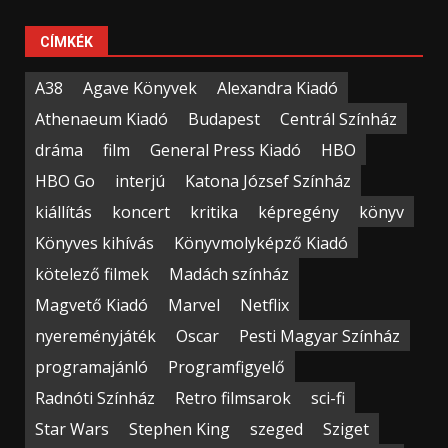
CÍMKÉK
A38
Agave Könyvek
Alexandra Kiadó
Athenaeum Kiadó
Budapest
Centrál Színház
dráma
film
General Press Kiadó
HBO
HBO Go
interjú
Katona József Színház
kiállítás
koncert
kritika
képregény
könyv
Könyves kihívás
Könyvmolyképző Kiadó
kötelező filmek
Madách színház
Magvető Kiadó
Marvel
Netflix
nyereményjáték
Oscar
Pesti Magyar Színház
programajánló
Programfigyelő
Radnóti Színház
Retro filmsarok
sci-fi
Star Wars
Stephen King
szeged
Sziget