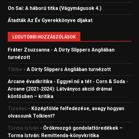
On Sai: A ​háború titka (Vágymágusok 4.)
Átadták Az Év Gyerekkönyve díjakat
LEGUTÓBBI HOZZÁSZÓLÁSOK
Fráter Zsuzsanna
-
A Dirty Slippers Angliában
turnézott
Tibike
-
A Dirty Slippers Angliában turnézott
Arcane évadkritika - Eggyel nő a tét - Corn & Soda
-
Arcane (2021-2024): Látványos akció drámai
köntösben – kritika
Tizedes
-
Középfölde felfedezése, avagy hogyan
olvassunk Tolkient?
Torma István
-
Örökmozgó gondolattöredékek –
Torma István: Remittenda-könyvkritika