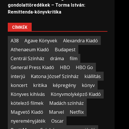
gondolattöredékek – Torma István:
Remittenda-könyvkritika
CÍMKÉK
A38
Agave Könyvek
Alexandra Kiadó
Athenaeum Kiadó
Budapest
Centrál Színház
dráma
film
General Press Kiadó
HBO
HBO Go
interjú
Katona József Színház
kiállítás
koncert
kritika
képregény
könyv
Könyves kihívás
Könyvmolyképző Kiadó
kötelező filmek
Madách színház
Magvető Kiadó
Marvel
Netflix
nyereményjáték
Oscar