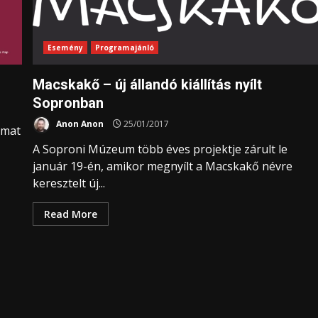
Esemény
Programajánló
Macskakő – új állandó kiállítás nyílt
Sopronban
Anon Anon
25/01/2017
lmat
A Soproni Múzeum több éves projektje zárult le
január 19-én, amikor megnyílt a Macskakő névre
keresztelt új...
Read More