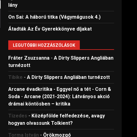
lány
On Sai: A ​háború titka (Vágymágusok 4.)
Átadták Az Év Gyerekkönyve díjakat
LEGUTÓBBI HOZZÁSZÓLÁSOK
Fráter Zsuzsanna
-
A Dirty Slippers Angliában
turnézott
Tibike
-
A Dirty Slippers Angliában turnézott
Arcane évadkritika - Eggyel nő a tét - Corn &
Soda
-
Arcane (2021-2024): Látványos akció
drámai köntösben – kritika
Tizedes
-
Középfölde felfedezése, avagy
hogyan olvassunk Tolkient?
Torma István
-
Örökmozgó