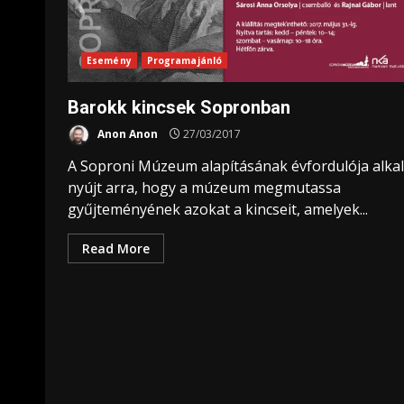
Esemény
Programajánló
Barokk kincsek Sopronban
Anon Anon
27/03/2017
A Soproni Múzeum alapításának évfordulója alka
nyújt arra, hogy a múzeum megmutassa
gyűjteményének azokat a kincseit, amelyek...
Read More