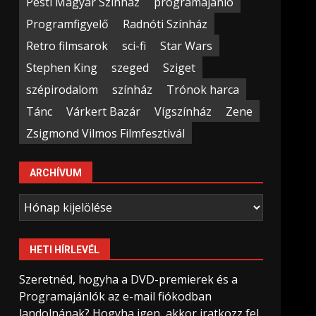
Pesti Magyar Színház
programajánló
Programfigyelő
Radnóti Színház
Retro filmsarok
sci-fi
Star Wars
Stephen King
szeged
Sziget
szépirodalom
színház
Trónok harca
Tánc
Várkert Bazár
Vígszínház
Zene
Zsigmond Vilmos Filmfesztivál
ARCHÍVUM
Archívum
HETI HÍRLEVÉL
Szeretnéd, hogyha a DVD-premierek és a
Programajánlók az e-mail fiókodban
landolnának? Hogyha igen, akkor iratkozz fel