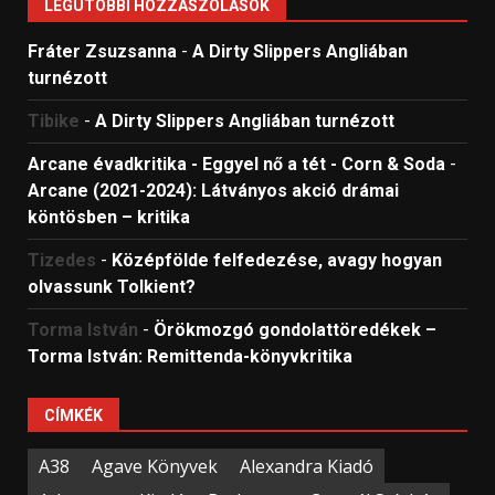
LEGUTÓBBI HOZZÁSZÓLÁSOK
Fráter Zsuzsanna
-
A Dirty Slippers Angliában
turnézott
Tibike
-
A Dirty Slippers Angliában turnézott
Arcane évadkritika - Eggyel nő a tét - Corn & Soda
-
Arcane (2021-2024): Látványos akció drámai
köntösben – kritika
Tizedes
-
Középfölde felfedezése, avagy hogyan
olvassunk Tolkient?
Torma István
-
Örökmozgó gondolattöredékek –
Torma István: Remittenda-könyvkritika
CÍMKÉK
A38
Agave Könyvek
Alexandra Kiadó