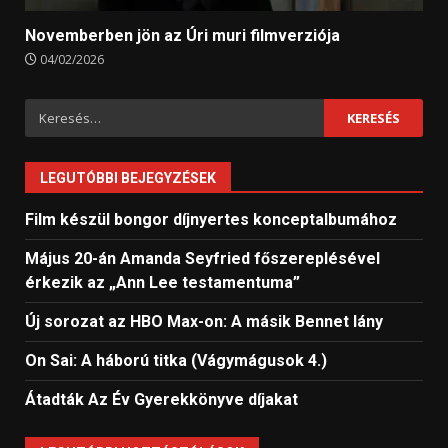
Novemberben jön az Úri muri filmverziója
04/02/2026
Keresés:
LEGUTÓBBI BEJEGYZÉSEK
Film készül bongor díjnyertes konceptalbumához
Május 20-án Amanda Seyfried főszereplésével
érkezik az „Ann Lee testamentuma”
Új sorozat az HBO Max-on: A másik Bennet lány
On Sai: A ​háború titka (Vágymágusok 4.)
Átadták Az Év Gyerekkönyve díjakat