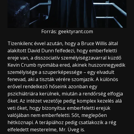
Forrás: geektyrant.com
Tizenkilenc évvel azután, hogy a Bruce Willis által
alakított David Dunn felfedezi, hogy emberfeletti
ereje van, a disszociatív személyiségzavarral küzdő
Kevin Crumb nyomába ered, akinek huszonnegyedik
személyisége a szuperképessége – egy elvadult
fenevad, aki a tiszták vérére szomjazik. A különös
erővel rendelkező hőseink azonban egy
pszichiátriára kerülnek, miután a rendőrség elfogja
őket. Az intézet vezetője pedig komplex kezelés alá
veti őket, hogy bizonyítsa: emberfeletti erejük
valójában nem emberfeletti. Sőt, meglepően
hétköznapi. A terápiához pedig csatlakozik a rég
elfeledett mesterelme, Mr. Üveg is.