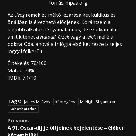
Forrás: mpaa.org
Az
Üveg
remek és méltó lezárása két kultikus és
önállóan is élvezhető elődjének. Korántsem a
legjobb alkotása Shyamalannak, de ez olyan film,
amit kitehet a
Hatodik érzék
vagy a
Jelek
mellé a
polcra. Oda, ahová a trilógia első két része is teljes
joggal felkerült.
Értékelés: 78/100
Mafab: 74%
IMDb: 7.1/10
Tags:
James McAvoy
képregény
M. Night Shyamalan
Sebezhetetlen
Post
Previous
A 91. Oscar-díj jelöltjeinek bejelentése – élőben
navigation
közvetítjük!