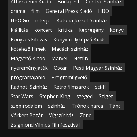
Athenaeum Kiadó
Budapest
Centrál Színház
dráma
film
General Press Kiadó
HBO
HBO Go
interjú
Katona József Színház
kiállítás
koncert
kritika
képregény
könyv
Könyves kihívás
Könyvmolyképző Kiadó
kötelező filmek
Madách színház
Magvető Kiadó
Marvel
Netflix
nyereményjáték
Oscar
Pesti Magyar Színház
programajánló
Programfigyelő
Radnóti Színház
Retro filmsarok
sci-fi
Star Wars
Stephen King
szeged
Sziget
szépirodalom
színház
Trónok harca
Tánc
Várkert Bazár
Vígszínház
Zene
Zsigmond Vilmos Filmfesztivál