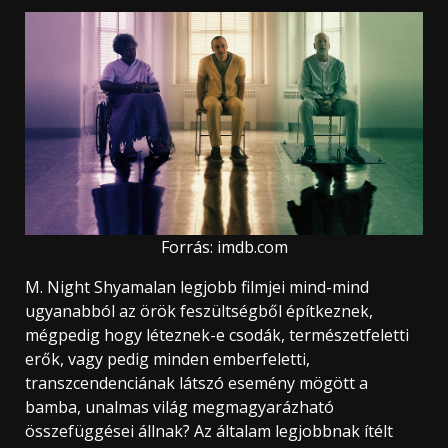
Forrás: imdb.com
M. Night Shyamalan legjobb filmjei mind-mind
ugyanabból az örök feszültségből építkeznek,
mégpedig hogy léteznek-e csodák, természetfeletti
erők, vagy pedig minden emberfeletti,
transzcendenciának látszó esemény mögött a
bamba, unalmas világ megmagyarázható
összefüggései állnak? Az általam legjobbnak ítélt