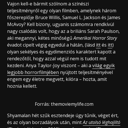
Vajon kell-e bármit szólnom a színészi
teljesítményről egy olyan filmben, amelynek három
főszereplője Bruce Willis, Samuel L. Jackson és James
McAvoy? Kell bizony, ugyanis számomra rendkívül
nagy csalódás volt, hogy az a briliáns Sarah Paulson,
aki megannyi, kétes minőségű
Amerikai Horror Story
évadot cipelt végig egyedül a hátán, (lásd
itt
és
itt
)
olyan sekélyes és egydimenziós karaktert kapott a
rendezőtől, hogy azzal végül nem is tudott mit
kezdeni. Anya Taylor-Joy viszont – aki a
világ egyik
legjobb horrorfilmjében
nyújtott teljesítményével
engem egy életre megvett, kilóra – hozta, amit
hoznia kellett.
Forrás: themoviemylife.com
Shyamalan hét szűk esztendeje úgy tűnik, véget ért,
és az olyan borzadályok után, mint
Az utolsó léghajlító