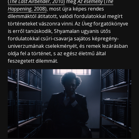
(
The Last Airbender
, 2010)
meg
Az esemény
(
The
Happening
, 2008)
, most újra képes rendes
dilemmáktól átitatott, valódi fordulatokkal megírt
történeteket vászonra vinni. Az
Üveg
forgatókönyve
is erről tanúskodik, Shyamalan ugyanis ütős
fordulatokkal csűri-csavarja sajátos képregény-
univerzumának cselekményét, és remek lezárásban
oldja fel a történet, s az egész életmű által
feszegetett dilemmát.