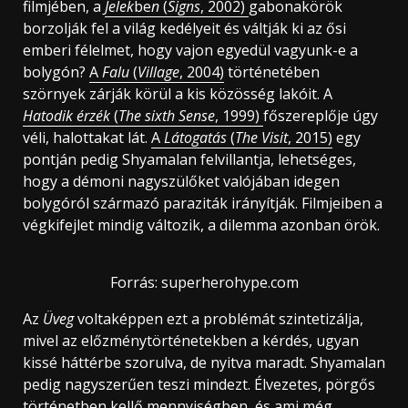
filmjében, a
Jelek
be
n
(
Signs
, 2002)
gabonakörök
borzolják fel a világ kedélyeit és váltják ki az ősi
emberi félelmet, hogy vajon egyedül vagyunk-e a
bolygón?
A
Falu
(
Village
, 2004)
történetében
szörnyek zárják körül a kis közösség lakóit. A
Hatodik érzék
(
The sixth Sense
, 1999)
főszereplője úgy
véli, halottakat lát.
A
Látogatás
(
The Visit
, 2015)
egy
pontján pedig Shyamalan felvillantja, lehetséges,
hogy a démoni nagyszülőket valójában idegen
bolygóról származó paraziták irányítják. Filmjeiben a
végkifejlet mindig változik, a dilemma azonban örök.
Forrás: superherohype.com
Az
Üveg
voltaképpen ezt a problémát szintetizálja,
mivel az előzménytörténetekben a kérdés, ugyan
kissé háttérbe szorulva, de nyitva maradt. Shyamalan
pedig nagyszerűen teszi mindezt. Élvezetes, pörgős
történetben kellő mennyiségben, és ami még