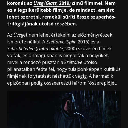
koronát az
Üveg (Glass,
2019
)
című filmmel. Nem
ez a legsikerültebb filmje, de mindazt, amiért
lehet szeretni, remekül sűríti össze szuperhős-
trilógiájának utolsó részében.
Az
Üveg
et nem lehet értékelni az előzményrészek
ismerete nélkül. A
Széttörve
(
Split
, 2016)
és a
Sebezhetetlen
(
Unbreakable
, 2000)
szuverén filmek
voltak, és önmagukban is megállták a helyüket,
mivel a rendező pusztán a
Széttörve
utolsó
pillanataiban fedte fel, hogy tulajdonképpen kultikus
filmjének folytatását nézhettük végig. A harmadik
epizódban pedig összeereszti három főszereplőjét.