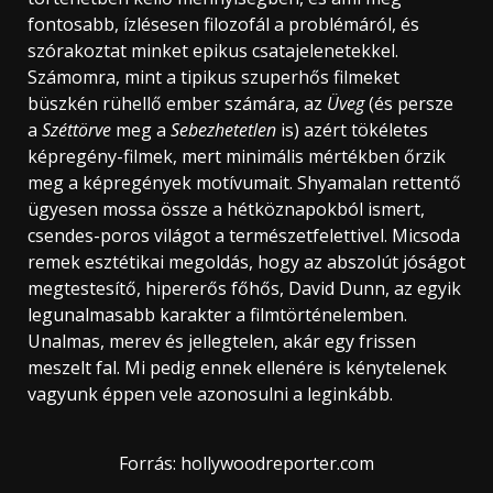
fontosabb, ízlésesen filozofál a problémáról, és
szórakoztat minket epikus csatajelenetekkel.
Számomra, mint a tipikus szuperhős filmeket
büszkén rühellő ember számára, az
Üveg
(és persze
a
Széttörve
meg a
Sebezhetetlen
is) azért tökéletes
képregény-filmek, mert minimális mértékben őrzik
meg a képregények motívumait. Shyamalan rettentő
ügyesen mossa össze a hétköznapokból ismert,
csendes-poros világot a természetfelettivel. Micsoda
remek esztétikai megoldás, hogy az abszolút jóságot
megtestesítő, hipererős főhős, David Dunn, az egyik
legunalmasabb karakter a filmtörténelemben.
Unalmas, merev és jellegtelen, akár egy frissen
meszelt fal. Mi pedig ennek ellenére is kénytelenek
vagyunk éppen vele azonosulni a leginkább.
Forrás: hollywoodreporter.com